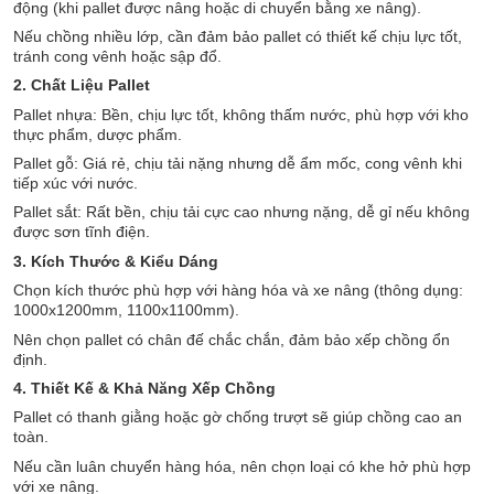
động (khi pallet được nâng hoặc di chuyển bằng xe nâng).
Nếu chồng nhiều lớp, cần đảm bảo pallet có thiết kế chịu lực tốt,
tránh cong vênh hoặc sập đổ.
2. Chất Liệu Pallet
Pallet nhựa: Bền, chịu lực tốt, không thấm nước, phù hợp với kho
thực phẩm, dược phẩm.
Pallet gỗ: Giá rẻ, chịu tải nặng nhưng dễ ẩm mốc, cong vênh khi
tiếp xúc với nước.
Pallet sắt: Rất bền, chịu tải cực cao nhưng nặng, dễ gỉ nếu không
được sơn tĩnh điện.
3. Kích Thước & Kiểu Dáng
Chọn kích thước phù hợp với hàng hóa và xe nâng (thông dụng:
1000x1200mm, 1100x1100mm).
Nên chọn pallet có chân đế chắc chắn, đảm bảo xếp chồng ổn
định.
4. Thiết Kế & Khả Năng Xếp Chồng
Pallet có thanh giằng hoặc gờ chống trượt sẽ giúp chồng cao an
toàn.
Nếu cần luân chuyển hàng hóa, nên chọn loại có khe hở phù hợp
với xe nâng.