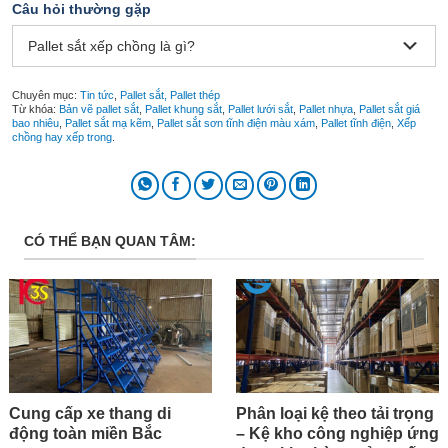
Câu hỏi thường gặp
Pallet sắt xếp chồng là gì?
Chuyên mục:
Tin tức
,
Pallet sắt, Pallet thép
Từ khóa:
Bản vẽ pallet sắt
,
Pallet khung sắt
,
Pallet lưới sắt
,
Pallet nhựa
,
Pallet sắt giá
bao nhiêu
,
Pallet sắt mạ kẽm
,
Pallet sắt sơn tĩnh điện màu xám
,
Pallet tĩnh điện
,
Xếp
chồng hay xếp trong
.
CÓ THỂ BẠN QUAN TÂM:
Cung cấp xe thang di
Phân loại kệ theo tải trọng
động toàn miền Bắc
– Kệ kho công nghiệp ứng