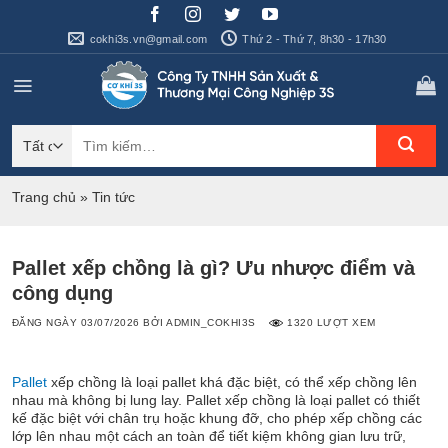
Bỏ
qua
cokhi3s.vn@gmail.com
Thứ 2 - Thứ 7, 8h30 - 17h30
nội
dung
Tìm
kiếm:
Trang chủ
»
Tin tức
Pallet xếp chồng là gì? Ưu nhược điểm và
công dụng
ĐĂNG NGÀY
03/07/2026
BỞI
ADMIN_COKHI3S
1320 LƯỢT XEM
Pallet
xếp chồng là loại pallet khá đặc biệt, có thể xếp chồng lên
nhau mà không bị lung lay. Pallet xếp chồng là loại pallet có thiết
kế đặc biệt với chân trụ hoặc khung đỡ, cho phép xếp chồng các
lớp lên nhau một cách an toàn để tiết kiệm không gian lưu trữ,