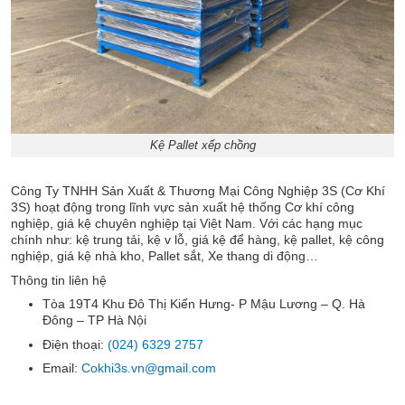
Kệ Pallet xếp chồng
Công Ty TNHH Sản Xuất & Thương Mại Công Nghiệp 3S (Cơ Khí
3S) hoạt động trong lĩnh vực sản xuất hệ thống Cơ khí công
nghiệp, giá kệ chuyên nghiệp tại Việt Nam. Với các hạng mục
chính như: kệ trung tải, kệ v lỗ, giá kệ để hàng, kệ pallet, kệ công
nghiệp, giá kệ nhà kho, Pallet sắt, Xe thang di động…
Thông tin liên hệ
Tòa 19T4 Khu Đô Thị Kiến Hưng- P Mậu Lương – Q. Hà
Đông – TP Hà Nội
Điện thoại:
(024) 6329 2757
Email:
Cokhi3s.vn@gmail.com