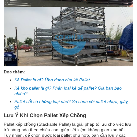
Đọc thêm:
Kệ Pallet là gì? Ứng dụng của kệ Pallet
Kệ kho pallet là gì? Phân loại kệ để pallet? Giá bán bao
nhiêu?
Pallet sắt có những loại nào? So sánh với pallet nhựa, giấy,
gỗ
Lưu Ý Khi Chọn Pallet Xếp Chồng
Pallet xếp chồng (Stackable Pallet) là giải pháp tối ưu cho việc lưu
trữ hàng hóa theo chiều cao, giúp tiết kiệm không gian kho bãi.
Tuy nhiên, để chọn được loại pallet phù hợp, bạn cần lưu ý các