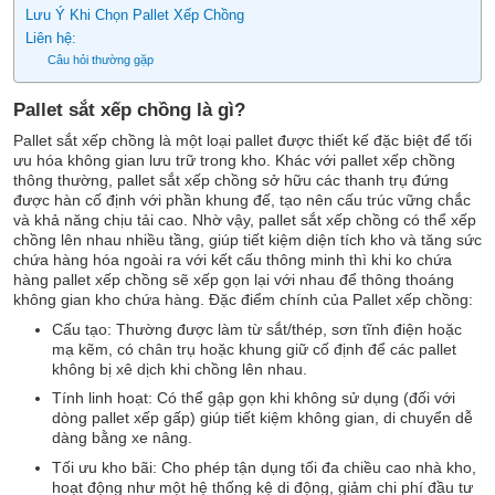
Lưu Ý Khi Chọn Pallet Xếp Chồng
Liên hệ:
Câu hỏi thường gặp
Pallet sắt xếp chồng là gì?
Pallet sắt xếp chồng là một loại pallet được thiết kế đặc biệt để tối
ưu hóa không gian lưu trữ trong kho. Khác với pallet xếp chồng
thông thường, pallet sắt xếp chồng sở hữu các thanh trụ đứng
được hàn cố định với phần khung đế, tạo nên cấu trúc vững chắc
và khả năng chịu tải cao. Nhờ vậy, pallet sắt xếp chồng có thể xếp
chồng lên nhau nhiều tầng, giúp tiết kiệm diện tích kho và tăng sức
chứa hàng hóa ngoài ra với kết cấu thông minh thì khi ko chứa
hàng pallet xếp chồng sẽ xếp gọn lại với nhau để thông thoáng
không gian kho chứa hàng. Đặc điểm chính của Pallet xếp chồng:
Cấu tạo: Thường được làm từ sắt/thép, sơn tĩnh điện hoặc
mạ kẽm, có chân trụ hoặc khung giữ cố định để các pallet
không bị xê dịch khi chồng lên nhau.
Tính linh hoạt: Có thể gập gọn khi không sử dụng (đối với
dòng pallet xếp gấp) giúp tiết kiệm không gian, di chuyển dễ
dàng bằng xe nâng.
Tối ưu kho bãi: Cho phép tận dụng tối đa chiều cao nhà kho,
hoạt động như một hệ thống kệ di động, giảm chi phí đầu tư