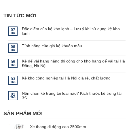
TIN TỨC MỚI
Đặc điểm của kệ kho lạnh – Lưu ý khi sử dụng kệ kho
07
Th8
lạnh
Không
có
bình
Tính năng của giá kệ khuôn mẫu
06
luận
Th8
ở
Không
Đặc
có
điểm
bình
Kệ để vải hạng nặng thi công cho kho hàng để vải tại Hà
của
luận
05
ở
kệ
Th8
Đông, Hà Nội
Tính
kho
năng
lạnh
Không
của
–
có
giá
Lưu
bình
Kệ kho công nghiệp tại Hà Nội giá rẻ, chất lượng
03
kệ
ý
luận
Th8
khuôn
khi
ở
Không
mẫu
sử
Kệ
có
dụng
để
bình
kệ
Nên chọn kệ trung tải loại nào? Kích thước kệ trung tải
vải
luận
01
kho
ở
hạng
Th8
3S
lạnh
Kệ
nặng
kho
thi
Không
công
công
có
nghiệp
cho
bình
tại
kho
SẢN PHẨM MỚI
luận
Hà
hàng
ở
Nội
để
Nên
giá
vải
chọn
rẻ,
tại
kệ
Xe thang di động cao 2500mm
chất
Hà
trung