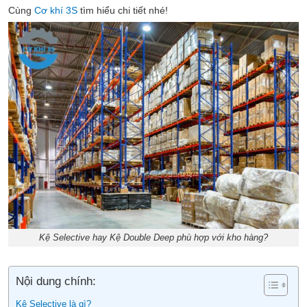
Cùng
Cơ khí 3S
tìm hiểu chi tiết nhé!
Kệ Selective hay Kệ Double Deep phù hợp với kho hàng?
Nội dung chính:
Kệ Selective là gì?