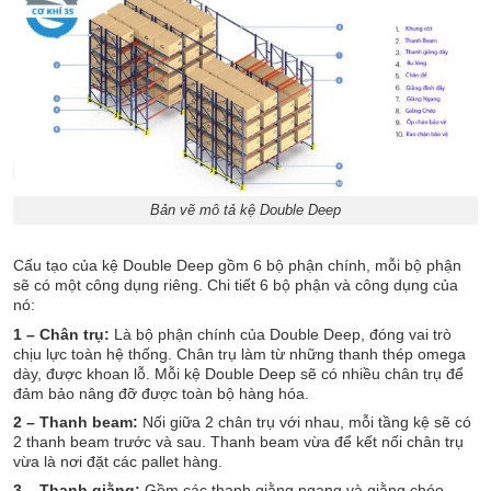
Bản vẽ mô tả kệ Double Deep
Cấu tạo của kệ Double Deep gồm 6 bộ phận chính, mỗi bộ phận
sẽ có một công dụng riêng. Chi tiết 6 bộ phận và công dụng của
nó:
1 – Chân trụ:
Là bộ phận chính của Double Deep, đóng vai trò
chịu lực toàn hệ thống. Chân trụ làm từ những thanh thép omega
dày, được khoan lỗ. Mỗi kệ Double Deep sẽ có nhiều chân trụ để
đảm bảo nâng đỡ được toàn bộ hàng hóa.
2 – Thanh beam:
Nối giữa 2 chân trụ với nhau, mỗi tầng kệ sẽ có
2 thanh beam trước và sau. Thanh beam vừa để kết nối chân trụ
vừa là nơi đặt các pallet hàng.
3 – Thanh giằng:
Gồm các thanh giằng ngang và giằng chéo