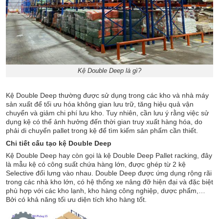
Kệ Double Deep là gì?
Kệ Double Deep thường được sử dụng trong các kho và nhà máy
sản xuất để tối ưu hóa không gian lưu trữ, tăng hiệu quả vận
chuyển và giảm chi phí lưu kho. Tuy nhiên, cần lưu ý rằng việc sử
dụng kệ có thể ảnh hưởng đến thời gian truy xuất hàng hóa, do
phải di chuyển pallet trong kệ để tìm kiếm sản phẩm cần thiết.
Chi tiết cấu tạo kệ Double Deep
Kệ Double Deep hay còn gọi là kệ Double Deep Pallet racking, đây
là mẫu kệ có công suất chứa hàng lớn, được ghép từ 2 kệ
Selective đối lưng vào nhau. Double Deep được ứng dụng rộng rãi
trong các nhà kho lớn, có hệ thống xe nâng đỡ hiện đại và đặc biệt
phù hợp với các kho lạnh, kho hàng công nghiệp, dược phẩm,…
Bởi có khả năng tối ưu diện tích kho hàng tốt.