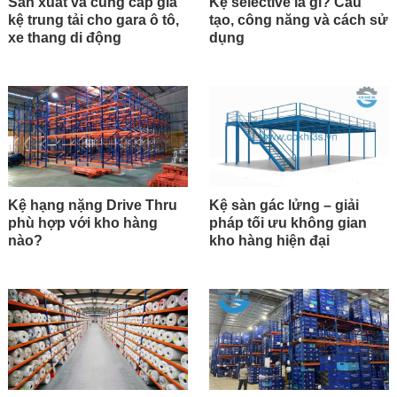
Sản xuất và cung cấp giá
Kệ selective là gì? Cấu
kệ trung tải cho gara ô tô,
tạo, công năng và cách sử
xe thang di động
dụng
Kệ hạng nặng Drive Thru
Kệ sàn gác lửng – giải
phù hợp với kho hàng
pháp tối ưu không gian
nào?
kho hàng hiện đại