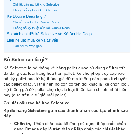
Chi tiết cấu tạo kệ kho Selective
Thông số kỹ thuật kệ Selective
Kệ Double Deep là gì?
Chi tiết cấu tạo kệ Double Deep
Thông số kỹ thuật của kệ Double Deep
So sánh chi tiết kệ Selective và Kệ Double Deep
Liên hệ đặt mua kệ và tư vấn
Câu hỏi thường gặp
Kệ Selective là gì?
Kệ Selective là hệ thống kệ hàng pallet được sử dụng để lưu trữ
đa dạng các loại hàng hóa trên pallet. Kệ cho phép truy cập vào
bất kỳ pallet nào từ hệ thống giá đỡ mà không cần phải di chuyển
các pallet khác. Vì thế nên nó còn có tên gọi khác là “kệ chọn lọc”.
Hệ thống giá đỡ pallet chọn lọc là loại ít tốn kém chi phí nhất hiện
nay (dựa trên vị trí giá mỗi pallet).
Chi tiết cấu tạo kệ kho Selective
Kệ để hàng Selective gồm các thành phần cấu tạo chính sau
đây:
Chân trụ
: Phần chân của kệ đang sử dụng thép chắc chắn
dạng Omega dập lỗ trên thân để lắp ghép các chi tiết khác