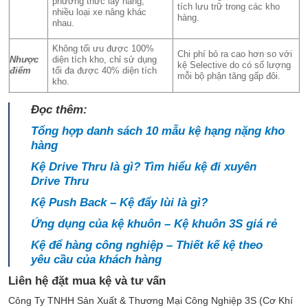
phương thức lấy hàng,
tích lưu trữ trong các kho
nhiều loại xe nâng khác
hàng.
nhau.
Không tối ưu được 100%
Chi phí bỏ ra cao hơn so với
Nhược
diện tích kho, chỉ sử dụng
kệ Selective do có số lượng
điểm
tối đa được 40% diện tích
mỗi bộ phận tăng gấp đôi.
kho.
Đọc thêm:
Tổng hợp danh sách 10 mẫu kệ hạng nặng kho
hàng
Kệ Drive Thru là gì? Tìm hiểu kệ đi xuyên
Drive Thru
Kệ Push Back – Kệ đẩy lùi là gì?
Ứng dụng của kệ khuôn – Kệ khuôn 3S giá rẻ
Kệ để hàng công nghiệp – Thiết kế kệ theo
yêu cầu của khách hàng
Liên hệ đặt mua kệ và tư vấn
Công Ty TNHH Sản Xuất & Thương Mại Công Nghiệp 3S (Cơ Khí