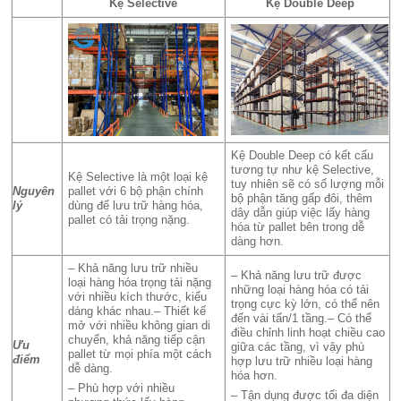
Kệ Selective
Kệ Double Deep
Kệ Double Deep có kết cấu
tương tự như kệ Selective,
Kệ Selective là một loại kệ
tuy nhiên sẽ có số lượng mỗi
Nguyên
pallet với 6 bộ phận chính
bộ phận tăng gấp đôi, thêm
lý
dùng để lưu trữ hàng hóa,
dây dẫn giúp việc lấy hàng
pallet có tải trọng nặng.
hóa từ pallet bên trong dễ
dàng hơn.
– Khả năng lưu trữ nhiều
– Khả năng lưu trữ được
loại hàng hóa trọng tải nặng
những loại hàng hóa có tải
với nhiều kích thước, kiểu
trọng cực kỳ lớn, có thể nên
dáng khác nhau.– Thiết kế
đến vài tấn/1 tầng.– Có thể
mở với nhiều không gian di
điều chỉnh linh hoạt chiều cao
chuyển, khả năng tiếp cận
Ưu
giữa các tầng, vì vậy phù
pallet từ mọi phía một cách
điểm
hợp lưu trữ nhiều loại hàng
dễ dàng.
hóa hơn.
– Phù hợp với nhiều
– Tận dụng được tối đa diện