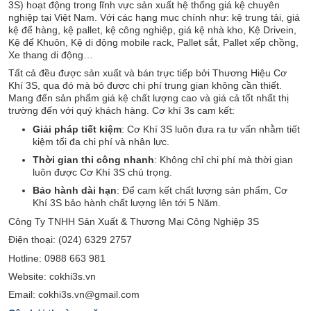
3S) hoạt động trong lĩnh vực sản xuất hệ thống giá kệ chuyên
nghiệp tại Việt Nam. Với các hạng mục chính như: kệ trung tải, giá
kệ để hàng, kệ pallet, kệ công nghiệp, giá kệ nhà kho, Kệ Drivein,
Kệ để Khuôn, Kệ di động mobile rack, Pallet sắt, Pallet xếp chồng,
Xe thang di động…
Tất cả đều được sản xuất và bán trực tiếp bởi Thương Hiệu Cơ
Khí 3S, qua đó mà bỏ được chi phí trung gian không cần thiết.
Mang đến sản phẩm giá kệ chất lượng cao và giá cả tốt nhất thị
trường đến với quý khách hàng. Cơ khí 3s cam kết:
Giải pháp tiết kiệm
: Cơ Khí 3S luôn đưa ra tư vấn nhằm tiết
kiệm tối đa chi phí và nhân lực.
Thời gian thi công nhanh
: Không chỉ chi phí mà thời gian
luôn được Cơ Khí 3S chú trọng.
Bảo hành dài hạn
: Để cam kết chất lượng sản phẩm, Cơ
Khí 3S bảo hành chất lượng lên tới 5 Năm.
Công Ty TNHH Sản Xuất & Thương Mại Công Nghiệp 3S
Điện thoại: (024) 6329 2757
Hotline: 0988 663 981
Website: cokhi3s.vn
Email: cokhi3s.vn@gmail.com