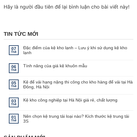
Hãy là người đầu tiên để lại bình luận cho bài viết này!
TIN TỨC MỚI
Đặc điểm của kệ kho lạnh – Lưu ý khi sử dụng kệ kho
07
Th8
lạnh
Không
có
bình
Tính năng của giá kệ khuôn mẫu
06
luận
Th8
ở
Không
Đặc
có
điểm
bình
Kệ để vải hạng nặng thi công cho kho hàng để vải tại Hà
của
luận
05
ở
kệ
Th8
Đông, Hà Nội
Tính
kho
năng
lạnh
Không
của
–
có
giá
Lưu
bình
Kệ kho công nghiệp tại Hà Nội giá rẻ, chất lượng
03
kệ
ý
luận
Th8
khuôn
khi
ở
Không
mẫu
sử
Kệ
có
dụng
để
bình
kệ
Nên chọn kệ trung tải loại nào? Kích thước kệ trung tải
vải
luận
01
kho
ở
hạng
Th8
3S
lạnh
Kệ
nặng
kho
thi
Không
công
công
có
nghiệp
cho
bình
tại
kho
luận