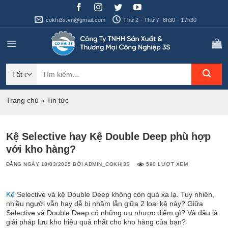
Bỏ
qua
cokhi3s.vn@gmail.com
Thứ 2 - Thứ 7, 8h30 - 17h30
nội
dung
Tìm
kiếm:
Trang chủ
»
Tin tức
Kệ Selective hay Kệ Double Deep phù hợp
với kho hàng?
ĐĂNG NGÀY
18/03/2025
BỞI
ADMIN_COKHI3S
590 LƯỢT XEM
Kệ
Selective và kệ Double Deep không còn quá xa lạ. Tuy nhiên,
nhiều người vẫn hay dễ bị nhầm lẫn giữa 2 loại kệ này? Giữa
Selective và Double Deep có những ưu nhược điểm gì? Và đâu là
giải pháp lưu kho hiệu quả nhất cho kho hàng của bạn?