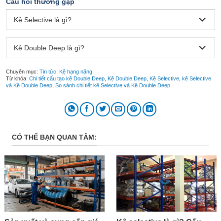
Câu hỏi thường gặp
Kệ Selective là gì?
Kệ Double Deep là gì?
Chuyên mục:
Tin tức
,
Kệ hạng nặng
Từ khóa:
Chi tiết cấu tạo kệ Double Deep
,
Kệ Double Deep
,
Kệ Selective
,
kệ Selective
và Kệ Double Deep
,
So sánh chi tiết kệ Selective và Kệ Double Deep
.
CÓ THỂ BẠN QUAN TÂM: