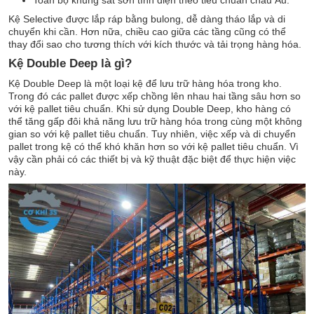
Toàn bộ khung sắt sơn tĩnh điện theo tiêu chuẩn châu Âu.
Kệ Selective được lắp ráp bằng bulong, dễ dàng tháo lắp và di
chuyển khi cần. Hơn nữa, chiều cao giữa các tầng cũng có thể
thay đổi sao cho tương thích với kích thước và tải trọng hàng hóa.
Kệ Double Deep là gì?
Kệ Double Deep là một loại kệ để lưu trữ hàng hóa trong kho.
Trong đó các pallet được xếp chồng lên nhau hai tầng sâu hơn so
với kệ pallet tiêu chuẩn. Khi sử dụng Double Deep, kho hàng có
thể tăng gấp đôi khả năng lưu trữ hàng hóa trong cùng một không
gian so với kệ pallet tiêu chuẩn. Tuy nhiên, việc xếp và di chuyển
pallet trong kệ có thể khó khăn hơn so với kệ pallet tiêu chuẩn. Vì
vậy cần phải có các thiết bị và kỹ thuật đặc biệt để thực hiện việc
này.