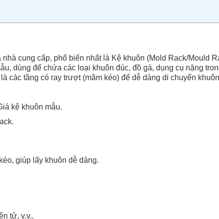
à nhà cung cấp, phổ biến nhất là Kệ khuôn (Mold Rack/Mould R
mẫu, dùng để chứa các loại khuôn đúc, đồ gá, dụng cụ nặng tro
à các tầng có ray trượt (mâm kéo) để dễ dàng di chuyển khuô
Giá kệ khuôn mẫu.
ack.
éo, giúp lấy khuôn dễ dàng.
 tử, v.v..