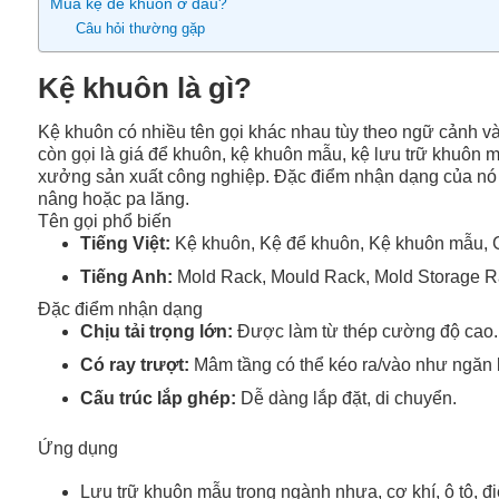
Mua kệ để khuôn ở đâu?
Câu hỏi thường gặp
Kệ khuôn là gì?
Kệ khuôn có nhiều tên gọi khác nhau tùy theo ngữ cảnh v
còn gọi là giá để khuôn, kệ khuôn mẫu, kệ lưu trữ khuôn 
xưởng sản xuất công nghiệp. Đặc điểm nhận dạng của nó l
nâng hoặc pa lăng.
Tên gọi phổ biến
Tiếng Việt:
Kệ khuôn, Kệ để khuôn, Kệ khuôn mẫu, 
Tiếng Anh:
Mold Rack, Mould Rack, Mold Storage R
Đặc điểm nhận dạng
Chịu tải trọng lớn:
Được làm từ thép cường độ cao.
Có ray trượt:
Mâm tầng có thể kéo ra/vào như ngăn k
Cấu trúc lắp ghép:
Dễ dàng lắp đặt, di chuyển.
Ứng dụng
Lưu trữ khuôn mẫu trong ngành nhựa, cơ khí, ô tô, điện