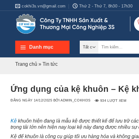
Bỏ
cokhi3s.vn@gmail.com
Thứ 2 - Thứ 7, 8h30 - 17h30
qua
nội
dung
Tìm
Danh mục
kiếm:
Trang chủ
»
Tin tức
Ứng dụng của kệ khuôn – Kệ kh
ĐĂNG NGÀY
14/12/2025
BỞI
ADMIN_COKHI3S
934 LƯỢT XEM
Kệ
khuôn hiện đang là mẫu kệ được thiết kế để lưu trữ các
trọng tải lớn nên hiện nay loại kệ này đang được nhiều s
Kệ để khuôn là công cụ giúp tối ưu hàng hóa và không gia