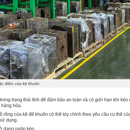
ặc điểm của kệ khuôn
rong trạng thái tĩnh để đảm bảo an toàn và có giới hạn khi kéo 
 hàng hóa.
độ rộng của kệ để khuôn có thể tùy chỉnh theo yêu cầu cụ thể c
sử dụng.
 ở dạng ngăn kéo.