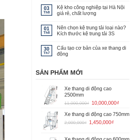
giá
có
kệ
Kệ kho công nghiệp tại Hà Nội
03
bình
khuôn
luận
Th8
giá rẻ, chất lượng
mẫu
ở
Kệ
Không
để
có
Nên chọn kệ trung tải loại nào?
vải
01
bình
hạng
luận
Th8
Kích thước kệ trung tải 3S
nặng
ở
thi
Kệ
Không
công
kho
có
Cấu tạo cơ bản của xe thang di
cho
công
30
bình
kho
nghiệp
luận
Th7
động
hàng
tại
ở
để
Hà
Nên
Không
vải
Nội
chọn
có
tại
giá
kệ
bình
SẢN PHẨM MỚI
Hà
rẻ,
trung
luận
Đông,
chất
tải
ở
Hà
lượng
loại
Cấu
Nội
nào?
tạo
Xe thang di động cao
Kích
cơ
thước
bản
2500mm
kệ
của
trung
xe
Giá
Giá
10,000,000
₫
11,000,000
₫
tải
thang
gốc
hiện
3S
di
động
Xe thang di động cao 750mm
là:
tại
Giá
Giá
1,450,000
11,000,000₫.
₫
là:
2,000,000
₫
gốc
hiện
10,000,0
là:
tại
Xe thang di động cao 600mm