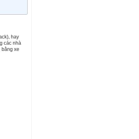
ack), hay
ng các nhà
n bằng xe