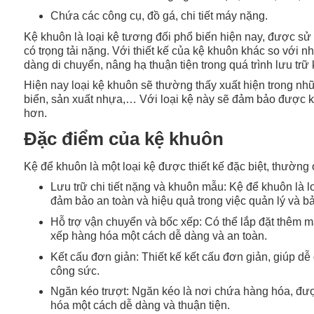
Chứa các công cụ, đồ gá, chi tiết máy nặng.
Kệ khuôn là loại kệ tương đối phổ biến hiện nay, được sử
có trọng tải nặng. Với thiết kế của kệ khuôn khác so với n
dàng di chuyển, nâng hạ thuận tiện trong quá trình lưu tr
Hiện nay loại kệ khuôn sẽ thường thấy xuất hiện trong nh
biển, sản xuất nhựa,… Với loại kệ này sẽ đảm bảo được k
hơn.
Đặc điểm của kệ khuôn
Kệ để khuôn là một loại kệ được thiết kế đặc biệt, thường
Lưu trữ chi tiết nặng và khuôn mẫu: Kệ để khuôn là l
đảm bảo an toàn và hiệu quả trong việc quản lý và b
Hỗ trợ vận chuyển và bốc xếp: Có thể lắp đặt thêm m
xếp hàng hóa một cách dễ dàng và an toàn.
Kết cấu đơn giản: Thiết kế kết cấu đơn giản, giúp dễ d
công sức.
Ngăn kéo trượt: Ngăn kéo là nơi chứa hàng hóa, được 
hóa một cách dễ dàng và thuận tiện.