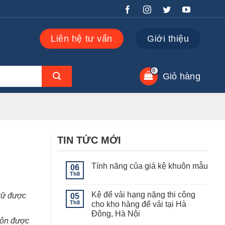
Liên hệ tư vấn
Giới thiệu
Giỏ hàng
TIN TỨC MỚI
Tính năng của giá kệ khuôn mẫu
06
Th8
Không
có
bình
Kệ để vải hạng nặng thi công
trữ được
05
luận
ở
Th8
cho kho hàng để vải tại Hà
Tính
Đông, Hà Nội
năng
uôn được
của
Không