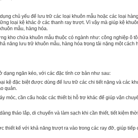
 dụng chủ yếu để lưu trữ các loại khuôn mẫu hoặc các loại hàn
hững loại kệ khác ở các thanh ray trượt. Vì vậy mà giúp kệ khuô
ữ khuôn mẫu, hàng hóa.
ững kho chứa khuôn mẫu thuộc có ngành như: công nghiệp ô tô, 
hả năng lưu trữ khuôn mẫu, hàng hóa trọng tải nặng một cách 
 ở dạng ngăn kéo, với các đặc tính cơ bản như sau:
oại kệ đặc biệt được dùng để lưu trữ các chi tiết nặng và các k
ảo quản.
áy móc, cần cẩu hoặc các thiết bị hỗ trợ khác để giúp vận chuy
àng tháo lắp, di chuyển và làm sạch khi cần thiết, tiết kiệm thờ
thiết kế với khả năng trượt ra vào trong các ray đỡ, giúp tiếp