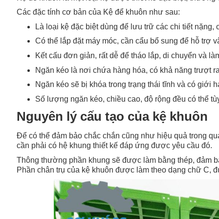
Các đặc tính cơ bản của Kệ để khuôn như sau:
Là loại kệ đặc biệt dùng để lưu trữ các chi tiết nặng
Có thể lắp đặt máy móc, cần cẩu bổ sung để hỗ trợ 
Kết cấu đơn giản, rất dễ để tháo lắp, di chuyển và làm
Ngăn kéo là nơi chứa hàng hóa, có khả năng trượt ra
Ngăn kéo sẽ bị khóa trong trạng thái tĩnh và có giới h
Số lượng ngăn kéo, chiều cao, độ rộng đều có thể tù
Nguyên lý cấu tạo của kệ khuôn
Để có thể đảm bảo chắc chắn cũng như hiệu quả trong quá 
cần phải có hệ khung thiết kế đáp ứng được yêu cầu đó.
Thông thường phần khung sẽ được làm bằng thép, đảm bảo
Phần chân trụ của kệ khuôn được làm theo dạng chữ C, đượ