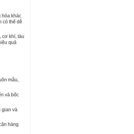
g hóa khác
n có thể dễ
cơ khí, tàu
hiệu quả
huôn mẫu,
ển và bốc
i gian và
 cận hàng