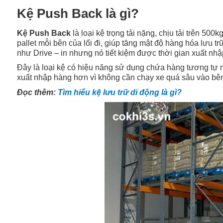
Kệ Push Back là gì?
Kệ Push Back
là loại kệ trọng tải nặng, chịu tải trên 500
pallet mỗi bên của lối đi, giúp tăng mật độ hàng hóa lưu tr
như Drive – in nhưng nó tiết kiệm được thời gian xuất nh
Đây là loại kệ có hiệu năng sử dụng chứa hàng tương tự n
xuất nhập hàng hơn vì không cần chạy xe quá sâu vào bên
Đọc thêm:
Tìm hiểu kệ lưu trữ di động là gì?