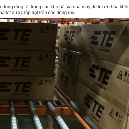
ử dụng rộng rãi trong các kho bãi và nhà máy để tối ưu hóa khô
allet được lắp đặt trên các dòng ray.