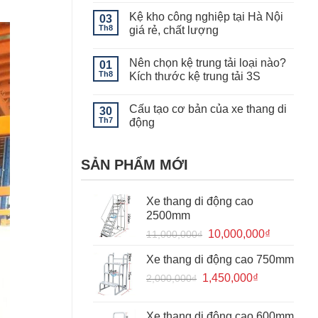
giá
có
kệ
Kệ kho công nghiệp tại Hà Nội
03
bình
khuôn
luận
Th8
giá rẻ, chất lượng
mẫu
ở
Kệ
Không
để
có
Nên chọn kệ trung tải loại nào?
vải
01
bình
hạng
luận
Th8
Kích thước kệ trung tải 3S
nặng
ở
thi
Kệ
Không
công
kho
có
Cấu tạo cơ bản của xe thang di
cho
công
30
bình
kho
nghiệp
luận
Th7
động
hàng
tại
ở
để
Hà
Nên
Không
vải
Nội
chọn
có
tại
giá
kệ
bình
SẢN PHẨM MỚI
Hà
rẻ,
trung
luận
Đông,
chất
tải
ở
Hà
lượng
loại
Cấu
Nội
nào?
tạo
Xe thang di động cao
Kích
cơ
thước
bản
2500mm
kệ
của
trung
xe
Giá
Giá
10,000,000
₫
11,000,000
₫
tải
thang
gốc
hiện
3S
di
động
Xe thang di động cao 750mm
là:
tại
Giá
Giá
1,450,000
11,000,000₫.
₫
là:
2,000,000
₫
gốc
hiện
10,000,0
là:
tại
Xe thang di động cao 600mm