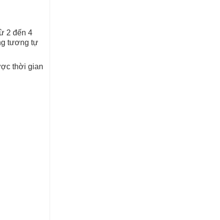
từ 2 đến 4
àng tương tự
ược thời gian