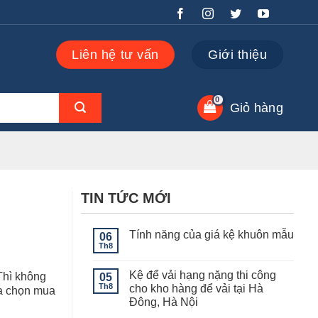
Liên hệ tư vấn
Giới thiệu
Giỏ hàng
TIN TỨC MỚI
Tính năng của giá kệ khuôn mẫu
06
Th8
Không
có
bình
Kệ để vải hạng nặng thi công
Thì không
05
luận
ở
Th8
cho kho hàng để vải tại Hà
ựa chọn mua
Tính
Đông, Hà Nội
năng
của
Không