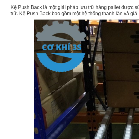
Kệ Push Back là một giải pháp lưu trữ hàng pallet được s
trữ. Kệ Push Back bao gồm một hệ thống thanh lăn và giá p