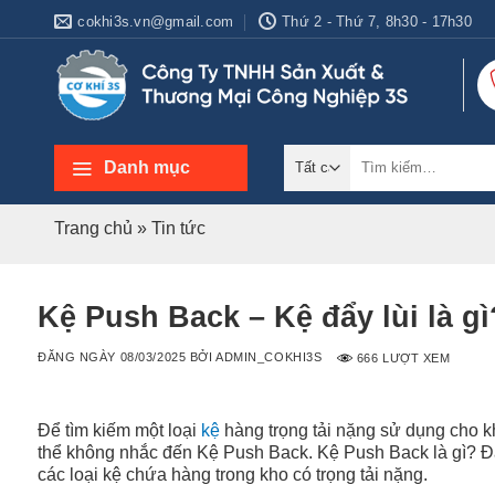
Bỏ
cokhi3s.vn@gmail.com
Thứ 2 - Thứ 7, 8h30 - 17h30
qua
nội
dung
Tìm
Danh mục
kiếm:
Trang chủ
»
Tin tức
Kệ Push Back – Kệ đẩy lùi là gì
ĐĂNG NGÀY
08/03/2025
BỞI
ADMIN_COKHI3S
666 LƯỢT XEM
Để tìm kiếm một loại
kệ
hàng trọng tải nặng sử dụng cho k
thể không nhắc đến Kệ Push Back. Kệ Push Back là gì? Đâ
các loại kệ chứa hàng trong kho có trọng tải nặng.