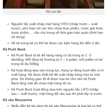
Kệ con lăn
Nguyên tắc xuất nhập mặt hàng FIFO (nhập trước – xuất
trước), phù hợp với các kho chứa thực phẩm, nước giải khát,
dược phẩm,… cần chú trọng về thời gian bảo quản (thời hạn
sử dụng).
Về tải trọng kệ có thể tải được các kiện hàng lên đến 2 tấn.
Kệ Push Back
Kệ Push Back là kệ để hàng nặng có tải trọng từ 2 -3
tấn/tầng. Mỗi tầng kệ thường từ 2 – 4 pallet, mỗi pallet có tải
trọng tối đa 500kg.
Kệ hoạt động dựa vào trọng lực, hàng tự động trượt đến vị trí
xuất hàng. Kệ được thiết kế để xuất nhập hàng hóa từ một
phía. Do không gian lối đi được loại bỏ cho nên kệ Push
Back tăng mật độ chứa mặt hàng tối ưu.
Kệ Push Back hoạt động dựa trên nguyên tắc LIFO (nhập
sau – xuất trước), mặt hàng để vào sau thì phải lấy ra trước.
Kệ sàn Mezzanine
Nhắc đến kệ tải nặng thì kệ sàn Mezzanine là loại kệ có thể