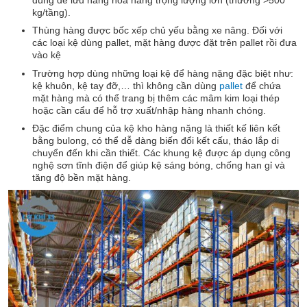
dùng để lưu hàng hóa hàng trọng lượng lớn (thường >500
kg/tầng).
Thùng hàng được bốc xếp chủ yếu bằng xe nâng. Đối với
các loại kệ dùng pallet, mặt hàng được đặt trên pallet rồi đưa
vào kệ
Trường hợp dùng những loại kệ để hàng nặng đặc biệt như:
kệ khuôn, kệ tay đỡ,… thì không cần dùng
pallet
để chứa
mặt hàng mà có thể trang bị thêm các mâm kim loại thép
hoặc cần cẩu để hỗ trợ xuất/nhập hàng nhanh chóng.
Đặc điểm chung của kệ kho hàng nặng là thiết kế liên kết
bằng bulong, có thể dễ dàng biến đổi kết cấu, tháo lắp di
chuyển đến khi cần thiết. Các khung kệ được áp dụng công
nghệ sơn tĩnh điện để giúp kệ sáng bóng, chống han gỉ và
tăng độ bền mặt hàng.