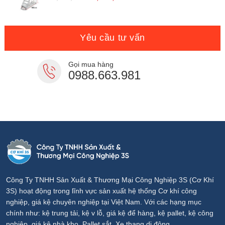
gốc
hiện
là:
tại
7,900,000₫.
là:
7,000,000₫.
Yêu cầu tư vấn
Gọi mua hàng
0988.663.981
Công Ty TNHH Sản Xuất & Thương Mại Công Nghiệp 3S (Cơ Khí
3S) hoạt động trong lĩnh vực sản xuất hệ thống Cơ khí công
nghiệp, giá kệ chuyên nghiệp tại Việt Nam. Với các hạng mục
chính như: kệ trung tải, kệ v lỗ, giá kệ để hàng, kệ pallet, kệ công
nghiệp, giá kệ nhà kho, Pallet sắt, Xe thang di động...