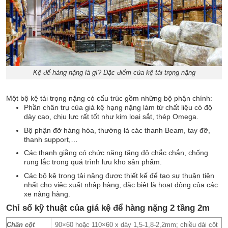
Kệ để hàng nặng là gì? Đặc điểm của kệ tải trọng nặng
Một bộ kệ tải trọng nặng có cấu trúc gồm những bộ phận chính:
Phần chân trụ của giá kệ hạng nặng làm từ chất liệu có độ
dày cao, chịu lực rất tốt như kim loại sắt, thép Omega.
Bộ phận đỡ hàng hóa, thường là các thanh Beam, tay đỡ,
thanh support,…
Các thanh giằng có chức năng tăng độ chắc chắn, chống
rung lắc trong quá trình lưu kho sản phẩm.
Các bộ kệ trọng tải nặng được thiết kế để tạo sự thuận tiện
nhất cho việc xuất nhập hàng, đặc biệt là hoạt động của các
xe nâng hàng.
Chỉ số kỹ thuật của giá kệ để hàng nặng 2 tầng 2m
Chân cột
90×60 hoặc 110×60 x dày 1,5-1,8-2,2mm; chiều dài cột