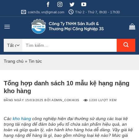
Bỏ
qua
cokhi3s.vn@gmail.com
Thứ 2 - Thứ 7, 8h30 - 17h30
nội
dung
Tìm
kiếm:
Trang chủ
»
Tin tức
Tổng hợp danh sách 10 mẫu kệ hạng nặng
kho hàng
ĐĂNG NGÀY
15/03/2025
BỞI
ADMIN_COKHI3S
1230 LƯỢT XEM
Các
kho hàng
công nghiệp hiện đại thường sử dụng các loại kệ
trọng tải nặng để đảm bảo yếu tố chứa sản phẩm hiệu quả, an
toàn và giúp quản lý, vận hành kho hàng hóa dễ dàng.
Vậy giá kệ
hạng nặng để hàng là gì, bao gồm những loại kệ nào? Mức giá