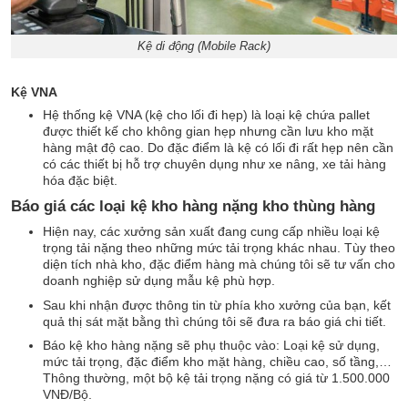
Kệ di động (Mobile Rack)
Kệ VNA
Hệ thống kệ VNA (kệ cho lối đi hẹp) là loại kệ chứa pallet
được thiết kế cho không gian hẹp nhưng cần lưu kho mặt
hàng mật độ cao. Do đặc điểm là kệ có lối đi rất hẹp nên cần
có các thiết bị hỗ trợ chuyên dụng như xe nâng, xe tải hàng
hóa đặc biệt.
Báo giá các loại kệ kho hàng nặng kho thùng hàng
Hiện nay, các xưởng sản xuất đang cung cấp nhiều loại kệ
trọng tải nặng theo những mức tải trọng khác nhau. Tùy theo
diện tích nhà kho, đặc điểm hàng mà chúng tôi sẽ tư vấn cho
doanh nghiệp sử dụng mẫu kệ phù hợp.
Sau khi nhận được thông tin từ phía kho xưởng của bạn, kết
quả thị sát mặt bằng thì chúng tôi sẽ đưa ra báo giá chi tiết.
Báo kệ kho hàng nặng sẽ phụ thuộc vào: Loại kệ sử dụng,
mức tải trọng, đặc điểm kho mặt hàng, chiều cao, số tầng,…
Thông thường, một bộ kệ tải trọng nặng có giá từ 1.500.000
VNĐ/Bộ.