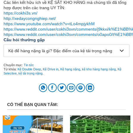
Các liên kết hữu ích về KỆ SẮT KHO HÀNG mà chúng tôi đã tổng
hợp được trên các trang UY TÍN:
https://cokhi3s.vn/
http://xedaycongnghiep.net/
https://www.youtube.com/watch?v=tLo4mpjykhM
https://www.reddit.com/user/cokhi3svn/comments/j9kkxi/k%E1
https://www.reddit.com/user/cokhi3svn/comments/o0apo0/
Câu hỏi thường gặp
Kệ để hàng nặng là gì? Đặc điểm của kệ tải trọng nặng
Chuyên mục:
Tin tức
Từ khóa:
Kệ Double Deep
,
Kệ Drive in
,
Kệ hạng nặng
,
kệ kho hàng hạng nặng
,
Kệ
Selective
,
kệ tải trọng nặng
.
CÓ THỂ BẠN QUAN TÂM: