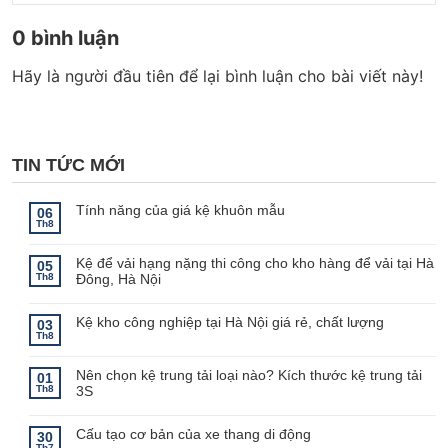
0 bình luận
Hãy là người đầu tiên để lại bình luận cho bài viết này!
TIN TỨC MỚI
Tính năng của giá kệ khuôn mẫu
06
Th8
Không
có
bình
Kệ để vải hạng nặng thi công cho kho hàng để vải tại Hà
luận
05
ở
Th8
Đông, Hà Nội
Tính
năng
Không
của
có
giá
bình
Kệ kho công nghiệp tại Hà Nội giá rẻ, chất lượng
03
kệ
luận
Th8
khuôn
ở
Không
mẫu
Kệ
có
để
bình
Nên chọn kệ trung tải loại nào? Kích thước kệ trung tải
vải
luận
01
ở
hạng
Th8
3S
Kệ
nặng
kho
thi
Không
công
công
có
nghiệp
cho
bình
Cấu tạo cơ bản của xe thang di động
30
tại
kho
luận
Th7