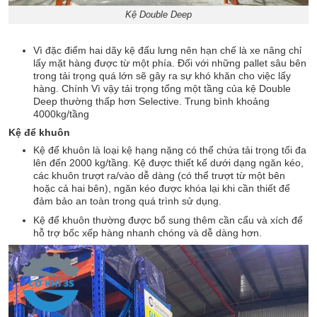
Kệ Double Deep
Vì đặc điểm hai dãy kệ đấu lưng nên hạn chế là xe nâng chỉ
lấy mặt hàng được từ một phía. Đối với những pallet sâu bên
trong tải trọng quá lớn sẽ gây ra sự khó khăn cho việc lấy
hàng. Chính Vì vậy tải trọng tổng một tầng của kệ Double
Deep thường thấp hơn Selective. Trung bình khoảng
4000kg/tầng
Kệ để khuôn
Kệ để khuôn là loại kệ hạng nặng có thể chứa tải trọng tối đa
lên đến 2000 kg/tầng. Kệ được thiết kế dưới dạng ngăn kéo,
các khuôn trượt ra/vào dễ dàng (có thể trượt từ một bên
hoặc cả hai bên), ngăn kéo được khóa lại khi cần thiết để
đảm bảo an toàn trong quá trình sử dụng.
Kệ để khuôn thường được bổ sung thêm cần cẩu và xích để
hỗ trợ bốc xếp hàng nhanh chóng và dễ dàng hơn.