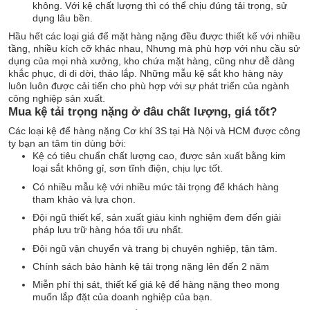
không. Với kệ chất lượng thì có thể chịu đúng tải trọng, sử
dụng lâu bền.
Hầu hết các loại giá để mặt hàng nặng đều được thiết kế với nhiều
tầng, nhiều kích cỡ khác nhau, Nhưng mà phù hợp với nhu cầu sử
dụng của mọi nhà xưởng, kho chứa mặt hàng, cũng như dễ dàng
khắc phục, di di dời, tháo lắp. Những mẫu kệ sắt kho hàng này
luôn luôn được cải tiến cho phù hợp với sự phát triển của ngành
công nghiệp sản xuất.
Mua kệ tải trọng nặng ở đâu chất lượng, giá tốt?
Các loại kệ để hàng nặng Cơ khí 3S tại Hà Nội và HCM được công
ty bạn an tâm tin dùng bởi:
Kệ có tiêu chuẩn chất lượng cao, được sản xuất bằng kim
loại sắt không gỉ, sơn tĩnh điện, chịu lực tốt.
Có nhiều mẫu kệ với nhiều mức tải trọng để khách hàng
tham khảo và lựa chọn.
Đội ngũ thiết kế, sản xuất giàu kinh nghiệm đem đến giải
pháp lưu trữ hàng hóa tối ưu nhất.
Đội ngũ vận chuyển và trang bị chuyên nghiệp, tận tâm.
Chính sách bảo hành kệ tải trọng nặng lên đến 2 năm
Miễn phí thị sát, thiết kế giá kệ để hàng nặng theo mong
muốn lắp đặt của doanh nghiệp của bạn.