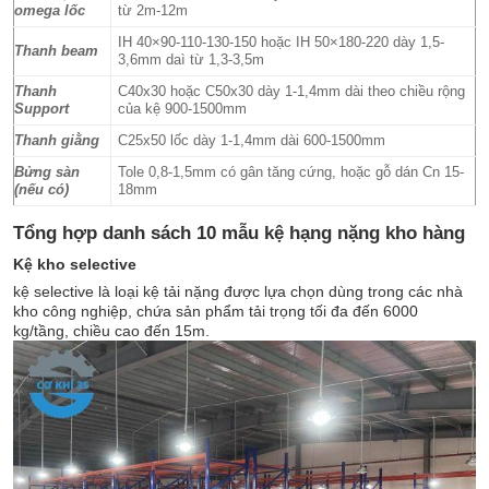
omega lốc
từ 2m-12m
IH 40×90-110-130-150 hoặc IH 50×180-220 dày 1,5-
Thanh beam
3,6mm daì từ 1,3-3,5m
Thanh
C40x30 hoặc C50x30 dày 1-1,4mm dài theo chiều rộng
Support
của kệ 900-1500mm
Thanh giằng
C25x50 lốc dày 1-1,4mm dài 600-1500mm
Bửng sàn
Tole 0,8-1,5mm có gân tăng cứng, hoặc gỗ dán Cn 15-
(nếu có)
18mm
Tổng hợp danh sách 10 mẫu kệ hạng nặng kho hàng
Kệ kho selective
kệ selective là loại kệ tải nặng được lựa chọn dùng trong các nhà
kho công nghiệp, chứa sản phẩm tải trọng tối đa đến 6000
kg/tầng, chiều cao đến 15m.