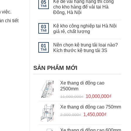
Kệ để vải hạng nặng thi công
05
luận
của
ở
Th8
cho kho hàng để vải tại Hà
kệ
Tính
kho
 việc.
Đông, Hà Nội
năng
lạnh
của
Không
–
n chi tiết
giá
có
Lưu
kệ
Kệ kho công nghiệp tại Hà Nội
03
bình
ý
khuôn
luận
khi
Th8
giá rẻ, chất lượng
mẫu
ở
sử
Kệ
Không
dụng
để
có
kệ
Nên chọn kệ trung tải loại nào?
vải
01
bình
kho
hạng
luận
lạnh
Th8
Kích thước kệ trung tải 3S
nặng
ở
thi
Kệ
Không
công
kho
có
cho
công
bình
SẢN PHẨM MỚI
kho
nghiệp
luận
hàng
tại
ở
để
Hà
Nên
vải
Nội
chọn
Xe thang di động cao
tại
giá
kệ
Hà
rẻ,
trung
2500mm
Đông,
chất
tải
Hà
lượng
loại
Giá
Giá
10,000,000
₫
11,000,000
₫
Nội
nào?
gốc
hiện
Kích
thước
Xe thang di động cao 750mm
là:
tại
kệ
trung
Giá
Giá
1,450,000
11,000,000₫.
₫
là:
2,000,000
₫
tải
gốc
hiện
10,000,0
3S
là:
tại
Xe thang di động cao 600mm