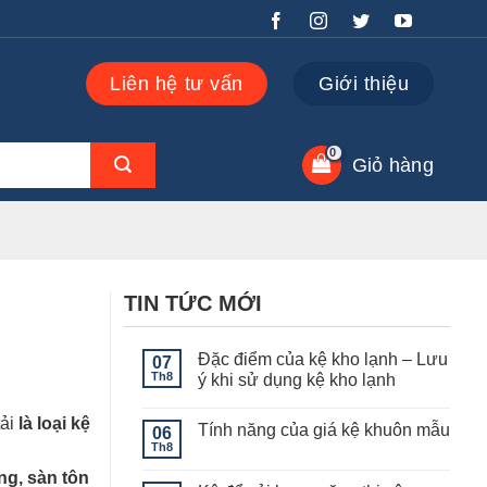
Liên hệ tư vấn
Giới thiệu
Giỏ hàng
TIN TỨC MỚI
Đặc điểm của kệ kho lạnh – Lưu
07
Th8
ý khi sử dụng kệ kho lạnh
Không
có
tải
là loại kệ
Tính năng của giá kệ khuôn mẫu
06
bình
luận
Th8
Không
ở
có
Đặc
ng, sàn tôn
bình
điểm