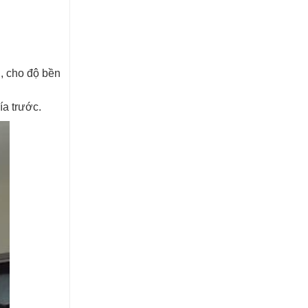
u, cho độ bền
ía trước.