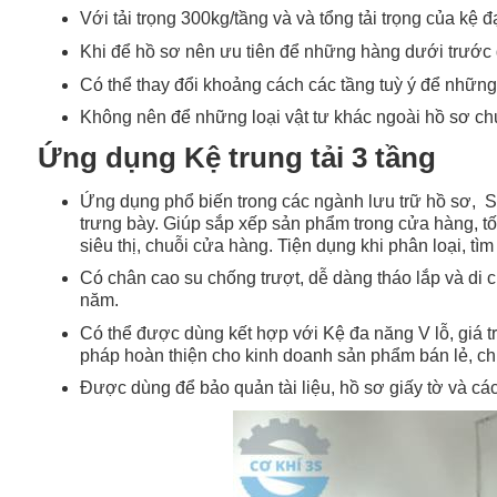
Với tải trọng 300
kg/tầng và và tổng tải trọng của kệ 
Khi để hồ sơ nên ưu tiên để những hàng dưới trước đ
Có thể thay đổi khoảng cách các tầng tuỳ ý để những
Không nên để những loại vật tư khác ngoài hồ sơ ch
Ứng dụng Kệ trung tải 3 tầng
Ứng dụng phổ biến trong các ngành lưu trữ hồ sơ, Siê
trưng bày. Giúp sắp xếp sản phẩm trong cửa hàng, t
siêu thị, chuỗi cửa hàng. Tiện dụng khi phân loại, tì
Có chân cao su chống trượt, dễ dàng tháo lắp và di 
năm.
Có thể được dùng kết hợp với Kệ đa năng V lỗ, giá tr
pháp hoàn thiện cho kinh doanh sản phẩm bán lẻ, ch
Được dùng để bảo quản tài liệu, hồ sơ giấy tờ và cá