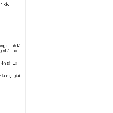
n kệ.
ăng chính là
ng nhã cho
lên tới 10
 là một giải