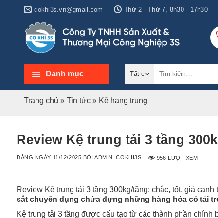
Bỏ
cokhi3s.vn@gmail.com
Thứ 2 - Thứ 7, 8h30 - 17h30
qua
nội
dung
Tìm
Danh mục
kiếm:
Trang chủ
»
Tin tức
»
Kệ hạng trung
Review Kệ trung tải 3 tầng 300k
ĐĂNG NGÀY
11/12/2025
BỞI
ADMIN_COKHI3S
956 LƯỢT XEM
Review Kệ trung tải 3 tầng 300kg/tầng: chắc, tốt, giá cạnh
sắt chuyên dụng chứa đựng những hàng hóa có tải t
Kệ trung tải 3 tầng được cấu tạo từ các thành phần chính