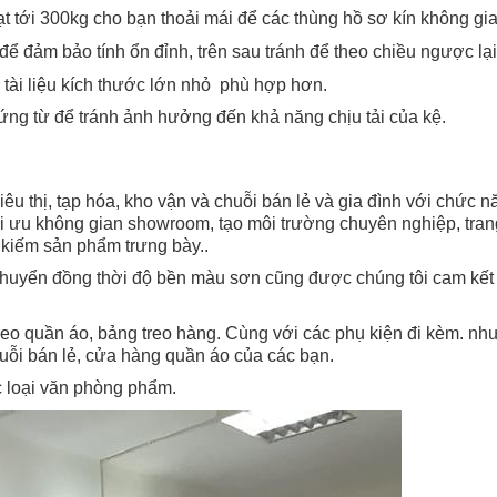
đạt tới 300kg cho bạn thoải mái để các thùng hồ sơ kín không gia
ể đảm bảo tính ổn đỉnh, trên sau tránh để theo chiều ngược lại
 tài liệu kích thước lớn nhỏ phù hợp hơn.
ứng từ để tránh ảnh hưởng đến khả năng chịu tải của kệ.
u thị, tạp hóa, kho vận và chuỗi bán lẻ và gia đình với chức n
ối ưu không gian showroom, tạo môi trường chuyên nghiệp, tra
m kiếm sản phẩm trưng bày..
chuyển đồng thời độ bền màu sơn cũng được chúng tôi cam kết 
eo quần áo, bảng treo hàng. Cùng với các phụ kiện đi kèm. như
uỗi bán lẻ, cửa hàng quần áo của các bạn.
c loại văn phòng phẩm.