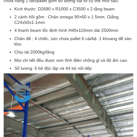
chứa hàng 1 tấn/pallet gồm số lượng vật tư cụ thể như sau:
Kích thước: D2680 x R1000 x C3500 x 2 tầng beam
2 cánh hồi gồm : Chân omega 90×60 x 1.5mm, Giằng
C24x50x1.1mm
4 thanh beam lốc định hình H40x110mm dài 2500mm
Chân đế : 4 chiếc, sức chứa pallet 6 cái/kệ. 1 khoang để sàn
kho
Chịu tải 2000kg/tầng
Mọi chi tiết đều được sơn tĩnh điện chống gỉ và độ ẩm cao.
Số lượng: 6 bộ độc lập và 44 bộ nối tiếp