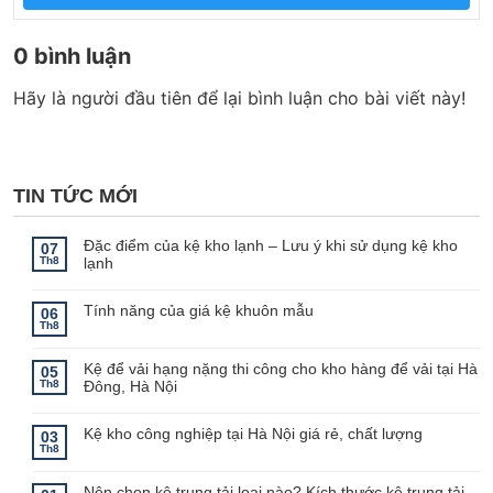
0 bình luận
Hãy là người đầu tiên để lại bình luận cho bài viết này!
TIN TỨC MỚI
Đặc điểm của kệ kho lạnh – Lưu ý khi sử dụng kệ kho
07
Th8
lạnh
Không
có
bình
Tính năng của giá kệ khuôn mẫu
06
luận
Th8
ở
Không
Đặc
có
điểm
bình
Kệ để vải hạng nặng thi công cho kho hàng để vải tại Hà
của
luận
05
ở
kệ
Th8
Đông, Hà Nội
Tính
kho
năng
lạnh
Không
của
–
có
giá
Lưu
bình
Kệ kho công nghiệp tại Hà Nội giá rẻ, chất lượng
03
kệ
ý
luận
Th8
khuôn
khi
ở
Không
mẫu
sử
Kệ
có
dụng
để
bình
kệ
Nên chọn kệ trung tải loại nào? Kích thước kệ trung tải
vải
luận