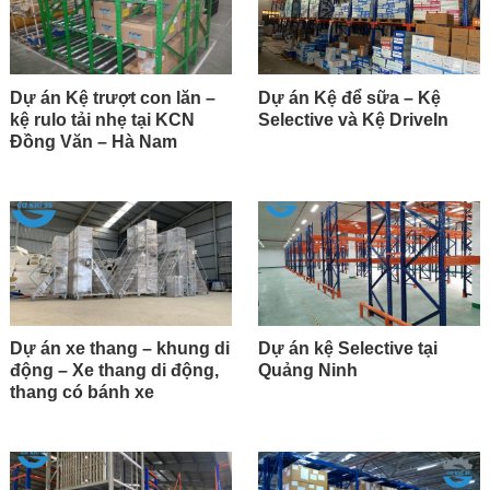
Dự án Kệ trượt con lăn –
Dự án Kệ để sữa – Kệ
kệ rulo tải nhẹ tại KCN
Selective và Kệ DriveIn
Đồng Văn – Hà Nam
Dự án xe thang – khung di
Dự án kệ Selective tại
động – Xe thang di động,
Quảng Ninh
thang có bánh xe