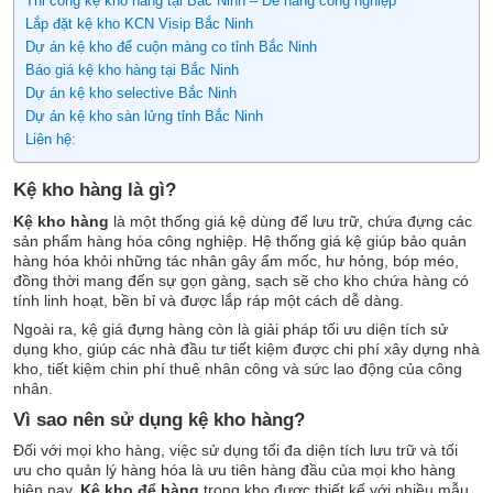
Thi công kệ kho hàng tại Bắc Ninh – Để hàng công nghiệp
Lắp đặt kệ kho KCN Visip Bắc Ninh
Dự án kệ kho để cuộn màng co tỉnh Bắc Ninh
Báo giá kệ kho hàng tại Bắc Ninh
Dự án kệ kho selective Bắc Ninh
Dự án kệ kho sàn lửng tỉnh Bắc Ninh
Liên hệ:
Kệ kho hàng là gì?
Kệ kho hàng
là một thống giá kệ dùng để lưu trữ, chứa đựng các
sản phẩm hàng hóa công nghiệp. Hệ thống giá kệ giúp bảo quản
hàng hóa khỏi những tác nhân gây ẩm mốc, hư hỏng, bóp méo,
đồng thời mang đến sự gọn gàng, sạch sẽ cho kho chứa hàng có
tính linh hoạt, bền bỉ và được lắp ráp một cách dễ dàng.
Ngoài ra, kệ giá đựng hàng còn là giải pháp tối ưu diện tích sử
dụng kho, giúp các nhà đầu tư tiết kiệm được chi phí xây dựng nhà
kho, tiết kiệm chin phí thuê nhân công và sức lao động của công
nhân.
Vì sao nên sử dụng kệ kho hàng?
Đối với mọi kho hàng, việc sử dụng tối đa diện tích lưu trữ và tối
ưu cho quản lý hàng hóa là ưu tiên hàng đầu của mọi kho hàng
hiện nay.
Kệ kho để hàng
trong kho được thiết kế với nhiều mẫu