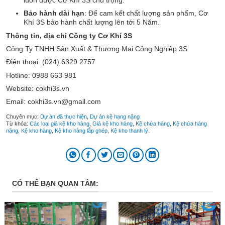
Bảo hành dài hạn
: Để cam kết chất lượng sản phẩm, Cơ
Khí 3S bảo hành chất lượng lên tới 5 Năm.
Thông tin, địa chỉ Công ty Cơ Khí 3S
Công Ty TNHH Sản Xuất & Thương Mại Công Nghiệp 3S
Điện thoại: (024) 6329 2757
Hotline: 0988 663 981
Website: cokhi3s.vn
Email: cokhi3s.vn@gmail.com
Chuyên mục:
Dự án đã thực hiện
,
Dự án kệ hạng nặng
Từ khóa:
Các loại giá kệ kho hàng
,
Giá kệ kho hàng
,
Kệ chứa hàng
,
Kệ chứa hàng
nặng
,
Kệ kho hàng
,
Kệ kho hàng lắp ghép
,
Kệ kho thanh lý
.
CÓ THỂ BẠN QUAN TÂM: