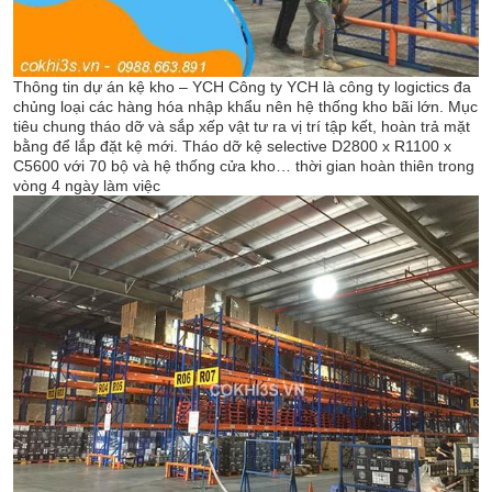
Thông tin dự án kệ kho – YCH Công ty YCH là công ty logictics đa
chủng loại các hàng hóa nhập khẩu nên hệ thống kho bãi lớn. Mục
tiêu chung tháo dỡ và sắp xếp vật tư ra vị trí tập kết, hoàn trả mặt
bằng để lắp đặt kệ mới. Tháo dỡ kệ selective D2800 x R1100 x
C5600 với 70 bộ và hệ thống cửa kho… thời gian hoàn thiên trong
vòng 4 ngày làm việc