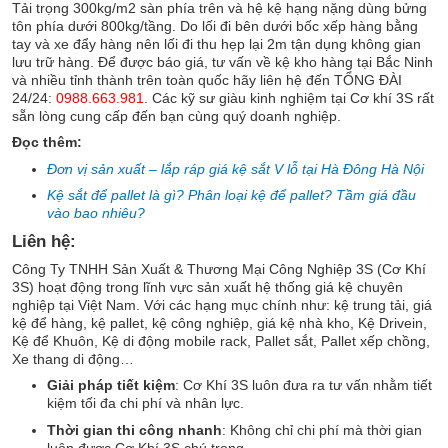
Tải trọng 300kg/m2 sàn phía trên và hệ kệ hạng nặng dùng bửng
tôn phía dưới 800kg/tầng. Do lối đi bên dưới bốc xếp hàng bằng
tay và xe đẩy hàng nên lối đi thu hẹp lại 2m tận dụng không gian
lưu trữ hàng. Để được báo giá, tư vấn về kệ kho hàng tại Bắc Ninh
và nhiều tỉnh thành trên toàn quốc hãy liên hệ đến TỔNG ĐÀI
24/24:
0988.663.981
. Các kỹ sư giàu kinh nghiệm tại Cơ khí 3S rất
sẵn lòng cung cấp đến bạn cùng quý doanh nghiệp.
Đọc thêm:
Đơn vị sản xuất – lắp ráp giá kệ sắt V lỗ tại Hà Đông Hà Nội
Kệ sắt để pallet là gì? Phân loại kệ để pallet? Tầm giá đầu
vào bao nhiêu?
Liên hệ:
Công Ty TNHH Sản Xuất & Thương Mại Công Nghiệp 3S (Cơ Khí
3S) hoạt động trong lĩnh vực sản xuất hệ thống giá kệ chuyên
nghiệp tại Việt Nam. Với các hạng mục chính như: kệ trung tải, giá
kệ để hàng, kệ pallet, kệ công nghiệp, giá kệ nhà kho, Kệ Drivein,
Kệ để Khuôn, Kệ di động mobile rack, Pallet sắt, Pallet xếp chồng,
Xe thang di động…
Giải pháp tiết kiệm
: Cơ Khí 3S luôn đưa ra tư vấn nhằm tiết
kiệm tối đa chi phí và nhân lực.
Thời gian thi công nhanh
: Không chỉ chi phí mà thời gian
luôn được Cơ Khí 3S chú trọng.