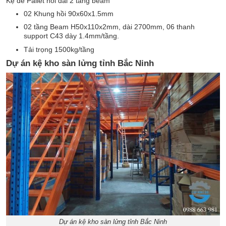
Kệ để Pallet nối dài 2 tầng beam
02 Khung hồi 90x60x1.5mm
02 tầng Beam H50x110x2mm, dài 2700mm, 06 thanh
support C43 dày 1.4mm/tầng.
Tải trọng 1500kg/tầng
Dự án kệ kho sàn lửng tỉnh Bắc Ninh
Dự án kệ kho sàn lửng tỉnh Bắc Ninh