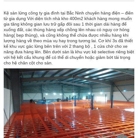
Kệ sàn lửng công ty gia đình tại Bắc Ninh chuyên hàng điện – điên
tử gia dụng Với diện tích nhà kho 400m2 khách hàng mong muốn
gia tăng không gian lưu trữ gấp đôi sau 1 thời gian dài hàng để
xuống đất, các thùng hàng xếp chồng lên nhau có nguy cơ hỏng
hàng( bẹp thùng), và cũng không thể chứa được nhiều hàng khi
lượng hàng về theo mùa vụ hay trong tương lai. Cơ khí 3s đã thiết
kế khu vực gác lửng bên trên với 2 thang bộ , 1 cửa chờ cho xe
nâng đưa hàng lên. Bên dưới sàn là khu vực kệ selective riêng biệt
với hệ kết cấu khung để có thể di chuyển hoặc giảm bớt tải trọng
cho hệ chân cột cho sàn.