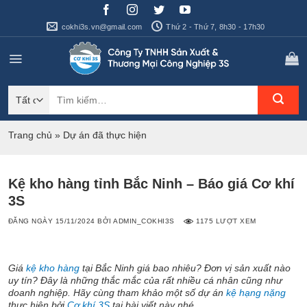
Bỏ
qua
cokhi3s.vn@gmail.com
Thứ 2 - Thứ 7, 8h30 - 17h30
nội
dung
Tìm
kiếm:
Trang chủ
»
Dự án đã thực hiện
Kệ kho hàng tỉnh Bắc Ninh – Báo giá Cơ khí
3S
ĐĂNG NGÀY
15/11/2024
BỞI
ADMIN_COKHI3S
1175 LƯỢT XEM
Giá
kệ kho hàng
tại Bắc Ninh giá bao nhiêu? Đơn vị sản xuất nào
uy tín? Đây là những thắc mắc của rất nhiều cá nhân cũng như
doanh nghiệp. Hãy cùng tham khảo một số dự án
kệ hạng nặng
thực hiện bởi
Cơ khí 3S
tại bài viết này nhé.