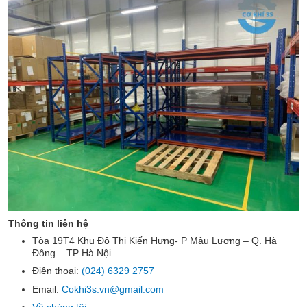
Thông tin liên hệ
Tòa 19T4 Khu Đô Thị Kiến Hưng- P Mậu Lương – Q. Hà
Đông – TP Hà Nội
Điện thoại:
(024) 6329 2757
Email:
Cokhi3s.vn@gmail.com
Về chúng tôi