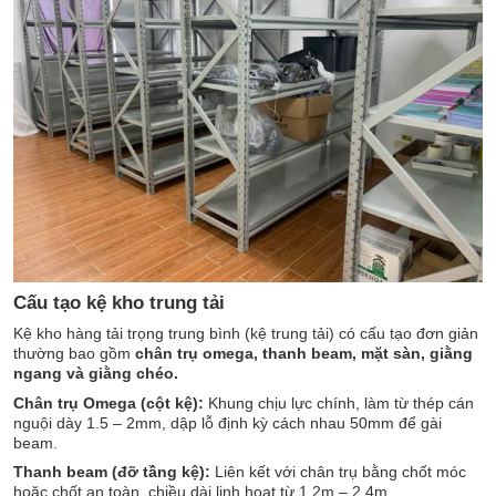
Cấu tạo kệ kho trung tải
Kệ kho hàng tải trọng trung bình (kệ trung tải) có cấu tạo đơn giản
thường bao gồm
chân trụ omega, thanh beam, mặt sàn, giằng
ngang và giằng chéo.
Chân trụ Omega (cột kệ):
Khung chịu lực chính, làm từ thép cán
nguội dày 1.5 – 2mm, dập lỗ định kỳ cách nhau 50mm để gài
beam.
Thanh beam (đỡ tầng kệ):
Liên kết với chân trụ bằng chốt móc
hoặc chốt an toàn, chiều dài linh hoạt từ 1.2m – 2.4m.