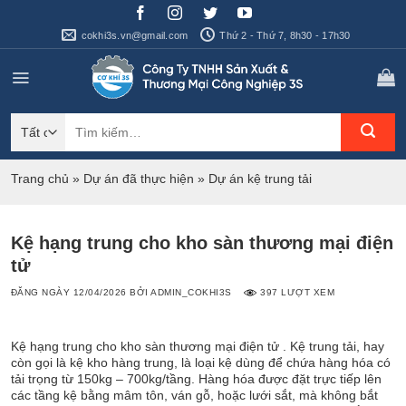
Bỏ
qua
cokhi3s.vn@gmail.com
Thứ 2 - Thứ 7, 8h30 - 17h30
nội
dung
Tìm
kiếm:
Trang chủ
»
Dự án đã thực hiện
»
Dự án kệ trung tải
Kệ hạng trung cho kho sàn thương mại điện
tử
ĐĂNG NGÀY
12/04/2026
BỞI
ADMIN_COKHI3S
397 LƯỢT XEM
Kệ hạng trung cho kho sàn thương mại điện tử . Kệ trung tải, hay
còn gọi là kệ kho hàng trung, là loại kệ dùng để chứa hàng hóa có
tải trọng từ 150kg – 700kg/tầng. Hàng hóa được đặt trực tiếp lên
các tầng kệ bằng mâm tôn, ván gỗ, hoặc lưới sắt, mà không bắt