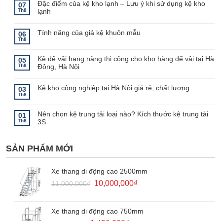
Đặc điểm của kệ kho lạnh – Lưu ý khi sử dụng kệ kho
07
Th8
lạnh
Không
có
bình
Tính năng của giá kệ khuôn mẫu
06
luận
Th8
ở
Không
Đặc
có
điểm
bình
Kệ để vải hạng nặng thi công cho kho hàng để vải tại Hà
của
luận
05
ở
kệ
Th8
Đông, Hà Nội
Tính
kho
năng
lạnh
Không
của
–
có
giá
Lưu
bình
Kệ kho công nghiệp tại Hà Nội giá rẻ, chất lượng
03
kệ
ý
luận
Th8
khuôn
khi
ở
Không
mẫu
sử
Kệ
có
dụng
để
bình
kệ
Nên chọn kệ trung tải loại nào? Kích thước kệ trung tải
vải
luận
01
kho
ở
hạng
Th8
3S
lạnh
Kệ
nặng
kho
thi
Không
công
công
có
nghiệp
cho
bình
tại
kho
SẢN PHẨM MỚI
luận
Hà
hàng
ở
Nội
để
Nên
giá
vải
chọn
rẻ,
tại
kệ
Xe thang di động cao 2500mm
chất
Hà
trung
lượng
Đông,
tải
Giá
Giá
10,000,000
₫
11,000,000
₫
Hà
loại
Nội
gốc
hiện
nào?
Kích
là:
tại
thước
kệ
11,000,000₫.
là:
Xe thang di động cao 750mm
trung
10,000,000₫.
tải