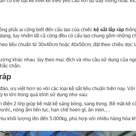
ạn có thể đặt kệ thiết kế theo yêu cầu với độ dày mỏng hoặc kí
ng phải ai cũng biết đến cấu tạo của chiếc
kệ sắt lắp ráp
thôn
dạng, tuy nhiên tất cả cũng đều có cấu tạo chung gồm những chi
 theo tiêu chuẩn từ 30x40cm hoặc 40x50cm, đặt theo chiều dọc
lượng khác nhau tùy theo mục đích và nhu cầu sử dụng của ng
chắc chắn.
 ráp
, ưu việt hơn so với các loại kệ sắt tiêu chuẩn hiện nay. Với 
ỳ to lớn trong quá trình sử dụng như sau:
h điện 2 lớp giúp bề mặt kệ sáng bóng, sang trọng. Bề mặt kệ 
nước, nóng ẩm liên tục, hạn chế hoen gỉ, ăn mòn,…
hịu khối lượng lên đến 5.000kg, phù hợp với nhiều hàng hóa k