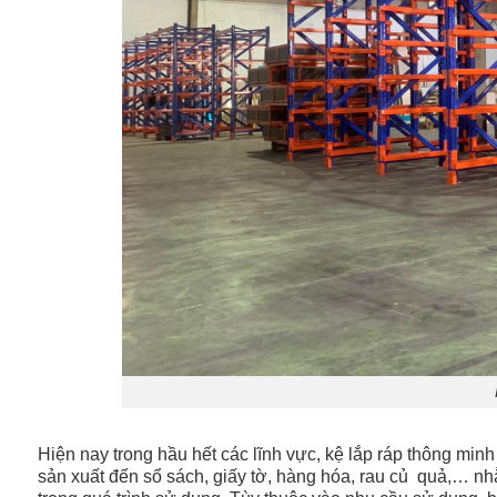
Hiện nay trong hầu hết các lĩnh vực, kệ lắp ráp thông mi
sản xuất đến sổ sách, giấy tờ, hàng hóa, rau củ quả,… nhằm