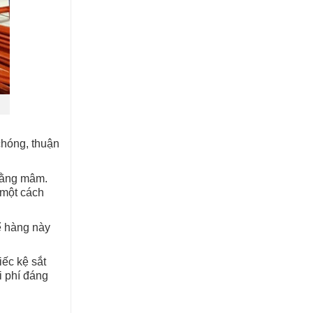
chóng, thuận
 bằng mâm.
 một cách
ể hàng này
iếc kệ sắt
i phí đáng