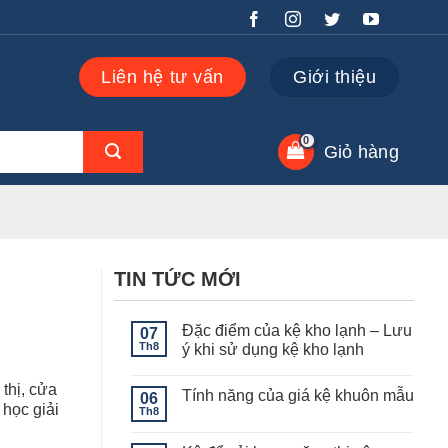
Liên hệ tư vấn
Giới thiệu
Giỏ hàng
TIN TỨC MỚI
Đặc điểm của kệ kho lạnh – Lưu
07
Th8
ý khi sử dụng kệ kho lạnh
Không
có
 thị, cửa
Tính năng của giá kệ khuôn mẫu
06
bình
 học giải
luận
Th8
Không
ở
có
Đặc
bình
điểm