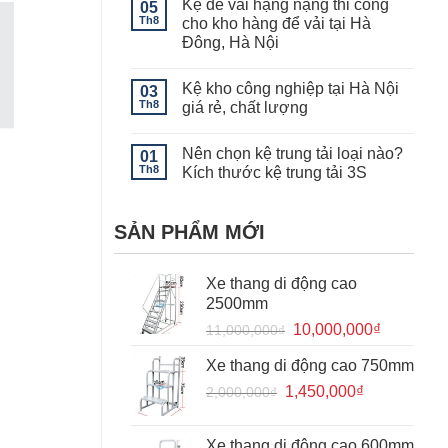
Kệ để vải hạng nặng thi công
05
luận
của
ở
Th8
cho kho hàng để vải tại Hà
kệ
Tính
kho
Đông, Hà Nội
năng
lạnh
của
Không
–
giá
có
Lưu
kệ
Kệ kho công nghiệp tại Hà Nội
03
bình
ý
khuôn
luận
khi
Th8
giá rẻ, chất lượng
mẫu
ở
sử
Kệ
Không
dụng
để
có
kệ
Nên chọn kệ trung tải loại nào?
vải
01
bình
kho
hạng
luận
lạnh
Th8
Kích thước kệ trung tải 3S
nặng
ở
thi
Kệ
Không
công
kho
có
cho
công
bình
SẢN PHẨM MỚI
kho
nghiệp
luận
hàng
tại
ở
để
Hà
Nên
vải
Nội
chọn
Xe thang di động cao
tại
giá
kệ
Hà
rẻ,
trung
2500mm
Đông,
chất
tải
Hà
lượng
loại
Giá
Giá
10,000,000
₫
11,000,000
₫
Nội
nào?
gốc
hiện
Kích
thước
Xe thang di động cao 750mm
là:
tại
kệ
trung
Giá
Giá
1,450,000
11,000,000₫.
₫
là:
2,000,000
₫
tải
gốc
hiện
10,000,0
3S
là:
tại
Xe thang di động cao 600mm