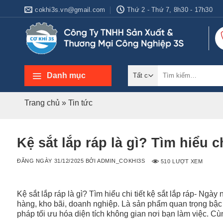
Bỏ
cokhi3s.vn@gmail.com
Thứ 2 - Thứ 7, 8h30 - 17h30
qua
nội
dung
Tìm
Danh mục
kiếm:
Trang chủ
»
Tin tức
Kệ sắt lắp ráp là gì? Tìm hiểu ch
ĐĂNG NGÀY
31/12/2025
BỞI
ADMIN_COKHI3S
510 LƯỢT XEM
Kệ sắt lắp ráp là gì? Tìm hiểu chi tiết kệ sắt lắp ráp- Ngày
hàng, kho bãi, doanh nghiệp. Là sản phẩm quan trọng bậc n
pháp tối ưu hóa diện tích không gian nơi bạn làm việc. C