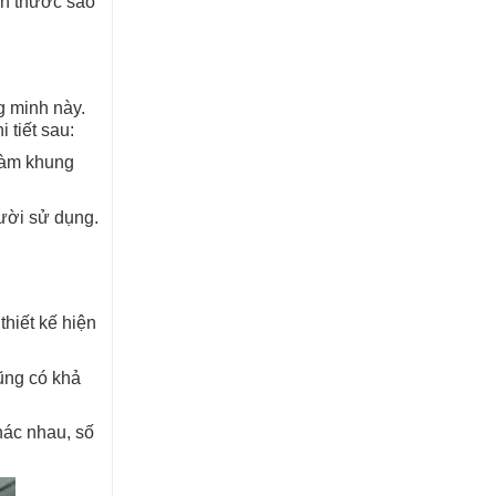
ch thước sao
g minh này.
 tiết sau:
 làm khung
ười sử dụng.
thiết kế hiện
cũng có khả
hác nhau, số