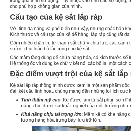
trong quá trình sử dụng. Tùy thuộc vào nhu cầu sử dụng, b
cho phù hợp không gian của mình.
Cấu tạo của kệ sắt lắp ráp
Với tính đa năng và phổ biến như vậy, nhưng chắc hẳn khô
Kích thước và cấu tạo của kệ để hàng lắp ráp cũng rất đa 
Gồm nhiều chân trụ từ thanh sắt chữ v chịu lực, các cạnh
sườn, chịu toàn bộ tải trọng cho kệ sắt.
Các mâm tầng dùng để chứa hàng hóa, có kích thước số 
Hệ thống ốc vít dùng ke chữ v kết nối các bộ lại một cách 
Đặc điểm vượt trội của kệ sắt lắp
Kệ sắt lắp ráp thông minh được xem là một sản phẩm độc đáo
đại, kết cấu linh hoạt, chúng mang đến những lợi ích cực k
Tính thẩm mỹ cao
: Kệ được làm từ sắt phun sơn tĩn
năng chịu được sự khắc nghiệt của môi trường như 
Khả năng chịu tải trọng lớn
: Mâm kệ có khả năng c
lượng hàng hóa trưng bày, lưu trữ lớn.