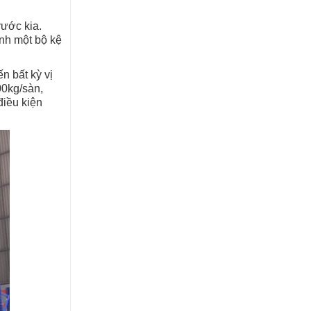
rước kia.
ành một bộ kệ
n bất kỳ vị
00kg/sàn,
điều kiện