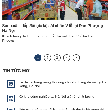
Sản xuất – lắp đặt giá kệ sắt chân V lỗ tại Đan Phượng
Hà Nội
Khách hàng đã tìm mua được mẫu kệ sắt chân V lỗ tại Đan
Phượng...
1
2
3
4
TIN TỨC MỚI
Kệ để vải hạng nặng thi công cho kho hàng để vải tại Hà
05
Th8
Đông, Hà Nội
Không
có
bình
Kệ kho công nghiệp tại Hà Nội giá rẻ, chất lượng
03
luận
Th8
ở
Không
Kệ
có
để
bình
Nên chọn kệ trung tải loại nào? Kích thước kệ trung tải
vải
luận