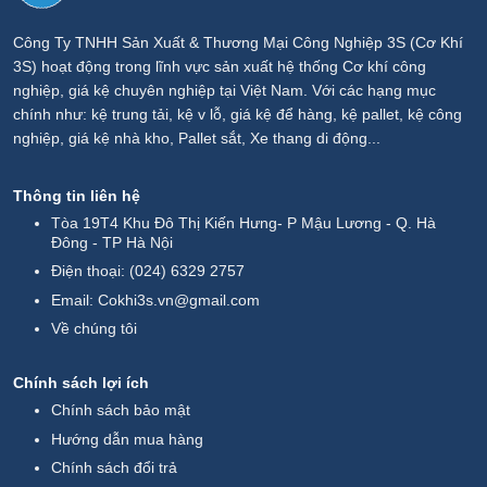
Công Ty TNHH Sản Xuất & Thương Mại Công Nghiệp 3S (Cơ Khí
3S) hoạt động trong lĩnh vực sản xuất hệ thống Cơ khí công
nghiệp, giá kệ chuyên nghiệp tại Việt Nam. Với các hạng mục
chính như: kệ trung tải, kệ v lỗ, giá kệ để hàng, kệ pallet, kệ công
nghiệp, giá kệ nhà kho, Pallet sắt, Xe thang di động...
Thông tin liên hệ
Tòa 19T4 Khu Đô Thị Kiến Hưng- P Mậu Lương - Q. Hà
Đông - TP Hà Nội
Điện thoại:
(024) 6329 2757
Email:
Cokhi3s.vn@gmail.com
Về chúng tôi
Chính sách lợi ích
Chính sách bảo mật
Hướng dẫn mua hàng
Chính sách đổi trả