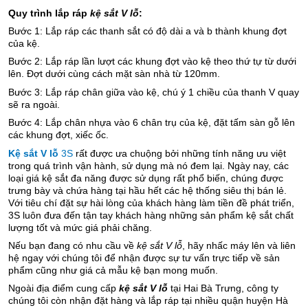
Quy trình lắp ráp
kệ sắt V lỗ
:
Bước 1: Lắp ráp các thanh sắt có độ dài a và b thành khung đợt
của kệ.
Bước 2: Lắp ráp lần lượt các khung đợt vào kệ theo thứ tự từ dưới
lên. Đợt dưới cùng cách mặt sàn nhà từ 120mm.
Bước 3: Lắp ráp chân giữa vào kệ, chú ý 1 chiều của thanh V quay
sẽ ra ngoài.
Bước 4: Lắp chân nhựa vào 6 chân trụ của kệ, đặt tấm sàn gỗ lên
các khung đợt, xiếc ốc.
Kệ sắt V lỗ
3S
rất được ưa chuộng bởi những tính năng ưu việt
trong quá trình vận hành, sử dụng mà nó đem lại. Ngày nay, các
loại giá kệ sắt đa năng được sử dụng rất phổ biến, chúng được
trưng bày và chứa hàng tại hầu hết các hệ thống siêu thị bán lẻ.
Với tiêu chí đặt sự hài lòng của khách hàng làm tiền đề phát triển,
3S luôn đưa đến tận tay khách hàng những sản phẩm kệ sắt chất
lượng tốt và mức giá phải chăng.
Nếu bạn đang có nhu cầu về
kệ sắt V lỗ
, hãy nhấc máy lên và liên
hệ ngay với chúng tôi để nhận được sự tư vấn trực tiếp về sản
phẩm cũng như giá cả mẫu kệ bạn mong muốn.
Ngoài địa điểm cung cấp
kệ sắt V lỗ
tại Hai Bà Trưng, công ty
chúng tôi còn nhận đặt hàng và lắp ráp tại nhiều quận huyện Hà