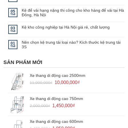
ở
Không
Đặc
có
điểm
bình
Kệ để vải hạng nặng thi công cho kho hàng để vải tại Hà
của
luận
05
ở
kệ
Th8
Đông, Hà Nội
Tính
kho
năng
lạnh
Không
của
–
có
giá
Lưu
bình
Kệ kho công nghiệp tại Hà Nội giá rẻ, chất lượng
03
kệ
ý
luận
Th8
khuôn
khi
ở
Không
mẫu
sử
Kệ
có
dụng
để
bình
kệ
Nên chọn kệ trung tải loại nào? Kích thước kệ trung tải
vải
luận
01
kho
ở
hạng
Th8
3S
lạnh
Kệ
nặng
kho
thi
Không
công
công
có
nghiệp
cho
bình
tại
kho
SẢN PHẨM MỚI
luận
Hà
hàng
ở
Nội
để
Nên
giá
vải
chọn
rẻ,
tại
kệ
Xe thang di động cao 2500mm
chất
Hà
trung
lượng
Đông,
tải
Giá
Giá
10,000,000
₫
11,000,000
₫
Hà
loại
Nội
gốc
hiện
nào?
Kích
là:
tại
thước
kệ
11,000,000₫.
là:
Xe thang di động cao 750mm
trung
10,000,000₫.
tải
Giá
Giá
1,450,000
₫
2,000,000
₫
3S
gốc
hiện
là:
tại
2,000,000₫.
là:
Xe thang di động cao 600mm
1,450,000₫.
Giá
Giá