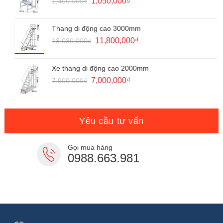
1,050,000
₫
1,400,000
₫
gốc
hiện
là:
tại
1,400,000₫.
là:
Thang di động cao 3000mm
1,050,000₫.
Giá
Giá
11,800,000
₫
13,080,000
₫
gốc
hiện
là:
tại
13,080,000₫.
là:
Xe thang di động cao 2000mm
11,800,000₫.
Giá
Giá
7,000,000
₫
7,900,000
₫
gốc
hiện
là:
tại
7,900,000₫.
là:
7,000,000₫.
Yêu cầu tư vấn
Gọi mua hàng
0988.663.981