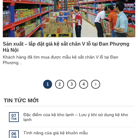
Sản xuất – lắp đặt giá kệ sắt chân V lỗ tại Đan Phượng
Hà Nội
Khách hàng đã tìm mua được mẫu kệ sắt chân V lỗ tại Đan
Phượng...
1
2
3
4
TIN TỨC MỚI
Đặc điểm của kệ kho lạnh – Lưu ý khi sử dụng kệ kho
07
Th8
lạnh
Không
có
bình
Tính năng của giá kệ khuôn mẫu
06
luận
Th8