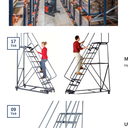
17
Th9
M
Hệ
09
Th9
Ư