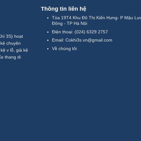
Thông tin liên hệ
Tòa 19T4 Khu Đô Thị Kiến Hưng- P Mậu Lư
Đông - TP Hà Nội
Điện thoại:
(024) 6329 2757
í 3S) hoạt
Email:
Cokhi3s.vn@gmail.com
́ kệ chuyên
Về chúng tôi
̣ v lỗ, giá kệ
 Xe thang di