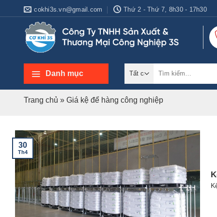
Bỏ
cokhi3s.vn@gmail.com
Thứ 2 - Thứ 7, 8h30 - 17h30
qua
nội
dung
Tìm
Danh mục
kiếm:
Trang chủ
»
Giá kệ để hàng công nghiệp
30
Th4
K
Kệ