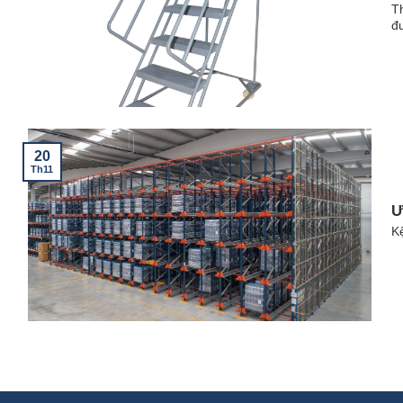
T
đư
20
Th11
Ư
Kệ