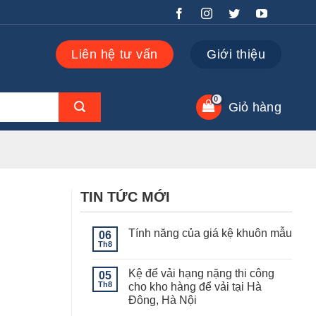
Liên hệ tư vấn
Giới thiệu
Giỏ hàng
TIN TỨC MỚI
Tính năng của giá kệ khuôn mẫu
06
Th8
Không
có
bình
Kệ để vải hạng nặng thi công
05
luận
ở
Th8
cho kho hàng để vải tại Hà
Tính
Đông, Hà Nội
năng
của
Không