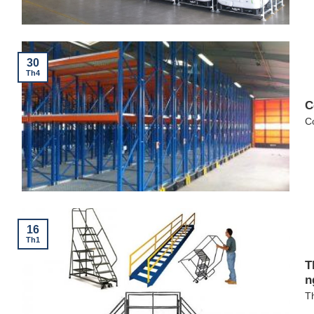
30
Th4
C
Co
16
Th1
T
n
Th