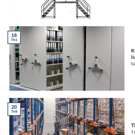
16
Th1
K
l
Kệ
20
Th9
T
Tì