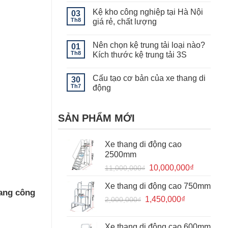
giá
có
kệ
Kệ kho công nghiệp tại Hà Nội
03
bình
khuôn
luận
Th8
giá rẻ, chất lượng
mẫu
ở
Kệ
Không
để
có
Nên chọn kệ trung tải loại nào?
vải
01
bình
hạng
luận
Th8
Kích thước kệ trung tải 3S
nặng
ở
thi
Kệ
Không
công
kho
có
Cấu tạo cơ bản của xe thang di
cho
công
30
bình
kho
nghiệp
luận
Th7
động
hàng
tại
ở
để
Hà
Nên
Không
vải
Nội
chọn
có
tại
giá
kệ
bình
SẢN PHẨM MỚI
Hà
rẻ,
trung
luận
Đông,
chất
tải
ở
Hà
lượng
loại
Cấu
Nội
nào?
tạo
Xe thang di động cao
Kích
cơ
thước
bản
2500mm
kệ
của
trung
xe
Giá
Giá
10,000,000
₫
11,000,000
₫
tải
thang
gốc
hiện
3S
di
động
Xe thang di động cao 750mm
là:
tại
hang công
Giá
Giá
1,450,000
11,000,000₫.
₫
là:
2,000,000
₫
gốc
hiện
10,000,0
là:
tại
Xe thang di động cao 600mm