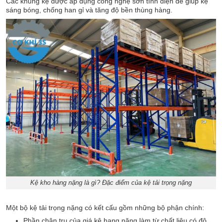
Các khung kệ được áp dụng công nghệ sơn tĩnh điện để giúp kệ
sáng bóng, chống han gỉ và tăng độ bền thùng hàng.
Kệ kho hàng nặng là gì? Đặc điểm của kệ tải trọng nặng
Một bộ kệ tải trọng nặng có kết cấu gồm những bộ phận chính:
Phần chân trụ của giá kệ hạng nặng làm từ chất liệu có độ