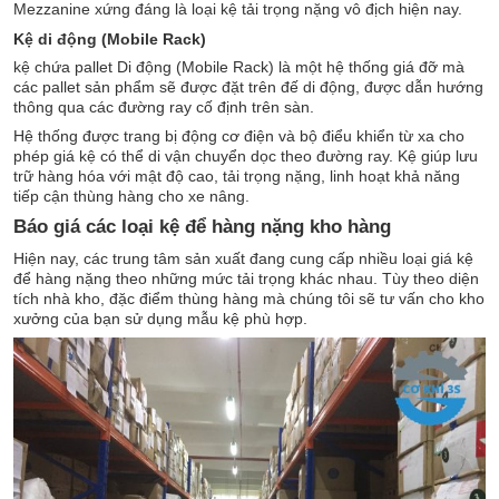
Mezzanine xứng đáng là loại kệ tải trọng nặng vô địch hiện nay.
Kệ di động (Mobile Rack)
kệ chứa pallet Di động (Mobile Rack) là một hệ thống giá đỡ mà
các pallet sản phẩm sẽ được đặt trên đế di động, được dẫn hướng
thông qua các đường ray cố định trên sàn.
Hệ thống được trang bị động cơ điện và bộ điểu khiển từ xa cho
phép giá kệ có thể di vận chuyển dọc theo đường ray. Kệ giúp lưu
trữ hàng hóa với mật độ cao, tải trọng nặng, linh hoạt khả năng
tiếp cận thùng hàng cho xe nâng.
Báo giá các loại kệ để hàng nặng kho hàng
Hiện nay, các trung tâm sản xuất đang cung cấp nhiều loại giá kệ
để hàng nặng theo những mức tải trọng khác nhau. Tùy theo diện
tích nhà kho, đặc điểm thùng hàng mà chúng tôi sẽ tư vấn cho kho
xưởng của bạn sử dụng mẫu kệ phù hợp.