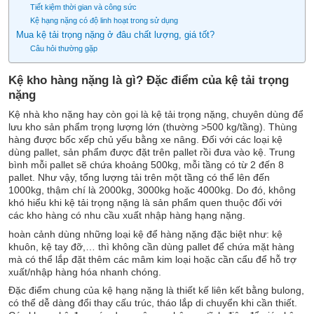
Tiết kiệm thời gian và công sức
Kệ hạng nặng có độ linh hoạt trong sử dụng
Mua kệ tải trọng nặng ở đâu chất lượng, giá tốt?
Câu hỏi thường gặp
Kệ kho hàng nặng là gì? Đặc điểm của kệ tải trọng
nặng
Kệ nhà kho nặng hay còn gọi là kệ tải trọng nặng, chuyên dùng để
lưu kho sản phẩm trọng lượng lớn (thường >500 kg/tầng). Thùng
hàng được bốc xếp chủ yếu bằng xe nâng. Đối với các loại kệ
dùng pallet, sản phẩm được đặt trên pallet rồi đưa vào kệ. Trung
bình mỗi pallet sẽ chứa khoảng 500kg, mỗi tầng có từ 2 đến 8
pallet. Như vậy, tổng lượng tải trên một tầng có thể lên đến
1000kg, thậm chí là 2000kg, 3000kg hoặc 4000kg. Do đó, không
khó hiểu khi kệ tải trọng nặng là sản phẩm quen thuộc đối với
các kho hàng có nhu cầu xuất nhập hàng hạng nặng.
hoàn cảnh dùng những loại kệ để hàng nặng đặc biệt như: kệ
khuôn, kệ tay đỡ,… thì không cần dùng pallet để chứa mặt hàng
mà có thể lắp đặt thêm các mâm kim loại hoặc cần cẩu để hỗ trợ
xuất/nhập hàng hóa nhanh chóng.
Đặc điểm chung của kệ hạng nặng là thiết kế liên kết bằng bulong,
có thể dễ dàng đổi thay cấu trúc, tháo lắp di chuyển khi cần thiết.