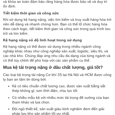
và khóa an toàn đảm bảo rằng hàng hóa được bảo vệ và duy trì
ổn định.
Tiết kiệm thời gian và công sức
Khi sử dụng kệ hạng nặng, việc tìm kiếm và truy xuất hàng hóa trở
nên dễ dàng và nhanh chóng hơn. Bạn có thể tổ chức hàng hóa
theo cách logic, tiết kiệm thời gian và công sức trong quá trình lưu
trữ và tìm kiếm.
Kệ hạng nặng có độ linh hoạt trong sử dụng
Kệ hạng nặng có thể được sử dụng trong nhiều ngành công
nghiệp khác nhau như công nghiệp sản xuất, logistic, siêu thị, và
các nhà kho. Chúng đáp ứng nhu cầu đa dạng của từng ngành và
có thể tùy chỉnh để phù hợp với các sản phẩm cụ thể.
Mua kệ tải trọng nặng ở đâu chất lượng, giá tốt?
Các loại kệ trọng tải nặng Cơ khí 3S tại Hà Nội và HCM được công
ty bạn an tâm tin dùng bởi:
Kệ có tiêu chuẩn chất lượng cao, được sản xuất bằng sắt
thép không gỉ, sơn tĩnh điện, chịu lực tốt.
Có nhiều mẫu kệ với nhiều mức tải trọng để xưởng của bạn
tham khảo và lựa chọn.
Đội ngũ thiết kế, sản xuất giàu kinh nghiệm đem đến giải
pháp lưu kho sản phẩm tối ưu nhất.