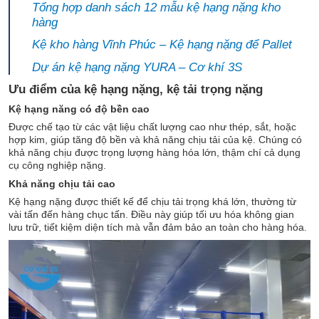
Tổng hợp danh sách 12 mẫu kệ hạng nặng kho
hàng
Kệ kho hàng Vĩnh Phúc – Kệ hạng nặng để Pallet
Dự án kệ hạng nặng YURA – Cơ khí 3S
Ưu điểm của kệ hạng nặng, kệ tải trọng nặng
Kệ hạng năng có độ bền cao
Được chế tạo từ các vật liệu chất lượng cao như thép, sắt, hoặc
hợp kim, giúp tăng độ bền và khả năng chịu tải của kệ. Chúng có
khả năng chịu được trọng lượng hàng hóa lớn, thậm chí cả dụng
cụ công nghiệp nặng.
Khả năng chịu tải cao
Kệ hạng nặng được thiết kế để chịu tải trọng khá lớn, thường từ
vài tấn đến hàng chục tấn. Điều này giúp tối ưu hóa không gian
lưu trữ, tiết kiệm diện tích mà vẫn đảm bảo an toàn cho hàng hóa.