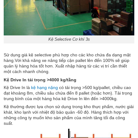
Kệ Selective Cơ khí 3s
Sử dụng giá kệ selective phù hợp cho các kho chứa đa dạng mặt
hàng.Với khả năng xe nâng tiếp cận pallet lên đến 100% sẽ giúp
quản lý hàng hóa tốt hơn. Xuất nhập hàng từ các vị trí cần thiết
một cách nhanh chóng.
Kệ Drive In tải trọng >4000 kg/tầng
Kệ Drive In là
kệ hạng nặng
có tải trọng >500 kg/pallet, chiều cao
đạt khoảng 8m, chiều sâu chứa đến 8 pallet (hoặc hơn). Tải trọng
trung bình của một hàng hóa kệ Drive In lên đến >4000kg.
Kệ thường được lựa chọn sử dụng trong kho thực phẩm, nước giải
khát, kho lạnh với nhiệt độ bảo quản -60 độ. Hàng thích hợp với
những công ty muốn kho sản phẩm của mình tăng tối đa công
suất.