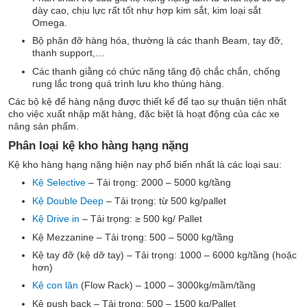
dày cao, chịu lực rất tốt như hợp kim sắt, kim loại sắt
Omega.
Bộ phận đỡ hàng hóa, thường là các thanh Beam, tay đỡ,
thanh support,…
Các thanh giằng có chức năng tăng độ chắc chắn, chống
rung lắc trong quá trình lưu kho thùng hàng.
Các bộ kệ để hàng nặng được thiết kế để tạo sự thuận tiện nhất
cho việc xuất nhập mặt hàng, đặc biệt là hoạt động của các xe
nâng sản phẩm.
Phân loại kệ kho hàng hạng nặng
Kệ kho hàng hạng nặng hiện nay phổ biến nhất là các loại sau:
Kệ Selective
– Tải trọng: 2000 – 5000 kg/tầng
Kệ Double Deep
– Tải trọng: từ 500 kg/pallet
Kệ Drive in
– Tải trọng: ≥ 500 kg/ Pallet
Kệ Mezzanine – Tải trọng: 500 – 5000 kg/tầng
Kệ tay đỡ (kệ dỡ tay) – Tải trọng: 1000 – 6000 kg/tầng (hoặc
hơn)
Kệ con lăn
(Flow Rack) – 1000 – 3000kg/mầm/tầng
Kệ push back – Tải trọng: 500 – 1500 kg/Pallet