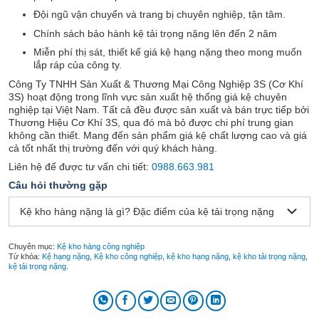
Đội ngũ vận chuyển và trang bị chuyên nghiệp, tận tâm.
Chính sách bảo hành kệ tải trọng nặng lên đến 2 năm
Miễn phí thị sát, thiết kế giá kệ hạng nặng theo mong muốn
lắp ráp của công ty.
Công Ty TNHH Sản Xuất & Thương Mại Công Nghiệp 3S (Cơ Khí
3S) hoạt động trong lĩnh vực sản xuất hệ thống giá kệ chuyên
nghiệp tại Việt Nam. Tất cả đều được sản xuất và bán trực tiếp bởi
Thương Hiệu Cơ Khí 3S, qua đó mà bỏ được chi phí trung gian
không cần thiết. Mang đến sản phẩm giá kệ chất lượng cao và giá
cả tốt nhất thị trường đến với quý khách hàng.
Liên hệ để được tư vấn chi tiết:
0988.663.981
Câu hỏi thường gặp
Kệ kho hàng nặng là gì? Đặc điểm của kệ tải trọng nặng
Chuyên mục:
Kệ kho hàng công nghiệp
Từ khóa:
Kệ hạng nặng
,
Kệ kho công nghiệp
,
kệ kho hạng nặng
,
kệ kho tải trọng nặng
,
kệ tải trọng nặng
.