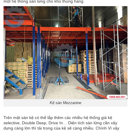
một hệ thống sàn lửng cho kho thùng hàng.
Kệ sàn Mezzanine
Trên mặt sàn kệ có thể lắp thêm các nhiều hệ thống giá kệ
selective, Double Deep, Drive In… Diện tích sàn lửng cần xây
dựng càng lớn thì tải trọng của kệ sẽ càng nhiều. Chính Vì vậy