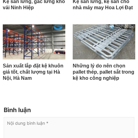
Kệ sàn lửng, gác lửng kho
Kệ sàn lửng, kệ sàn cho
vải Ninh Hiệp
nhà máy may Hoa Lợi Đạt
Sản xuất lắp đặt kệ khuôn
Những lý do nên chọn
giá tốt, chất lượng tại Hà
pallet thép, pallet sắt trong
Nội, Hà Nam
kệ kho công nghiệp
Bình luận