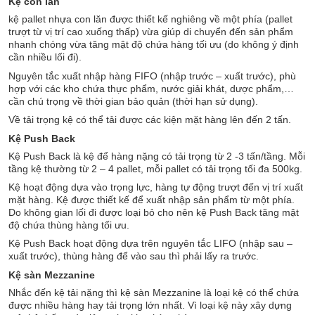
Kệ con lăn
kệ pallet nhựa con lăn được thiết kế nghiêng về một phía (pallet
trượt từ vị trí cao xuống thấp) vừa giúp di chuyển đến sản phẩm
nhanh chóng vừa tăng mật độ chứa hàng tối ưu (do không ý định
cần nhiều lối đi).
Nguyên tắc xuất nhập hàng FIFO (nhập trước – xuất trước), phù
hợp với các kho chứa thực phẩm, nước giải khát, dược phẩm,…
cần chú trọng về thời gian bảo quản (thời hạn sử dụng).
Về tải trọng kệ có thể tải được các kiện mặt hàng lên đến 2 tấn.
Kệ Push Back
Kệ Push Back là kệ để hàng nặng có tải trọng từ 2 -3 tấn/tầng. Mỗi
tầng kệ thường từ 2 – 4 pallet, mỗi pallet có tải trọng tối đa 500kg.
Kệ hoạt động dựa vào trọng lực, hàng tự động trượt đến vị trí xuất
mặt hàng. Kệ được thiết kế để xuất nhập sản phẩm từ một phía.
Do không gian lối đi được loại bỏ cho nên kệ Push Back tăng mật
độ chứa thùng hàng tối ưu.
Kệ Push Back hoạt động dựa trên nguyên tắc LIFO (nhập sau –
xuất trước), thùng hàng để vào sau thì phải lấy ra trước.
Kệ sàn Mezzanine
Nhắc đến kệ tải nặng thì kệ sàn Mezzanine là loại kệ có thể chứa
được nhiều hàng hay tải trọng lớn nhất. Vì loại kệ này xây dựng