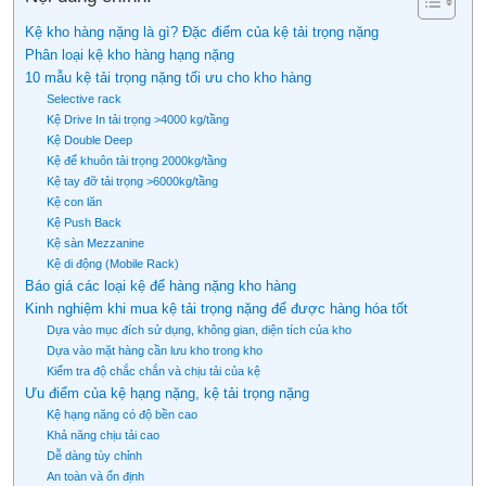
Kệ kho hàng nặng là gì? Đặc điểm của kệ tải trọng nặng
Phân loại kệ kho hàng hạng nặng
10 mẫu kệ tải trọng nặng tối ưu cho kho hàng
Selective rack
Kệ Drive In tải trọng >4000 kg/tầng
Kệ Double Deep
Kệ để khuôn tải trọng 2000kg/tầng
Kệ tay đỡ tải trọng >6000kg/tầng
Kệ con lăn
Kệ Push Back
Kệ sàn Mezzanine
Kệ di động (Mobile Rack)
Báo giá các loại kệ để hàng nặng kho hàng
Kinh nghiệm khi mua kệ tải trọng nặng để được hàng hóa tốt
Dựa vào mục đích sử dụng, không gian, diện tích của kho
Dựa vào mặt hàng cần lưu kho trong kho
Kiểm tra độ chắc chắn và chịu tải của kệ
Ưu điểm của kệ hạng nặng, kệ tải trọng nặng
Kệ hạng năng có độ bền cao
Khả năng chịu tải cao
Dễ dàng tùy chỉnh
An toàn và ổn định