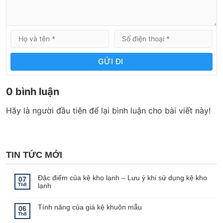
GỬI ĐI
0 bình luận
Hãy là người đầu tiên để lại bình luận cho bài viết này!
TIN TỨC MỚI
Đặc điểm của kệ kho lạnh – Lưu ý khi sử dụng kệ kho
07
Th8
lạnh
Không
có
bình
Tính năng của giá kệ khuôn mẫu
06
luận
Th8
ở
Không
Đặc
có