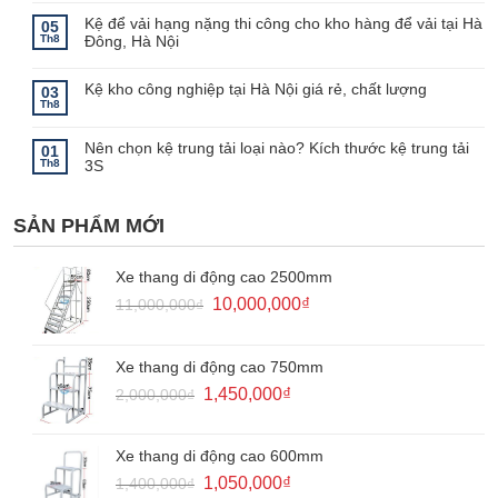
điểm
bình
Kệ để vải hạng nặng thi công cho kho hàng để vải tại Hà
của
luận
05
ở
kệ
Th8
Đông, Hà Nội
Tính
kho
năng
lạnh
Không
của
–
có
giá
Lưu
bình
Kệ kho công nghiệp tại Hà Nội giá rẻ, chất lượng
03
kệ
ý
luận
Th8
khuôn
khi
ở
Không
mẫu
sử
Kệ
có
dụng
để
bình
kệ
Nên chọn kệ trung tải loại nào? Kích thước kệ trung tải
vải
luận
01
kho
ở
hạng
Th8
3S
lạnh
Kệ
nặng
kho
thi
Không
công
công
có
nghiệp
cho
bình
tại
kho
SẢN PHẨM MỚI
luận
Hà
hàng
ở
Nội
để
Nên
giá
vải
chọn
rẻ,
tại
kệ
Xe thang di động cao 2500mm
chất
Hà
trung
lượng
Đông,
tải
Giá
Giá
10,000,000
₫
11,000,000
₫
Hà
loại
Nội
gốc
hiện
nào?
Kích
là:
tại
thước
kệ
11,000,000₫.
là:
Xe thang di động cao 750mm
trung
10,000,000₫.
tải
Giá
Giá
1,450,000
₫
2,000,000
₫
3S
gốc
hiện
là:
tại
2,000,000₫.
là:
Xe thang di động cao 600mm
1,450,000₫.
Giá
Giá
1,050,000
₫
1,400,000
₫