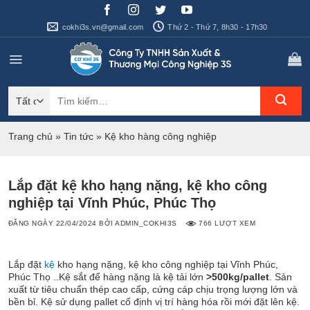
Bỏ
qua
cokhi3s.vn@gmail.com
Thứ 2 - Thứ 7, 8h30 - 17h30
nội
dung
Tìm
kiếm:
Trang chủ
»
Tin tức
»
Kệ kho hàng công nghiệp
Lắp đặt kệ kho hạng nặng, kệ kho công
nghiệp tại Vĩnh Phúc, Phúc Thọ
ĐĂNG NGÀY
22/04/2024
BỞI
ADMIN_COKHI3S
766 LƯỢT XEM
Lắp đặt
kệ
kho hạng nặng, kệ kho công nghiệp tại Vĩnh Phúc,
Phúc Thọ ..Kệ sắt để hàng nặng là kệ tải lớn
>500kg/pallet
. Sản
xuất từ tiêu chuẩn thép cao cấp, cứng cáp chịu trọng lượng lớn và
bền bỉ. Kệ sử dụng pallet cố định vị trí hàng hóa rồi mới đặt lên kệ.