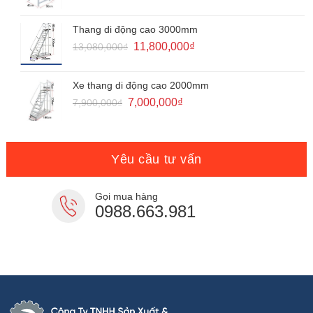
gốc
hiện
là:
tại
1,400,000₫.
là:
Thang di động cao 3000mm
1,050,000₫.
Giá
Giá
11,800,000
₫
13,080,000
₫
gốc
hiện
là:
tại
13,080,000₫.
là:
Xe thang di động cao 2000mm
11,800,000₫.
Giá
Giá
7,000,000
₫
7,900,000
₫
gốc
hiện
là:
tại
7,900,000₫.
là:
7,000,000₫.
Yêu cầu tư vấn
Gọi mua hàng
0988.663.981