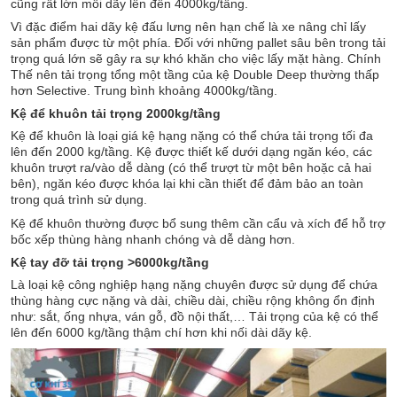
cũng rất lớn mỗi dãy lên đến 4000kg/tầng.
Vì đặc điểm hai dãy kệ đấu lưng nên hạn chế là xe nâng chỉ lấy
sản phẩm được từ một phía. Đối với những pallet sâu bên trong tải
trọng quá lớn sẽ gây ra sự khó khăn cho việc lấy mặt hàng. Chính
Thế nên tải trọng tổng một tầng của kệ Double Deep thường thấp
hơn Selective. Trung bình khoảng 4000kg/tầng.
Kệ để khuôn tải trọng 2000kg/tầng
Kệ để khuôn là loại giá kệ hạng nặng có thể chứa tải trọng tối đa
lên đến 2000 kg/tầng. Kệ được thiết kế dưới dạng ngăn kéo, các
khuôn trượt ra/vào dễ dàng (có thể trượt từ một bên hoặc cả hai
bên), ngăn kéo được khóa lại khi cần thiết để đảm bảo an toàn
trong quá trình sử dụng.
Kệ để khuôn thường được bổ sung thêm cần cẩu và xích để hỗ trợ
bốc xếp thùng hàng nhanh chóng và dễ dàng hơn.
Kệ tay đỡ tải trọng >6000kg/tầng
Là loại kệ công nghiệp hạng nặng chuyên được sử dụng để chứa
thùng hàng cực nặng và dài, chiều dài, chiều rộng không ổn định
như: sắt, ống nhựa, ván gỗ, đồ nội thất,… Tải trọng của kệ có thể
lên đến 6000 kg/tầng thậm chí hơn khi nối dài dãy kệ.