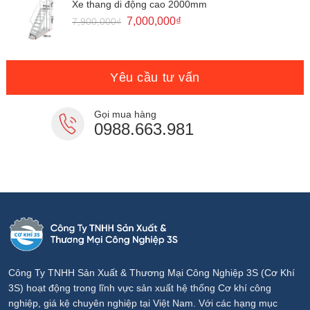
13,080,000₫.
là:
Xe thang di động cao 2000mm
11,800,000₫.
Giá
Giá
7,000,000
₫
7,900,000
₫
gốc
hiện
là:
tại
7,900,000₫.
là:
7,000,000₫.
Yêu cầu tư vấn
Gọi mua hàng
0988.663.981
Công Ty TNHH Sản Xuất & Thương Mại Công Nghiệp 3S (Cơ Khí
3S) hoạt động trong lĩnh vực sản xuất hệ thống Cơ khí công
nghiệp, giá kệ chuyên nghiệp tại Việt Nam. Với các hạng mục