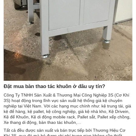
Đặt mua bàn thao tác khuôn ở đâu uy tín?
Công Ty TNHH Sản Xuất & Thương Mại Công Nghiệp 3S (Cơ Khí
3S) hoạt động trong lĩnh vực sản xuất hệ thống giá kệ chuyên
nghiệp tại Việt Nam. Với các hạng mục chính như: kệ trung tải, giá
kệ để hàng, kệ pallet, kệ công nghiệp, giá kệ nhà kho, Kệ Drivein,
Kệ để Khuôn, Kệ di động mobile rack, Pallet sắt, Pallet xếp chồng,
Xe thang di động, bàn thao tác khuôn,…
Tất cả đều được sản xuất và bán trực tiếp bởi Thương Hiệu Cơ
Khí 3S, qua đó mà bỏ được chi phí trung gian không cần thiết.