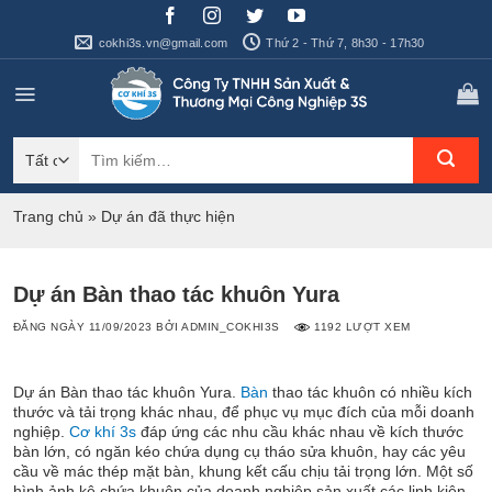
Bỏ
qua
cokhi3s.vn@gmail.com
Thứ 2 - Thứ 7, 8h30 - 17h30
nội
dung
Tìm
kiếm:
Trang chủ
»
Dự án đã thực hiện
Dự án Bàn thao tác khuôn Yura
ĐĂNG NGÀY
11/09/2023
BỞI
ADMIN_COKHI3S
1192 LƯỢT XEM
Dự án Bàn thao tác khuôn Yura.
Bàn
thao tác khuôn có nhiều kích
thước và tải trọng khác nhau, để phục vụ mục đích của mỗi doanh
nghiệp.
Cơ khí 3s
đáp ứng các nhu cầu khác nhau về kích thước
bàn lớn, có ngăn kéo chứa dụng cụ tháo sửa khuôn, hay các yêu
cầu về mác thép mặt bàn, khung kết cấu chịu tải trọng lớn. Một số
hình ảnh kệ chứa khuôn của doanh nghiệp sản xuất các linh kiện