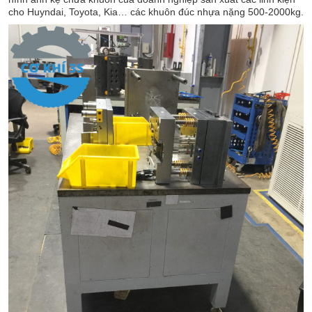
cho Huyndai, Toyota, Kia… các khuôn đúc nhựa nặng 500-2000kg.