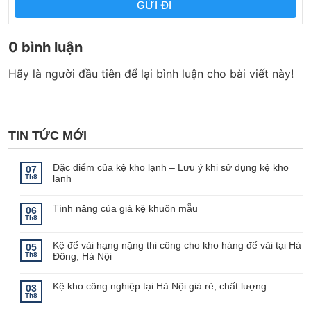
GỬI ĐI
0 bình luận
Hãy là người đầu tiên để lại bình luận cho bài viết này!
TIN TỨC MỚI
Đặc điểm của kệ kho lạnh – Lưu ý khi sử dụng kệ kho
07
Th8
lạnh
Không
có
bình
Tính năng của giá kệ khuôn mẫu
06
luận
Th8
ở
Không
Đặc
có
điểm
bình
Kệ để vải hạng nặng thi công cho kho hàng để vải tại Hà
của
luận
05
ở
kệ
Th8
Đông, Hà Nội
Tính
kho
năng
lạnh
Không
của
–
có
giá
Lưu
bình
Kệ kho công nghiệp tại Hà Nội giá rẻ, chất lượng
03
kệ
ý
luận
Th8
khuôn
khi
ở
Không
mẫu
sử
Kệ
có