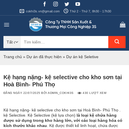
Bỏ
qua
cokhi3s.vn@gmail.com
Thứ 2 - Thứ 7, 8h30 - 17h30
nội
dung
Tìm
kiếm:
Trang chủ
»
Dự án đã thực hiện
»
Dự án kệ Seletive
Kệ hạng nặng- kệ selective cho kho sơn tại
Hoà Bình- Phú Thọ
ĐĂNG NGÀY
22/07/2025
BỞI
ADMIN_COKHI3S
430 LƯỢT XEM
Kệ hạng nặng- kệ selective cho kho sơn tại Hoà Bình- Phú Thọ .
kệ Selective. Kệ Selective (kệ lựa chọn)
là loại kệ chứa hàng
được sử dụng trong kho hàng lớn, với các loại hàng hóa có
kích thước khác nhau
. Kệ được thiết kế linh hoạt, chứa được