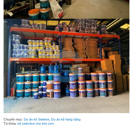
Chuyên mục:
Dự án kệ Seletive
,
Dự án kệ hạng nặng
Từ khóa:
kệ selective cho kho sơn
.