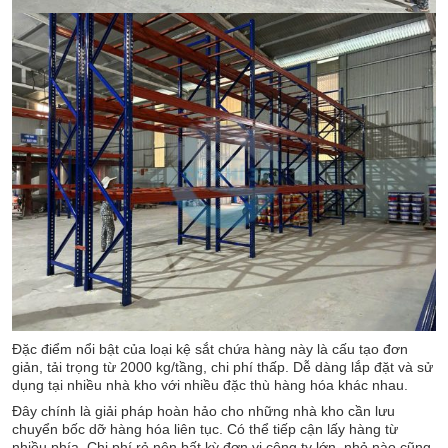
Đặc điểm nổi bật của loại kệ sắt chứa hàng này là cấu tạo đơn
giản, tải trọng từ 2000 kg/tầng, chi phí thấp. Dễ dàng lắp đặt và sử
dụng tại nhiều nhà kho với nhiều đặc thù hàng hóa khác nhau.
Đây chính là giải pháp hoàn hảo cho những nhà kho cần lưu
chuyển bốc dỡ hàng hóa liên tục. Có thể tiếp cận lấy hàng từ
nhiều phía. Chi phí rẻ nên bất kỳ đơn vị công ty lớn, nhỏ nào cũng