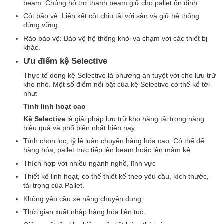
beam. Chúng hỗ trợ thanh beam giữ cho pallet ổn định.
Cột bảo vệ: Liên kết cột chịu tải với sàn và giữ hệ thống
đứng vững.
Rào bảo vệ: Bảo vệ hệ thống khỏi va chạm với các thiết bị
khác.
Ưu điểm kệ Selective
Thực tế dòng kệ Selective là phương án tuyệt vời cho lưu trữ
kho nhỏ. Một số điểm nổi bật của kệ Selective có thể kể tới
như:
Tinh linh hoạt cao
Kệ Selective
là giải pháp lưu trữ kho hàng tải trọng nặng
hiệu quả và phổ biến nhất hiện nay.
Tính chọn lọc, tỷ lệ luân chuyển hàng hóa cao. Có thể để
hàng hóa, pallet trực tiếp lên beam hoặc lên mâm kệ.
Thích hợp với nhiều ngành nghề, lĩnh vực
Thiết kế linh hoạt, có thể thiết kế theo yêu cầu, kích thước,
tải trọng của Pallet.
Không yêu cầu xe nâng chuyên dụng.
Thời gian xuất nhập hàng hóa liên tục.