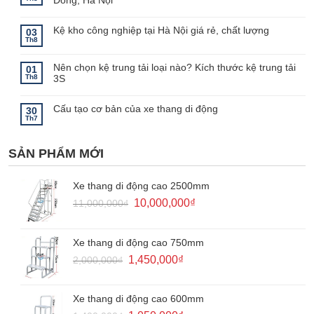
Tính
năng
Không
của
có
giá
bình
Kệ kho công nghiệp tại Hà Nội giá rẻ, chất lượng
03
kệ
luận
Th8
khuôn
ở
Không
mẫu
Kệ
có
để
bình
Nên chọn kệ trung tải loại nào? Kích thước kệ trung tải
vải
luận
01
ở
hạng
Th8
3S
Kệ
nặng
kho
thi
Không
công
công
có
nghiệp
cho
bình
Cấu tạo cơ bản của xe thang di động
30
tại
kho
luận
Th7
Hà
hàng
ở
Không
Nội
để
Nên
có
giá
vải
chọn
bình
rẻ,
tại
kệ
luận
SẢN PHẨM MỚI
chất
Hà
ở
trung
lượng
Đông,
Cấu
tải
Hà
tạo
loại
Nội
cơ
nào?
bản
Kích
Xe thang di động cao 2500mm
của
thước
xe
kệ
Giá
Giá
10,000,000
₫
11,000,000
₫
thang
trung
gốc
hiện
di
tải
động
3S
là:
tại
11,000,000₫.
là:
Xe thang di động cao 750mm
10,000,000₫.
Giá
Giá
1,450,000
₫
2,000,000
₫
gốc
hiện
là:
tại
2,000,000₫.
là:
Xe thang di động cao 600mm
1,450,000₫.