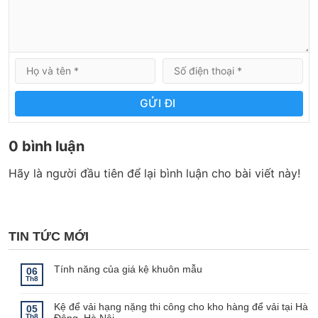
GỬI ĐI
0 bình luận
Hãy là người đầu tiên để lại bình luận cho bài viết này!
TIN TỨC MỚI
Tính năng của giá kệ khuôn mẫu
06
Th8
Không
có
bình
Kệ để vải hạng nặng thi công cho kho hàng để vải tại Hà
luận
05
ở
Th8
Đông, Hà Nội