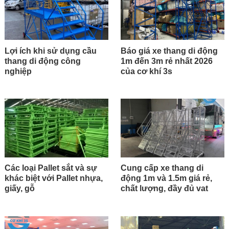
Lợi ích khi sử dụng cầu
Báo giá xe thang di động
thang di động công
1m đến 3m rẻ nhất 2026
nghiệp
của cơ khí 3s
Các loại Pallet sắt và sự
Cung cấp xe thang di
khác biệt với Pallet nhựa,
động 1m và 1.5m giá rẻ,
giấy, gỗ
chất lượng, đầy đủ vat