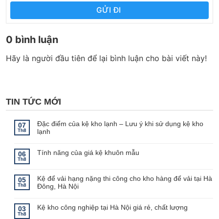
GỬI ĐI
0 bình luận
Hãy là người đầu tiên để lại bình luận cho bài viết này!
TIN TỨC MỚI
Đặc điểm của kệ kho lạnh – Lưu ý khi sử dụng kệ kho
07
Th8
lạnh
Không
có
bình
Tính năng của giá kệ khuôn mẫu
06
luận
Th8
ở
Không
Đặc
có
điểm
bình
Kệ để vải hạng nặng thi công cho kho hàng để vải tại Hà
của
luận
05
ở
kệ
Th8
Đông, Hà Nội
Tính
kho
năng
lạnh
Không
của
–
có
giá
Lưu
bình
Kệ kho công nghiệp tại Hà Nội giá rẻ, chất lượng
03
kệ
ý
luận
Th8
khuôn
khi
ở
Không