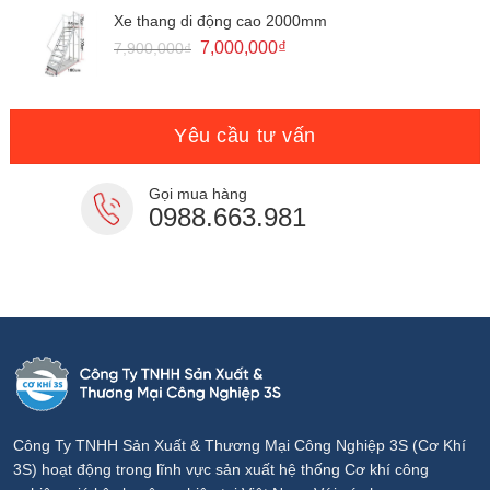
13,080,000₫.
là:
Xe thang di động cao 2000mm
11,800,000₫.
Giá
Giá
7,000,000
₫
7,900,000
₫
gốc
hiện
là:
tại
7,900,000₫.
là:
7,000,000₫.
Yêu cầu tư vấn
Gọi mua hàng
0988.663.981
Công Ty TNHH Sản Xuất & Thương Mại Công Nghiệp 3S (Cơ Khí
3S) hoạt động trong lĩnh vực sản xuất hệ thống Cơ khí công