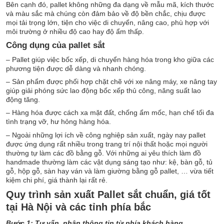
Bên cạnh đó, pallet không những đa dạng về mẫu mã, kích thước
và màu sắc mà chúng còn đảm bảo về độ bền chắc, chịu được
mọi tải trọng lớn, tiện cho việc di chuyển, nâng cao, phù hợp với
môi trường ở nhiều độ cao hay độ ẩm thấp.
Công dụng của pallet sắt
– Pallet giúp việc bốc xếp, di chuyển hàng hóa trong kho giữa các
phương tiện được dễ dàng và nhanh chóng.
– Sản phẩm được phối hợp chặt chẽ với xe nâng máy, xe nâng tay
giúp giải phóng sức lao động bốc xếp thủ công, năng suất lao
động tăng.
– Hàng hóa được cách xa mặt đất, chống ẩm mốc, hạn chế tối đa
tình trạng vỡ, hư hỏng hàng hóa.
– Ngoài những lợi ích về công nghiệp sản xuất, ngày nay pallet
được ứng dụng rất nhiều trong trang trí nội thất hoặc mọi người
thường tự làm các đồ bằng gỗ. Với những ai yêu thích làm đồ
handmade thường làm các vật dụng sáng tạo như: kệ, bàn gỗ, tủ
gỗ, hộp gỗ, sàn hay ván và làm giường bằng gỗ pallet, … vừa tiết
kiệm chi phí, giá thành lại rất rẻ.
Quy trình sản xuất Pallet sắt chuẩn, giá tốt
tại Hà Nội và các tỉnh phía bắc
Bước 1: Tư vấn, nhận thông tin từ phía khách hàng