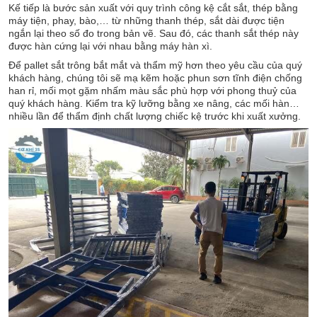
Kế tiếp là bước sản xuất với quy trình công kệ cắt sắt, thép bằng
máy tiện, phay, bào,… từ những thanh thép, sắt dài được tiện
ngắn lại theo số đo trong bản vẽ. Sau đó, các thanh sắt thép này
được hàn cứng lại với nhau bằng máy hàn xì.
Để pallet sắt trông bắt mắt và thẩm mỹ hơn theo yêu cầu của quý
khách hàng, chúng tôi sẽ mạ kẽm hoặc phun sơn tĩnh điện chống
han rỉ, mối mọt gặm nhấm màu sắc phù hợp với phong thuỷ của
quý khách hàng. Kiểm tra kỹ lưỡng bằng xe nâng, các mối hàn…
nhiều lần để thẩm định chất lượng chiếc kệ trước khi xuất xưởng.