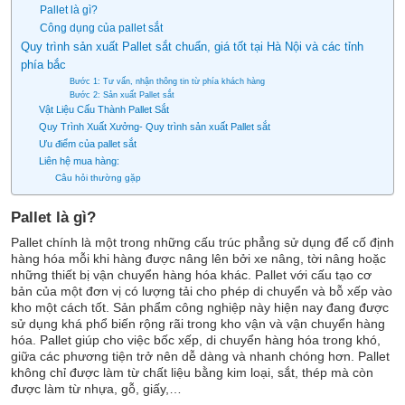
Pallet là gì?
Công dụng của pallet sắt
Quy trình sản xuất Pallet sắt chuẩn, giá tốt tại Hà Nội và các tỉnh
phía bắc
Bước 1: Tư vấn, nhận thông tin từ phía khách hàng
Bước 2: Sản xuất Pallet sắt
Vật Liệu Cấu Thành Pallet Sắt
Quy Trình Xuất Xưởng- Quy trình sản xuất Pallet sắt
Ưu điểm của pallet sắt
Liên hệ mua hàng:
Câu hỏi thường gặp
Pallet là gì?
Pallet chính là một trong những cấu trúc phẳng sử dụng để cố định
hàng hóa mỗi khi hàng được nâng lên bởi xe nâng, tời nâng hoặc
những thiết bị vận chuyển hàng hóa khác. Pallet với cấu tạo cơ
bản của một đơn vị có lượng tải cho phép di chuyển và bỗ xếp vào
kho một cách tốt. Sản phẩm công nghiệp này hiện nay đang được
sử dụng khá phổ biến rộng rãi trong kho vận và vận chuyển hàng
hóa. Pallet giúp cho việc bốc xếp, di chuyển hàng hóa trong khó,
giữa các phương tiện trở nên dễ dàng và nhanh chóng hơn. Pallet
không chỉ được làm từ chất liệu bằng kim loại, sắt, thép mà còn
được làm từ nhựa, gỗ, giấy,…