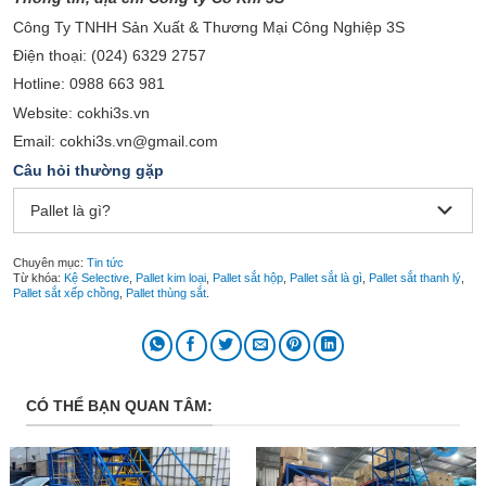
Công Ty TNHH Sản Xuất & Thương Mại Công Nghiệp 3S
Điện thoại: (024) 6329 2757
Hotline: 0988 663 981
Website: cokhi3s.vn
Email: cokhi3s.vn@gmail.com
Câu hỏi thường gặp
Pallet là gì?
Chuyên mục:
Tin tức
Từ khóa:
Kệ Selective
,
Pallet kim loại
,
Pallet sắt hộp
,
Pallet sắt là gì
,
Pallet sắt thanh lý
,
Pallet sắt xếp chồng
,
Pallet thùng sắt
.
CÓ THỂ BẠN QUAN TÂM: