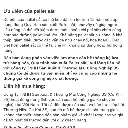
Ưu điểm của pallet sắt
Độ bền của pallet sắt có thể kéo dài lên tới trên 15 năm nếu áp
dụng đúng Quy trình sản xuất Pallet sắt, như vậy nó giúp người
tiêu dùng có thể tiết kiệm được một khoản chi phí sữa chữa cũng
như bảo dưỡng pallet khá lớn. Khả năng pallet sắt hư hỏng là khá
thấp, giảm thiểu được các vấn đề như cháy nổ, hỏa hoạn… Đặc
biệt hơn pallet sắt có thể tái chế khi không sử dụng hoặc hư hỏng
nặng.
Nếu bạn đang phân vân việc lựa chọn các hệ thống kệ lưu
trữ hàng hóa, Quy trình sản xuất Pallet sắt, vui lòng liên hệ
với công ty TNHH Sản Xuất & Thương Mại Công Nghiệp 3S
chúng tôi để được tư vấn miễn phí và cung cấp những hệ
thống giá kệ công nghiệp chất lượng.
Liên hệ mua hàng:
Công Ty TNHH Sản Xuất & Thương Mại Công Nghiệp 3S (Cơ Khí
3S) hoạt động trong lĩnh vực sản xuất hệ thống giá kệ chuyên
nghiệp tại Việt Nam. Tất cả đều được sản xuất và bán trực tiếp bởi
Thương Hiệu Cơ Khí 3S, qua đó mà bỏ được chi phí trung gian
không cần thiết. Mang đến sản phẩm giá kệ chất lượng cao và giá
cả tốt nhất thị trường đến với quý khách hàng.
Thông tin, địa chỉ Công ty Cơ Khí 3S