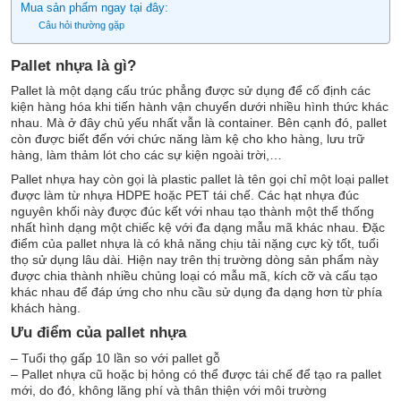
Mua sản phẩm ngay tại đây:
Câu hỏi thường gặp
Pallet nhựa là gì?
Pallet là một dạng cấu trúc phẳng được sử dụng để cố định các
kiện hàng hóa khi tiến hành vận chuyển dưới nhiều hình thức khác
nhau. Mà ở đây chủ yếu nhất vẫn là container. Bên cạnh đó, pallet
còn được biết đến với chức năng làm kệ cho kho hàng, lưu trữ
hàng, làm thảm lót cho các sự kiện ngoài trời,…
Pallet nhựa hay còn gọi là plastic pallet là tên gọi chỉ một loại pallet
được làm từ nhựa HDPE hoặc PET tái chế. Các hạt nhựa đúc
nguyên khối này được đúc kết với nhau tạo thành một thể thống
nhất hình dạng một chiếc kệ với đa dạng mẫu mã khác nhau. Đặc
điểm của pallet nhựa là có khả năng chịu tải nặng cực kỳ tốt, tuổi
thọ sử dụng lâu dài. Hiện nay trên thị trường dòng sản phẩm này
được chia thành nhiều chủng loại có mẫu mã, kích cỡ và cấu tạo
khác nhau để đáp ứng cho nhu cầu sử dụng đa dạng hơn từ phía
khách hàng.
Ưu điểm của pallet nhựa
– Tuổi thọ gấp 10 lần so với pallet gỗ
– Pallet nhựa cũ hoặc bị hỏng có thể được tái chế để tạo ra pallet
mới, do đó, không lãng phí và thân thiện với môi trường