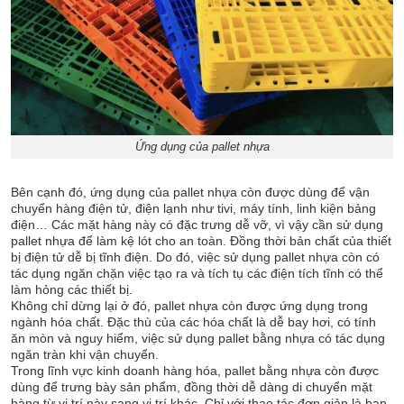
Ứng dụng của pallet nhựa
Bên cạnh đó, ứng dụng của pallet nhựa còn được dùng để vận
chuyển hàng điện tử, điện lạnh như tivi, máy tính, linh kiện bảng
điện… Các mặt hàng này có đặc trưng dễ vỡ, vì vậy cần sử dụng
pallet nhựa để làm kệ lót cho an toàn. Đồng thời bản chất của thiết
bị điện tử dễ bị tĩnh điện. Do đó, việc sử dụng pallet nhựa còn có
tác dụng ngăn chặn việc tạo ra và tích tụ các điện tích tĩnh có thể
làm hỏng các thiết bị.
Không chỉ dừng lại ở đó, pallet nhựa còn được ứng dụng trong
ngành hóa chất. Đặc thù của các hóa chất là dễ bay hơi, có tính
ăn mòn và nguy hiểm, việc sử dụng pallet bằng nhựa có tác dụng
ngăn tràn khi vận chuyển.
Trong lĩnh vực kinh doanh hàng hóa, pallet bằng nhựa còn được
dùng để trưng bày sản phẩm, đồng thời dễ dàng di chuyển mặt
hàng từ vị trí này sang vị trí khác. Chỉ với thao tác đơn giản là bạn