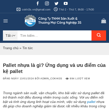
Bỏ
qua
cokhi3s.vn@gmail.com
Thứ 2 - Thứ 7, 8h30 - 17h30
nội
dung
Tìm
kiếm:
Trang chủ
»
Tin tức
Pallet nhựa là gì? Ứng dụng và ưu điểm của
kệ pallet
ĐĂNG NGÀY
13/01/2024
BỞI
ADMIN_COKHI3S
894 LƯỢT XEM
Trong ngành sản xuất, vận chuyển, kho bãi việc sử dụng pallet đã
trở thành một điều đương nhiên trong cuộc sống. Với ưu điểm nổi
bật và tính ứng dụng linh hoạt của mình, việc sử dụng
pallet
nhựa
đã giúp cho doanh nghiệp giảm tải được rất nhiều khâu trong công