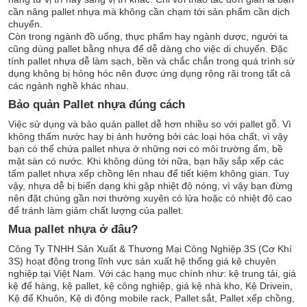
cần nâng pallet nhựa mà không cần chạm tới sản phẩm cần dịch
chuyển.
Còn trong ngành đồ uống, thực phẩm hay ngành dược, người ta
cũng dùng pallet bằng nhựa để dễ dàng cho việc di chuyển. Đặc
tính pallet nhựa dễ làm sạch, bền và chắc chắn trong quá trình sử
dụng không bị hỏng hóc nên được ứng dụng rộng rãi trong tất cả
các ngành nghề khác nhau.
Bảo quản Pallet nhựa đúng cách
Việc sử dụng và bảo quản pallet dễ hơn nhiều so với pallet gỗ. Vì
không thấm nước hay bị ảnh hưởng bởi các loại hóa chất, vì vậy
bạn có thể chứa pallet nhựa ở những nơi có môi trường ẩm, bề
mặt sàn có nước. Khi không dùng tới nữa, bạn hãy sắp xếp các
tấm pallet nhựa xếp chồng lên nhau để tiết kiệm không gian. Tuy
vậy, nhựa dễ bị biến dạng khi gặp nhiệt độ nóng, vì vậy bạn đừng
nên đặt chúng gần nơi thường xuyên có lửa hoặc có nhiệt độ cao
để tránh làm giảm chất lượng của pallet.
Mua pallet nhựa ở đâu?
Công Ty TNHH Sản Xuất & Thương Mại Công Nghiệp 3S (Cơ Khí
3S) hoạt động trong lĩnh vực sản xuất hệ thống giá kệ chuyên
nghiệp tại Việt Nam. Với các hạng mục chính như: kệ trung tải, giá
kệ để hàng, kệ pallet, kệ công nghiệp, giá kệ nhà kho, Kệ Drivein,
Kệ để Khuôn, Kệ di động mobile rack, Pallet sắt, Pallet xếp chồng,