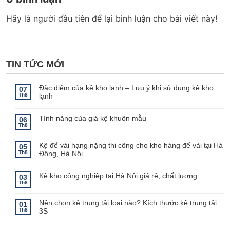
Hãy là người đầu tiên để lại bình luận cho bài viết này!
TIN TỨC MỚI
Đặc điểm của kệ kho lạnh – Lưu ý khi sử dụng kệ kho
07
Th8
lạnh
Không
có
bình
Tính năng của giá kệ khuôn mẫu
06
luận
Th8
ở
Không
Đặc
có
điểm
bình
Kệ để vải hạng nặng thi công cho kho hàng để vải tại Hà
của
luận
05
ở
kệ
Th8
Đông, Hà Nội
Tính
kho
năng
lạnh
Không
của
–
có
giá
Lưu
bình
Kệ kho công nghiệp tại Hà Nội giá rẻ, chất lượng
03
kệ
ý
luận
Th8
khuôn
khi
ở
Không
mẫu
sử
Kệ
có
dụng
để
bình
kệ
Nên chọn kệ trung tải loại nào? Kích thước kệ trung tải
vải
luận
01
kho
ở
hạng
Th8
3S
lạnh
Kệ
nặng
kho
thi
Không
công
công
có
nghiệp