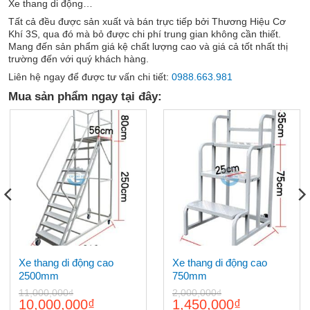
Xe thang di động…
Tất cả đều được sản xuất và bán trực tiếp bởi Thương Hiệu Cơ
Khí 3S, qua đó mà bỏ được chi phí trung gian không cần thiết.
Mang đến sản phẩm giá kệ chất lượng cao và giá cả tốt nhất thị
trường đến với quý khách hàng.
Liên hệ ngay để được tư vấn chi tiết:
0988.663.981
Mua sản phẩm ngay tại đây:
Xe thang di động cao
Xe thang di động cao
2500mm
750mm
11,000,000
₫
2,000,000
₫
Giá
Giá
Giá
Giá
10,000,000
₫
1,450,000
₫
gốc
hiện
gốc
hiện