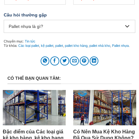
là:
tại
là:
tại
11,000,000₫.
là:
2,000,000₫.
là:
10,000,000₫.
1,450,000₫.
Câu hỏi thường gặp
Pallet nhựa là gì?
Chuyên mục:
Tin tức
Từ khóa:
Các loại pallet
,
kệ pallet
,
pallet
,
pallet kho hàng
,
pallet nhà kho
,
Pallet nhựa
.
CÓ THỂ BẠN QUAN TÂM:
Đặc điểm của Các loại giá
Có Nên Mua Kệ Kho Hàng
kệ kho hàng, kệ kho hạng
Đã Qua Sử Dụng Không?