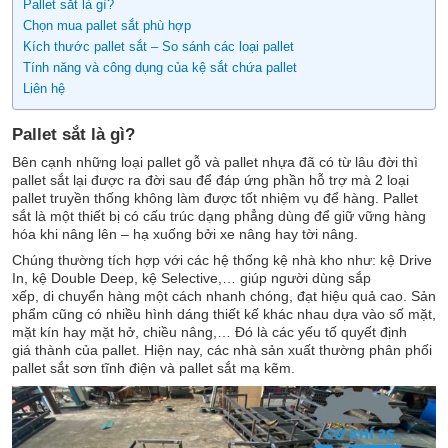
Pallet sắt là gì?
Chọn mua pallet sắt phù hợp
Kích thước pallet sắt – So sánh các loại pallet
Tính năng và công dụng của kệ sắt chứa pallet
Liên hệ
Pallet sắt là gì?
Bên cạnh những loại pallet gỗ và pallet nhựa đã có từ lâu đời thì
pallet sắt lại được ra đời sau để đáp ứng phần hỗ trợ mà 2 loại
pallet truyền thống không làm được tốt nhiệm vụ để hàng. Pallet
sắt là một thiết bị có cấu trúc dạng phẳng dùng để giữ vững hàng
hóa khi nâng lên – hạ xuống bởi xe nâng hay tời nâng.
Chúng thường tích hợp với các hệ thống kệ nhà kho như: kệ Drive
In, kệ Double Deep, kệ Selective,… giúp người dùng sắp
xếp, di chuyển hàng một cách nhanh chóng, đạt hiệu quả cao. Sản
phẩm cũng có nhiều hình dáng thiết kế khác nhau dựa vào số mặt,
mặt kín hay mặt hở, chiều nâng,… Đó là các yếu tố quyết định
giá thành của pallet. Hiện nay, các nhà sản xuất thường phân phối
pallet sắt sơn tĩnh điện và pallet sắt mạ kẽm.