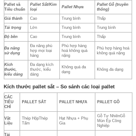
Pallet và
Pallet Sắt/Kim
Pallet Gỗ (truyền
Pallet Nhựa
Tiêu chuẩn
loại
thống)
Giá thành
Cao
Trung bình
Thấp
Tải trọng
Lớn
Trung bình
Trung bình
Độ bền
Cao
Trung bình
Thấp
Đa năng phù
Phù hợp hàng
Đa năng
Phù hợp hàng hoá
hợp mọi loại
hoá không quá
sử dụng
không quá nặng
hàng
nặng
Kích
Đa dạng kích
Không quá đa
thước,
thước, kiểu
Không đa dạng
dạng
kiểu dáng
dáng
Kích thước pallet sắt – So sánh các loại pallet
CÁC
TIÊU
PALLET SẮT
PALLET NHỰA
PALLET GỖ
CHÍ
Gỗ Tự NhiênGỗ
Vật
Thép HộpThép
Hạt Nhựa + Phụ
Mùn Ép Công
Liệu
Tấm
Gia
Nghiệp
Tải