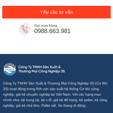
là:
tại
7,900,000₫.
là:
7,000,000₫.
Yêu cầu tư vấn
Gọi mua hàng
0988.663.981
Công Ty TNHH Sản Xuất & Thương Mại Công Nghiệp 3S (Cơ Khí
3S) hoạt động trong lĩnh vực sản xuất hệ thống Cơ khí công
nghiệp, giá kệ chuyên nghiệp tại Việt Nam. Với các hạng mục
chính như: kệ trung tải, kệ v lỗ, giá kệ để hàng, kệ pallet, kệ công
nghiệp, giá kệ nhà kho, Pallet sắt, Xe thang di động...