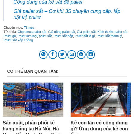
Công dụng của kệ sắt để pallet
Giá pallet sắt – Cơ khí 3S chuyên cung cấp, lắp
đặt kệ pallet
Chuyên mục:
Tin tức
Từ khóa:
Chọn mua pallet sắt
,
Giá công pallet sắt
,
Giá pallet sắt
,
Kích thước pallet sắt
,
Pallet gỗ
,
Pallet kim loại
,
pallet sắt
,
Pallet sắt hộp
,
Pallet sắt là gì
,
Pallet sắt thanh lý
,
Pallet sắt xếp chồng
.
CÓ THỂ BẠN QUAN TÂM:
Sản xuất, phân phối kệ
Kệ con lăn có công dụng
hạng nặng tại Hà Nội, Hà
gì? Ứng dụng của kệ con