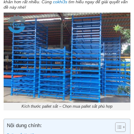
khăn hơn rất nhiều. Cùng
cokhi3s
tìm hiểu ngay để giải quyết vấn
đề này nhé!
Kích thước pallet sắt – Chọn mua pallet sắt phù hợp
Nội dung chính: