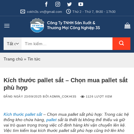
Bỏ
qua
cokhi3s.vn@gmail.com
Thứ 2 - Thứ 7, 8h30 - 17h30
nội
dung
Tìm
kiếm:
Trang chủ
»
Tin tức
Kích thước pallet sắt – Chọn mua pallet sắt
phù hợp
ĐĂNG NGÀY
23/09/2025
BỞI
ADMIN_COKHI3S
1126 LƯỢT XEM
Kích thước pallet sắt
– Chọn mua pallet sắt phù hợp: Trong các hệ
thống kho chứa hàng,
pallet
sắt là thiết bị không thể thiếu và giữ
vai trò quan trọng trong việc cố định hàng khi vận chuyển lên kệ.
Việc tìm kiếm loại kích thước pallet sắt phù hợp cũng trở lên khó