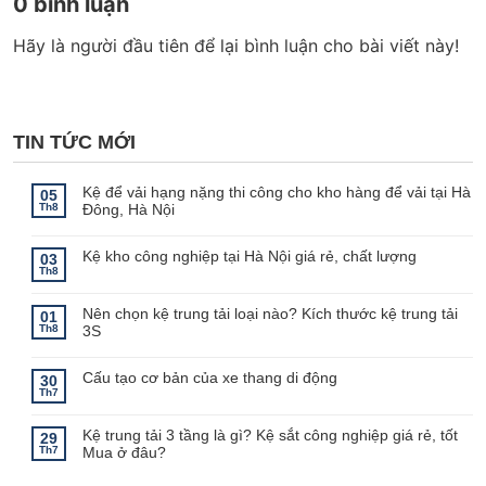
0 bình luận
Hãy là người đầu tiên để lại bình luận cho bài viết này!
TIN TỨC MỚI
Kệ để vải hạng nặng thi công cho kho hàng để vải tại Hà
05
Th8
Đông, Hà Nội
Không
có
bình
Kệ kho công nghiệp tại Hà Nội giá rẻ, chất lượng
03
luận
Th8
ở
Không
Kệ
có
để
bình
Nên chọn kệ trung tải loại nào? Kích thước kệ trung tải
vải
luận
01
ở
hạng
Th8
3S
Kệ
nặng
kho
thi
Không
công
công
có
nghiệp
cho
bình
Cấu tạo cơ bản của xe thang di động
30
tại
kho
luận
Th7
Hà
hàng
ở
Không
Nội
để
Nên
có
giá
vải
chọn
bình
rẻ,
tại
Kệ trung tải 3 tầng là gì? Kệ sắt công nghiệp giá rẻ, tốt
kệ
luận
29
chất
Hà
ở
trung
Th7
Mua ở đâu?
lượng
Đông,
Cấu
tải
Hà
tạo
loại
Không
Nội
cơ
nào?
có