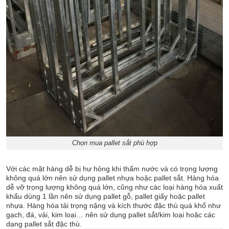
Chọn mua pallet sắt phù hợp
Với các mặt hàng dễ bị hư hỏng khi thấm nước và có trọng lượng
không quá lớn nên sử dụng pallet nhựa hoặc pallet sắt. Hàng hóa
dễ vỡ trọng lượng không quá lớn, cũng như các loại hàng hóa xuất
khẩu dùng 1 lần nên sử dụng pallet gỗ, pallet giấy hoặc pallet
nhựa. Hàng hóa tải trọng nặng và kích thước đặc thù quá khổ như
gạch, đá, vải, kim loại… nên sử dụng pallet sắt/kim loại hoặc các
dạng pallet sắt đặc thù.