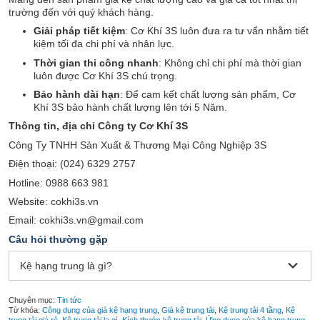
trường đến với quý khách hàng.
Giải pháp tiết kiệm
: Cơ Khí 3S luôn đưa ra tư vấn nhằm tiết
kiệm tối đa chi phí và nhân lực.
Thời gian thi công nhanh
: Không chỉ chi phí mà thời gian
luôn được Cơ Khí 3S chú trọng.
Bảo hành dài hạn
: Để cam kết chất lượng sản phẩm, Cơ
Khí 3S bảo hành chất lượng lên tới 5 Năm.
Thông tin, địa chỉ Công ty Cơ Khí 3S
Công Ty TNHH Sản Xuất & Thương Mại Công Nghiệp 3S
Điện thoại: (024) 6329 2757
Hotline: 0988 663 981
Website: cokhi3s.vn
Email: cokhi3s.vn@gmail.com
Câu hỏi thường gặp
Kệ hạng trung là gì?
Chuyên mục:
Tin tức
Từ khóa:
Công dụng của giá kệ hạng trung
,
Giá kệ trung tải
,
Kệ trung tải 4 tầng
,
Kệ