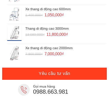
là:
tại
2,000,000₫.
là:
Xe thang di động cao 600mm
1,450,000₫.
Giá
Giá
1,050,000
₫
1,400,000
₫
gốc
hiện
là:
tại
1,400,000₫.
là:
Thang di động cao 3000mm
1,050,000₫.
Giá
Giá
11,800,000
₫
13,080,000
₫
gốc
hiện
là:
tại
13,080,000₫.
là:
Xe thang di động cao 2000mm
11,800,000₫.
Giá
Giá
7,000,000
₫
7,900,000
₫
gốc
hiện
là:
tại
7,900,000₫.
là:
7,000,000₫.
Yêu cầu tư vấn
Gọi mua hàng
0988.663.981