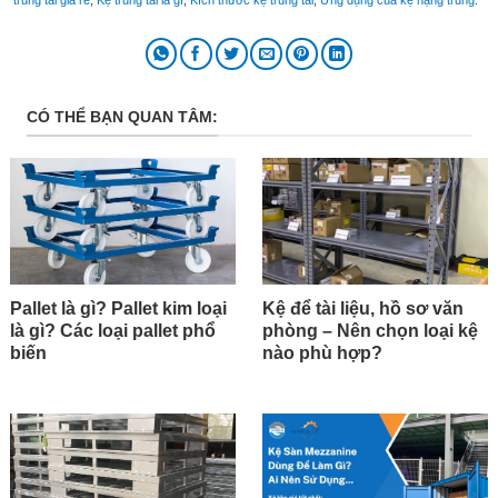
trung tải giá rẻ
,
Kệ trung tải la gì
,
Kích thước kệ trung tải
,
Ứng dụng của kệ hạng trung
.
CÓ THỂ BẠN QUAN TÂM:
Pallet là gì? Pallet kim loại
Kệ để tài liệu, hồ sơ văn
là gì? Các loại pallet phổ
phòng – Nên chọn loại kệ
biến
nào phù hợp?