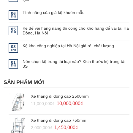
Không
có
bình
Tính năng của giá kệ khuôn mẫu
06
luận
Th8
ở
Không
Đặc
có
điểm
bình
Kệ để vải hạng nặng thi công cho kho hàng để vải tại Hà
của
luận
05
ở
kệ
Th8
Đông, Hà Nội
Tính
kho
năng
lạnh
Không
của
–
có
giá
Lưu
bình
Kệ kho công nghiệp tại Hà Nội giá rẻ, chất lượng
03
kệ
ý
luận
Th8
khuôn
khi
ở
Không
mẫu
sử
Kệ
có
dụng
để
bình
kệ
Nên chọn kệ trung tải loại nào? Kích thước kệ trung tải
vải
luận
01
kho
ở
hạng
Th8
3S
lạnh
Kệ
nặng
kho
thi
Không
công
công
có
nghiệp
cho
bình
tại
kho
SẢN PHẨM MỚI
luận
Hà
hàng
ở
Nội
để
Nên
giá
vải
chọn
rẻ,
tại
kệ
Xe thang di động cao 2500mm
chất
Hà
trung
lượng
Đông,
tải
Giá
Giá
10,000,000
₫
11,000,000
₫
Hà
loại
Nội
gốc
hiện
nào?
Kích
là:
tại
thước
kệ
11,000,000₫.
là:
Xe thang di động cao 750mm
trung
10,000,000₫.
tải
Giá
Giá
1,450,000
₫
2,000,000
₫
3S
gốc
hiện