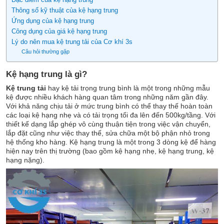
Thông số kỹ thuật của kệ hạng trung
Ứng dụng của kệ hạng trung
Công dụng của giá kệ hạng trung
Lý do nên mua kệ trung tải của Cơ khí 3s
Câu hỏi thường gặp
Kệ hạng trung là gì?
Kệ trung tải
hay kệ tải trọng trung bình là một trong những mẫu
kệ được nhiều khách hàng quan tâm trong những năm gần đây.
Với khả năng chịu tải ở mức trung bình có thể thay thế hoàn toàn
các loại kệ hạng nhẹ và có tải trọng tối đa lên đến 500kg/tầng. Với
thiết kế dạng lắp ghép vô cùng thuận tiện trong việc vận chuyển,
lắp đặt cũng như việc thay thế, sửa chữa một bộ phận nhỏ trong
hệ thống kho hàng. Kệ hạng trung là một trong 3 dòng kệ để hàng
hiện nay trên thị trường (bao gồm kệ hạng nhẹ, kệ hạng trung, kệ
hạng nặng).