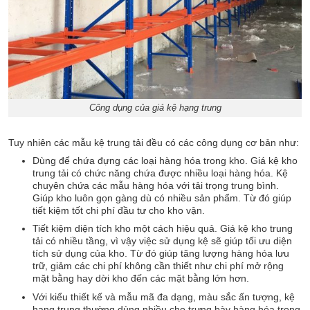
Công dụng của giá kệ hạng trung
Tuy nhiên các mẫu kệ trung tải đều có các công dụng cơ bản như:
Dùng để chứa đựng các loại hàng hóa trong kho. Giá kệ kho
trung tải có chức năng chứa được nhiều loại hàng hóa. Kệ
chuyên chứa các mẫu hàng hóa với tải trọng trung bình.
Giúp kho luôn gọn gàng dù có nhiều sản phẩm. Từ đó giúp
tiết kiệm tốt chi phí đầu tư cho kho vận.
Tiết kiệm diện tích kho một cách hiệu quả. Giá kệ kho trung
tải có nhiều tầng, vì vậy việc sử dụng kệ sẽ giúp tối ưu diện
tích sử dụng của kho. Từ đó giúp tăng lượng hàng hóa lưu
trữ, giảm các chi phí không cần thiết như chi phí mở rộng
mặt bằng hay dời kho đến các mặt bằng lớn hơn.
Với kiểu thiết kế và mẫu mã đa dạng, màu sắc ấn tượng, kệ
hạng trung thường dùng nhiều cho trưng bày hàng hóa trong