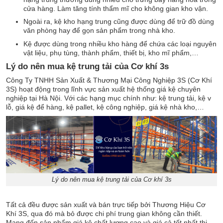
cửa hàng. Làm tăng tính thẩm mĩ cho không gian kho vận.
Ngoài ra, kệ kho hạng trung cũng được dùng để trữ đồ dùng
văn phòng hay để gọn sản phẩm trong nhà kho.
Kệ được dùng trong nhiều kho hàng để chứa các loại nguyên
vật liệu, phụ tùng, thành phẩm, thiết bị, kho mĩ phẩm,…
Lý do nên mua kệ trung tải của Cơ khí 3s
Công Ty TNHH Sản Xuất & Thương Mại Công Nghiệp 3S (Cơ Khí
3S) hoạt động trong lĩnh vực sản xuất hệ thống giá kệ chuyên
nghiệp tại Hà Nội. Với các hạng mục chính như: kệ trung tải, kệ v
lỗ, giá kệ để hàng, kệ pallet, kệ công nghiệp, giá kệ nhà kho,…
Lý do nên mua kệ trung tải của Cơ khí 3s
Tất cả đều được sản xuất và bán trực tiếp bởi Thương Hiệu Cơ
Khí 3S, qua đó mà bỏ được chi phí trung gian không cần thiết.
Mang đến sản phẩm giá kệ chất lượng cao và giá cả tốt nhất thị