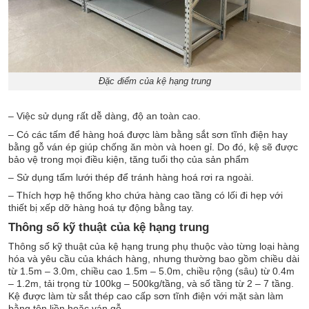
Đặc điểm của kệ hạng trung
– Việc sử dụng rất dễ dàng, độ an toàn cao.
– Có các tấm để hàng hoá được làm bằng sắt sơn tĩnh điện hay
bằng gỗ ván ép giúp chống ăn mòn và hoen gỉ. Do đó, kệ sẽ được
bảo vệ trong mọi điều kiện, tăng tuổi thọ của sản phẩm
– Sử dụng tấm lưới thép để tránh hàng hoá rơi ra ngoài.
– Thích hợp hệ thống kho chứa hàng cao tầng có lối đi hẹp với
thiết bị xếp dỡ hàng hoá tự động bằng tay.
Thông số kỹ thuật của kệ hạng trung
Thông số kỹ thuật của kệ hạng trung phụ thuộc vào từng loại hàng
hóa và yêu cầu của khách hàng, nhưng thường bao gồm chiều dài
từ 1.5m – 3.0m, chiều cao 1.5m – 5.0m, chiều rộng (sâu) từ 0.4m
– 1.2m, tải trọng từ 100kg – 500kg/tầng, và số tầng từ 2 – 7 tầng.
Kệ được làm từ sắt thép cao cấp sơn tĩnh điện với mặt sàn làm
bằng tôn liền hoặc ván gỗ.