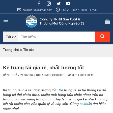
Bỏ
qua
cokhi3s.vn@gmail.com
Thứ 2 - Thứ 7, 8h30 - 17h30
nội
dung
Tìm
kiếm:
Trang chủ
»
Tin tức
Kệ trung tải giá rẻ, chất lượng tốt
ĐĂNG NGÀY
21/06/2026
BỞI
ADMIN_COKHI3S
873 LƯỢT XEM
Kệ trung tải giá rẻ, chất lượng tốt:
Kệ
trung tải là hệ thống kệ để
hàng có thể chứa được nhiều mặt hàng hóa khác nhau trên thị
trường với sức nặng trung bình. Đây là thiết bị giá kệ nhà kho giúp
ích rất nhiều cho việc quản lý và sắp xếp. Cùng
cokhi3s
tìm hiểu
ngay nhé!