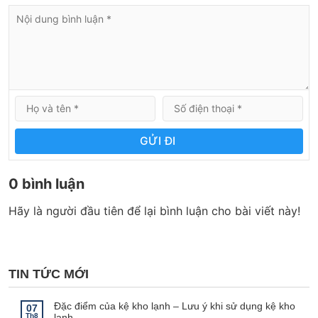
GỬI ĐI
0 bình luận
Hãy là người đầu tiên để lại bình luận cho bài viết này!
TIN TỨC MỚI
Đặc điểm của kệ kho lạnh – Lưu ý khi sử dụng kệ kho
07
Th8
lạnh