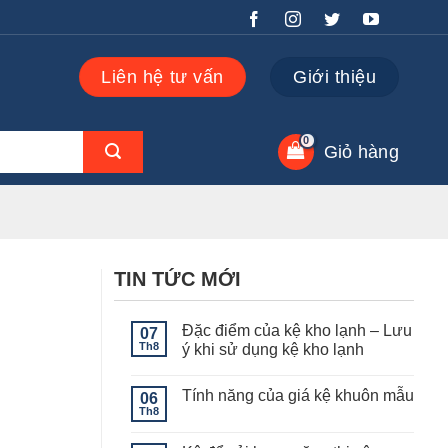
Liên hệ tư vấn
Giới thiệu
Giỏ hàng
TIN TỨC MỚI
Đặc điểm của kệ kho lạnh – Lưu
07
Th8
ý khi sử dụng kệ kho lạnh
Không
có
Tính năng của giá kệ khuôn mẫu
06
bình
luận
Th8
Không
ở
có
Đặc
bình
điểm