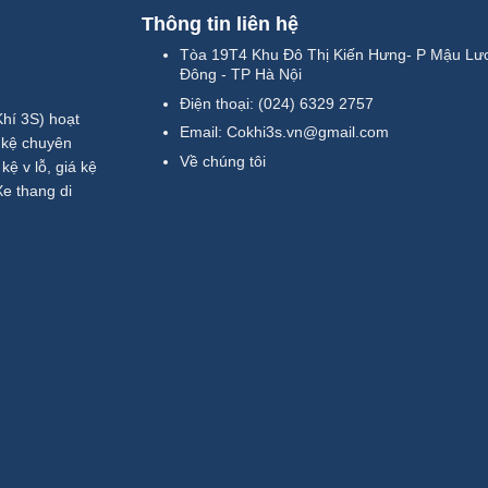
Thông tin liên hệ
Tòa 19T4 Khu Đô Thị Kiến Hưng- P Mậu Lư
Đông - TP Hà Nội
Điện thoại:
(024) 6329 2757
í 3S) hoạt
Email:
Cokhi3s.vn@gmail.com
́ kệ chuyên
Về chúng tôi
̣ v lỗ, giá kệ
 Xe thang di