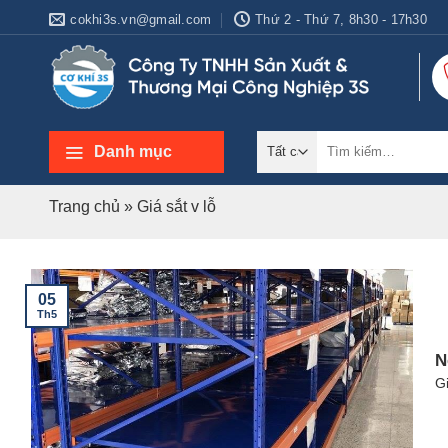
Bỏ
cokhi3s.vn@gmail.com
Thứ 2 - Thứ 7, 8h30 - 17h30
qua
nội
dung
Tìm
Danh mục
kiếm:
Trang chủ
»
Giá sắt v lỗ
05
Th5
N
Gi