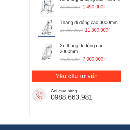
1,400,000₫.
là:
Giá
Giá
1,450,000
₫
2,000,000
₫
1,050,000₫.
gốc
hiện
là:
tại
Thang di động cao 3000mm
2,000,000₫.
là:
Giá
Giá
11,800,000
₫
13,080,000
₫
1,450,000₫.
gốc
hiện
là:
tại
Xe thang di động cao
13,080,000₫.
là:
2000mm
11,800,0
Giá
Giá
7,000,000
₫
7,900,000
₫
gốc
hiện
là:
tại
Yêu cầu tư vấn
7,900,000₫.
là:
7,000,000₫.
Gọi mua hàng
0988.663.981