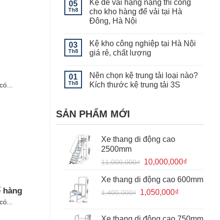
Kệ để vải hạng nặng thi công
05
luận
của
ở
Th8
cho kho hàng để vải tại Hà
kệ
Tính
kho
Đông, Hà Nội
năng
lạnh
của
Không
–
giá
có
Lưu
kệ
Kệ kho công nghiệp tại Hà Nội
03
bình
ý
khuôn
luận
khi
Th8
giá rẻ, chất lượng
mẫu
ở
sử
Kệ
Không
dụng
để
có
kệ
Nên chọn kệ trung tải loại nào?
vải
01
bình
kho
hạng
luận
lạnh
Th8
Kích thước kệ trung tải 3S
ó...
nặng
ở
thi
Kệ
Không
công
kho
có
cho
công
bình
SẢN PHẨM MỚI
kho
nghiệp
luận
hàng
tại
ở
để
Hà
Nên
vải
Nội
chọn
Xe thang di động cao
tại
giá
kệ
Hà
rẻ,
trung
2500mm
Đông,
chất
tải
Hà
lượng
loại
Giá
Giá
10,000,000
₫
11,000,000
₫
Nội
nào?
gốc
hiện
Kích
thước
Xe thang di động cao 600mm
là:
tại
kệ
ể hàng
trung
Giá
Giá
1,050,000
11,000,000₫.
₫
là:
1,400,000
₫
tải
gốc
hiện
ó...
10,000,0
3S
là:
tại
Xe thang di động cao 750mm