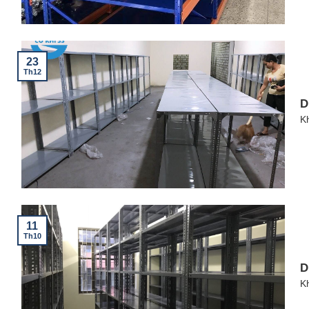
23
Th12
D
K
11
Th10
D
K