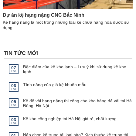
Dự án kệ hạng nặng CNC Bắc Ninh
Kệ hạng nặng là một trong những loại kệ chứa hàng hóa được sử
dụng...
TIN TỨC MỚI
Đặc điểm của kệ kho lạnh – Lưu ý khi sử dụng kệ kho
07
Th8
lạnh
Không
có
bình
Tính năng của giá kệ khuôn mẫu
06
luận
Th8
ở
Không
Đặc
có
điểm
bình
Kệ để vải hạng nặng thi công cho kho hàng để vải tại Hà
của
luận
05
ở
kệ
Th8
Đông, Hà Nội
Tính
kho
năng
lạnh
Không
của
–
có
giá
Lưu
bình
Kệ kho công nghiệp tại Hà Nội giá rẻ, chất lượng
03
kệ
ý
luận
Th8
khuôn
khi
ở
Không
mẫu
sử
Kệ
có
dụng
để
bình
kệ
Nên chọn kệ trung tải loại nào? Kích thước kệ trung tải
vải
luận
01