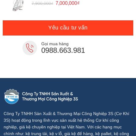
Giá
Giá
7,000,000
₫
7,900,000
₫
gốc
hiện
là:
tại
7,900,000₫.
là:
7,000,000₫.
Yêu cầu tư vấn
Gọi mua hàng
0988.663.981
Công Ty TNHH Sản Xuất & Thương Mại Công Nghiệp 3S (Cơ Khí
3S) hoạt động trong lĩnh vực sản xuất hệ thống Cơ khí công
nghiệp, giá kệ chuyên nghiệp tại Việt Nam. Với các hạng mục
chính như: kệ trung tải, kệ v lỗ, giá kệ để hàng, kệ pallet, kệ công