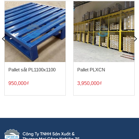
Pallet sắt PL1100x1100
Pallet PLXCN
950,000
₫
3,950,000
₫
₫.