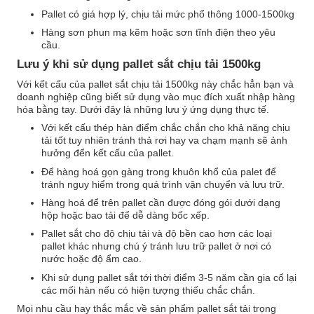
Pallet có giá hợp lý, chịu tải mức phổ thông 1000-1500kg
Hàng sơn phun mạ kẽm hoặc sơn tĩnh điện theo yêu
cầu.
Lưu ý khi sử dụng pallet sắt chịu tải 1500kg
Với kết cấu của pallet sắt chịu tải 1500kg này chắc hẳn bạn và
doanh nghiệp cũng biết sử dụng vào mục đích xuất nhập hàng
hóa bằng tay. Dưới đây là những lưu ý ứng dụng thực tế.
Với kết cấu thép hàn điểm chắc chắn cho khả năng chịu
tải tốt tuy nhiên tránh thả rơi hay va chạm mạnh sẽ ảnh
hưởng đển kết cấu của pallet.
Để hàng hoá gọn gàng trong khuôn khổ của palet để
tránh nguy hiểm trong quá trình vận chuyển và lưu trữ.
Hàng hoá để trên pallet cần được đóng gói dưới dạng
hộp hoặc bao tải để dễ dàng bốc xếp.
Pallet sắt cho độ chịu tải và độ bền cao hơn các loại
pallet khác nhưng chú ý tránh lưu trữ pallet ở nơi có
nước hoặc độ ẩm cao.
Khi sử dụng pallet sắt tới thời điểm 3-5 năm cần gia cố lại
các mối hàn nếu có hiện tượng thiếu chắc chắn.
Mọi nhu cầu hay thắc mắc về sản phẩm pallet sắt tải trọng