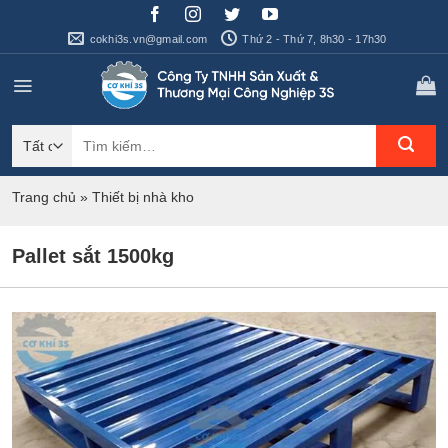
Bỏ
qua
cokhi3s.vn@gmail.com
Thứ 2 - Thứ 7, 8h30 - 17h30
nội
dung
Tìm
kiếm:
Trang chủ
»
Thiết bị nhà kho
Pallet sắt 1500kg