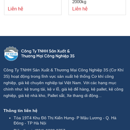
2000kg
ảng
Liên hệ
Liên hệ
0,000₫
0,000₫
Công Ty TNHH Sản Xuất & Thương Mại Công Nghiệp 3S (Cơ Khí
3S) hoạt động trong lĩnh vực sản xuất hệ thống Cơ khí công
nghiệp, giá kệ chuyên nghiệp tại Việt Nam. Với các hạng mục
chính như: kệ trung tải, kệ v lỗ, giá kệ để hàng, kệ pallet, kệ công
nghiệp, giá kệ nhà kho, Pallet sắt, Xe thang di động...
Thông tin liên hệ
Tòa 19T4 Khu Đô Thị Kiến Hưng- P Mậu Lương - Q. Hà
Đông - TP Hà Nội