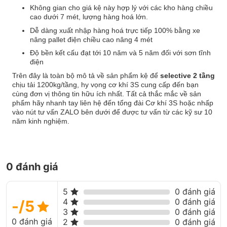
Không gian cho giá kệ này hợp lý với các kho hàng chiều
cao dưới 7 mét, lượng hàng hoá lớn.
Dễ dàng xuất nhập hàng hoá trực tiếp 100% bằng xe
nâng pallet điện chiều cao nâng 4 mét
Độ bền kết cấu đạt tới 10 năm và 5 năm đối với sơn tĩnh
điện
Trên đây là toàn bộ mô tả về sản phẩm kệ để
selective 2 tầng
chịu tải 1200kg/tầng, hy vọng cơ khí 3S cung cấp đến bạn
cùng đơn vị thông tin hữu ích nhất. Tất cả thắc mắc về sản
phẩm hãy nhanh tay liên hệ đến tổng đài Cơ khí 3S hoặc nhấp
vào nút tư vấn ZALO bên dưới để được tư vấn từ các kỹ sư 10
năm kinh nghiệm.
0 đánh giá
5
0 đánh giá
4
0 đánh giá
-/5
3
0 đánh giá
0 đánh giá
2
0 đánh giá