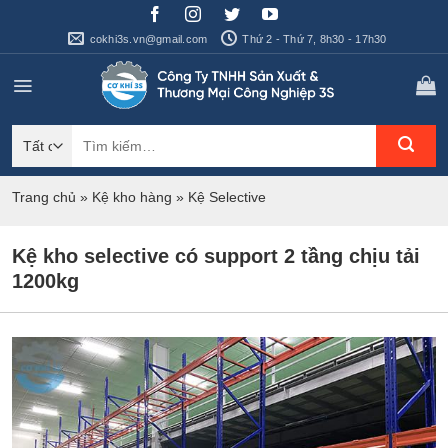
Bỏ
qua
cokhi3s.vn@gmail.com
Thứ 2 - Thứ 7, 8h30 - 17h30
nội
dung
Tìm
kiếm:
Trang chủ
»
Kệ kho hàng
»
Kệ Selective
Kệ kho selective có support 2 tầng chịu tải
1200kg