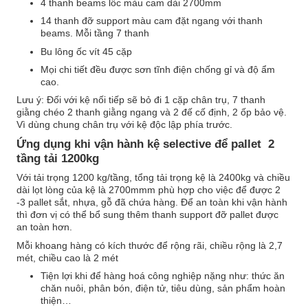
4 thanh beams lốc màu cam dài 2700mm
14 thanh đỡ support màu cam đặt ngang với thanh
beams. Mỗi tầng 7 thanh
Bu lông ốc vít 45 cặp
Mọi chi tiết đều được sơn tĩnh điện chống gỉ và độ ẩm
cao.
Lưu ý: Đối với kệ nối tiếp sẽ bỏ đi 1 cặp chân trụ, 7 thanh
giằng chéo 2 thanh giằng ngang và 2 đế cố định, 2 ốp bảo vệ.
Vì dùng chung chân trụ với kệ độc lập phía trước.
Ứng dụng khi vận hành kệ selective để pallet 2
tầng tải 1200kg
Với tải trọng 12
00 kg/tầng, tổng tải trọng kệ là 2400kg và chiều
dài lọt lòng của kệ là 2700mmm phù hợp cho việc để được 2
-3 pallet sắt, nhựa, gỗ đã chứa hàng. Để an toàn khi vận hành
thì đơn vị có thể bổ sung thêm thanh support đỡ pallet được
an toàn hơn.
Mỗi khoang hàng có kích thước để rộng rãi, chiều rộng là 2,7
mét, chiều cao là 2 mét
Tiện lợi khi để hàng hoá công nghiệp nặng như: thức ăn
chăn nuôi, phân bón, điện tử, tiêu dùng, sản phẩm hoàn
thiện…