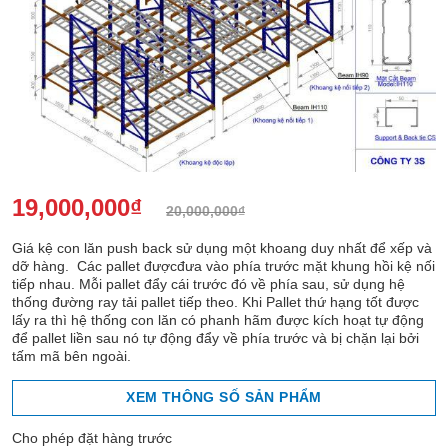
19,000,000
₫
20,000,000
₫
Giá
Giá
gốc
hiện
Giá kệ con lăn push back sử dụng một khoang duy nhất để xếp và
là:
tại
dỡ hàng. Các pallet đượcđưa vào phía trước mặt khung hồi kệ nối
20,000,000₫.
là:
19,000,000₫.
tiếp nhau. Mỗi pallet đẩy cái trước đó về phía sau, sử dụng hệ
thống đường ray tải pallet tiếp theo. Khi Pallet thứ hạng tốt được
lấy ra thì hệ thống con lăn có phanh hãm được kích hoạt tự động
để pallet liền sau nó tự động đẩy về phía trước và bị chặn lại bởi
tấm mã bên ngoài.
XEM THÔNG SỐ SẢN PHẨM
Cho phép đặt hàng trước