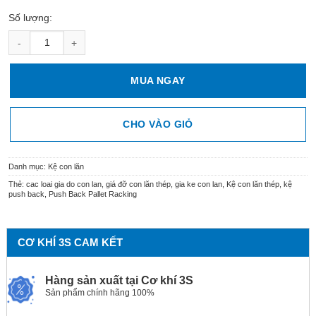
Số lượng:
Kệ con lăn thép số lượng
MUA NGAY
CHO VÀO GIỎ
Danh mục:
Kệ con lăn
Thẻ:
cac loai gia do con lan
,
giá đỡ con lăn thép
,
gia ke con lan
,
Kệ con lăn thép
,
kệ
push back
,
Push Back Pallet Racking
CƠ KHÍ 3S CAM KẾT
Hàng sản xuất tại Cơ khí 3S
Sản phẩm chính hãng 100%