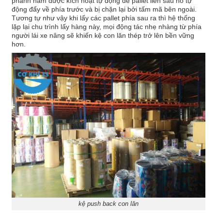
phanh hãm được kích hoạt tự động để pallet liền sau nó tự
động đẩy về phía trước và bị chặn lại bởi tấm mã bên ngoài.
Tương tự như vậy khi lấy các pallet phía sau ra thì hệ thống
lặp lại chu trình lấy hàng này, mọi động tác nhẹ nhàng từ phía
người lái xe nâng sẽ khiến kệ con lăn thép trở lên bền vững
hơn.
kệ push back con lăn