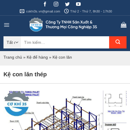
Bỏ
qua
cokhi3s.vn@gmail.com
Thứ 2 - Thứ 7, 8h30 - 17h30
nội
dung
Tìm
kiếm:
Trang chủ
»
Kệ để hàng
»
Kệ con lăn
Kệ con lăn thép