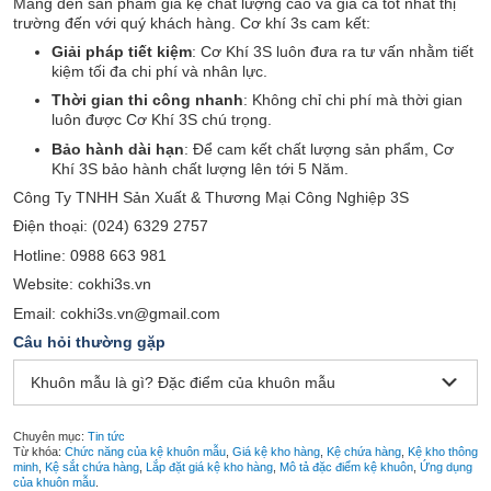
Mang đến sản phẩm giá kệ chất lượng cao và giá cả tốt nhất thị
trường đến với quý khách hàng. Cơ khí 3s cam kết:
Giải pháp tiết kiệm
: Cơ Khí 3S luôn đưa ra tư vấn nhằm tiết
kiệm tối đa chi phí và nhân lực.
Thời gian thi công nhanh
: Không chỉ chi phí mà thời gian
luôn được Cơ Khí 3S chú trọng.
Bảo hành dài hạn
: Để cam kết chất lượng sản phẩm, Cơ
Khí 3S bảo hành chất lượng lên tới 5 Năm.
Công Ty TNHH Sản Xuất & Thương Mại Công Nghiệp 3S
Điện thoại: (024) 6329 2757
Hotline: 0988 663 981
Website: cokhi3s.vn
Email: cokhi3s.vn@gmail.com
Câu hỏi thường gặp
Khuôn mẫu là gì? Đặc điểm của khuôn mẫu
Chuyên mục:
Tin tức
Từ khóa:
Chức năng của kệ khuôn mẫu
,
Giá kệ kho hàng
,
Kệ chứa hàng
,
Kệ kho thông
minh
,
Kệ sắt chứa hàng
,
Lắp đặt giá kệ kho hàng
,
Mô tả đặc điểm kệ khuôn
,
Ứng dụng
của khuôn mẫu
.