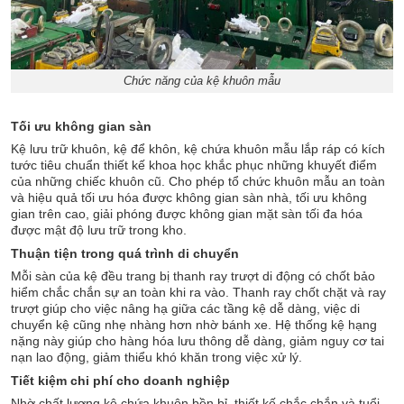
Chức năng của kệ khuôn mẫu
Tối ưu không gian sàn
Kệ lưu trữ khuôn, kệ để khôn, kệ chứa khuôn mẫu lắp ráp có kích
tước tiêu chuẩn thiết kế khoa học khắc phục những khuyết điểm
của những chiếc khuôn cũ. Cho phép tổ chức khuôn mẫu an toàn
và hiệu quả tối ưu hóa được không gian sàn nhà, tối ưu không
gian trên cao, giải phóng được không gian mặt sàn tối đa hóa
được mật độ lưu trữ trong kho.
Thuận tiện trong quá trình di chuyển
Mỗi sàn của kệ đều trang bị thanh ray trượt di động có chốt bảo
hiểm chắc chắn sự an toàn khi ra vào. Thanh ray chốt chặt và ray
trượt giúp cho việc nâng hạ giữa các tầng kệ dễ dàng, việc di
chuyển kệ cũng nhẹ nhàng hơn nhờ bánh xe. Hệ thống kệ hạng
nặng này giúp cho hàng hóa lưu thông dễ dàng, giảm nguy cơ tai
nạn lao động, giảm thiểu khó khăn trong việc xử lý.
Tiết kiệm chi phí cho doanh nghiệp
Nhờ chất lượng kệ chứa khuôn bền bỉ, thiết kế chắc chắn và tuổi