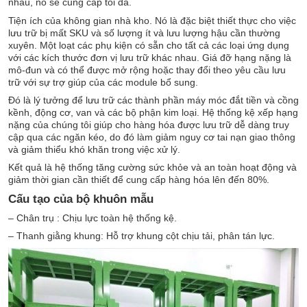
nhau, nó sẽ cung cấp tối đa.
Tiện ích của không gian nhà kho. Nó là đặc biệt thiết thực cho việc
lưu trữ bị mất SKU và số lượng ít và lưu lượng hậu cần thường
xuyên. Một loạt các phụ kiện có sẵn cho tất cả các loại ứng dụng
với các kích thước đơn vị lưu trữ khác nhau. Giá đỡ hạng nặng là
mô-đun và có thể được mở rộng hoặc thay đổi theo yêu cầu lưu
trữ với sự trợ giúp của các module bổ sung.
Đó là lý tưởng để lưu trữ các thành phần máy móc đắt tiền và cồng
kềnh, động cơ, van và các bộ phận kim loại. Hệ thống kệ xếp hạng
nặng của chúng tôi giúp cho hàng hóa được lưu trữ dễ dàng truy
cập qua các ngăn kéo, do đó làm giảm nguy cơ tai nạn giao thông
và giảm thiểu khó khăn trong việc xử lý.
Kết quả là hệ thống tăng cường sức khỏe và an toàn hoạt động và
giảm thời gian cần thiết để cung cấp hàng hóa lên đến 80%.
Cấu tạo của bộ khuôn mẫu
– Chân trụ : Chịu lực toàn hệ thống kệ.
– Thanh giằng khung: Hỗ trợ khung cột chịu tải, phân tán lực.