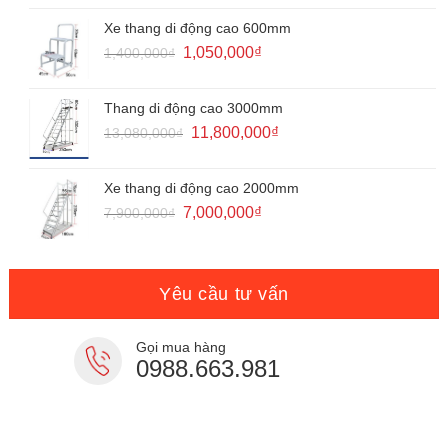
là:
tại
2,000,000₫.
là:
Xe thang di động cao 600mm
1,450,000₫.
Giá
Giá
1,050,000
₫
1,400,000
₫
gốc
hiện
là:
tại
1,400,000₫.
là:
Thang di động cao 3000mm
1,050,000₫.
Giá
Giá
11,800,000
₫
13,080,000
₫
gốc
hiện
là:
tại
13,080,000₫.
là:
Xe thang di động cao 2000mm
11,800,000₫.
Giá
Giá
7,000,000
₫
7,900,000
₫
gốc
hiện
là:
tại
7,900,000₫.
là:
7,000,000₫.
Yêu cầu tư vấn
Gọi mua hàng
0988.663.981