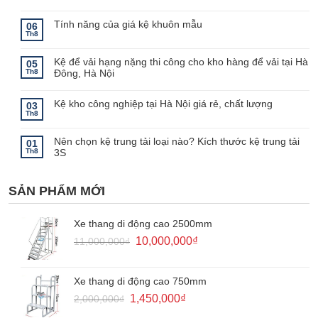
Không
có
bình
Tính năng của giá kệ khuôn mẫu
06
luận
Th8
ở
Không
Đặc
có
điểm
bình
Kệ để vải hạng nặng thi công cho kho hàng để vải tại Hà
của
luận
05
ở
kệ
Th8
Đông, Hà Nội
Tính
kho
năng
lạnh
Không
của
–
có
giá
Lưu
bình
Kệ kho công nghiệp tại Hà Nội giá rẻ, chất lượng
03
kệ
ý
luận
Th8
khuôn
khi
ở
Không
mẫu
sử
Kệ
có
dụng
để
bình
kệ
Nên chọn kệ trung tải loại nào? Kích thước kệ trung tải
vải
luận
01
kho
ở
hạng
Th8
3S
lạnh
Kệ
nặng
kho
thi
Không
công
công
có
nghiệp
cho
bình
tại
kho
SẢN PHẨM MỚI
luận
Hà
hàng
ở
Nội
để
Nên
giá
vải
chọn
rẻ,
tại
kệ
Xe thang di động cao 2500mm
chất
Hà
trung
lượng
Đông,
tải
Giá
Giá
10,000,000
₫
11,000,000
₫
Hà
loại
Nội
gốc
hiện
nào?
Kích
là:
tại
thước
kệ
11,000,000₫.
là:
Xe thang di động cao 750mm
trung
10,000,000₫.
tải
Giá
Giá
1,450,000
₫
2,000,000
₫
3S
gốc
hiện