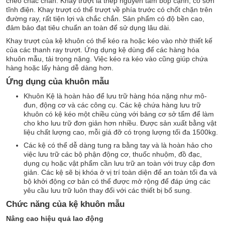
chéo chắc chắn. Khay trượt là thép nguyên tấm bóp cạnh, có sơn
tĩnh điện. Khay trượt có thể trượt về phía trước có chốt chặn trên
đường ray, rất tiện lợi và chắc chắn. Sản phẩm có độ bền cao,
đảm bảo đạt tiêu chuẩn an toàn để sử dụng lâu dài.
Khay trượt của kệ khuôn có thể kéo ra hoặc kéo vào nhờ thiết kế
của các thanh ray trượt. Ứng dụng kệ dùng để các hàng hóa
khuôn mẫu, tải trọng nặng. Việc kéo ra kéo vào cũng giúp chứa
hàng hoặc lấy hàng dễ dàng hơn.
Ứng dụng của khuôn mẫu
Khuôn Kệ là hoàn hảo để lưu trữ hàng hóa nặng như mô-
đun, động cơ và các công cụ. Các kệ chứa hàng lưu trữ
khuôn có kệ kéo một chiều cùng với bảng cơ sở tấm để làm
cho kho lưu trữ đơn giản hơn nhiều. Được sản xuất bằng vật
liệu chất lượng cao, mỗi giá đỡ có trọng lượng tối đa 1500kg.
Các kệ có thể dễ dàng tung ra bằng tay và là hoàn hảo cho
việc lưu trữ các bộ phận động cơ, thuốc nhuộm, đồ đạc,
dụng cụ hoặc vật phẩm cần lưu trữ an toàn với truy cập đơn
giản. Các kệ sẽ bị khóa ở vị trí toàn diện để an toàn tối đa và
bộ khởi động cơ bản có thể được mở rộng để đáp ứng các
yêu cầu lưu trữ luôn thay đổi với các thiết bị bổ sung.
Chức năng của kệ khuôn mẫu
Nâng cao hiệu quả lao động