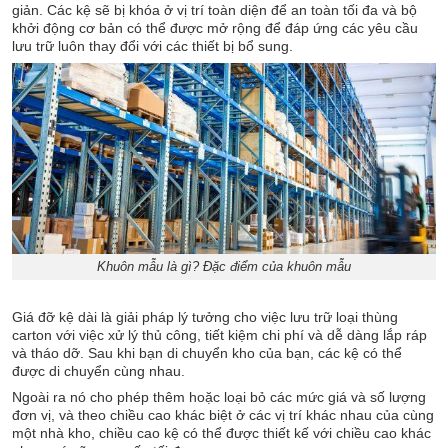
giản. Các kệ sẽ bị khóa ở vị trí toàn diện để an toàn tối đa và bộ
khởi động cơ bản có thể được mở rộng để đáp ứng các yêu cầu
lưu trữ luôn thay đổi với các thiết bị bổ sung.
Khuôn mẫu là gì? Đặc điểm của khuôn mẫu
Giá đỡ kệ dài là giải pháp lý tưởng cho việc lưu trữ loại thùng
carton với việc xử lý thủ công, tiết kiệm chi phí và dễ dàng lắp ráp
và tháo dỡ. Sau khi bạn di chuyển kho của bạn, các kệ có thể
được di chuyển cùng nhau.
Ngoài ra nó cho phép thêm hoặc loại bỏ các mức giá và số lượng
đơn vị, và theo chiều cao khác biệt ở các vị trí khác nhau của cùng
một nhà kho, chiều cao kệ có thể được thiết kế với chiều cao khác