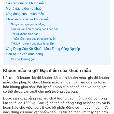
Cấu tạo của bộ khuôn mẫu
Mô tả đặc điểm kệ khuôn
Ứng dụng của khuôn mẫu
Chức năng của kệ khuôn mẫu
Nâng cao hiệu quả lao động
Lưu trữ và tổ chức hàng hóa khoa học
Tối ưu không gian sàn
Thuận tiện trong quá trình di chuyển
Tiết kiệm chi phí cho doanh nghiệp
Ứng Dụng Của Kệ Khuôn Mẫu Trong Công Nghiệp
Liên hệ tư vấn mua hàng
Câu hỏi thường gặp
Khuôn mẫu là gì? Đặc điểm của khuôn mẫu
Kệ lưu trữ khuôn, kệ để khuôn, kệ chứa khuôn mẫu, giá để khuôn
mẫu, cho phép tổ chức khuôn mẫu an toàn và hiệu quả và tối ưu
hóa không gian sàn. Bất kỳ cấu hình của các tế bào và năng lực
có thể được sản xuất cho môi trường của bạn.
Được sản xuất bằng vật liệu chất lượng cao, mỗi giá đỡ có trọng
lượng tối đa 1500kg. Các kệ có thể dễ dàng tung ra bằng tay và là
hoàn hảo cho việc lưu trữ các bộ phận động cơ, thuốc nhuộm, đồ
đạc, dụng cụ hoặc vật phẩm cần lưu trữ an toàn với truy cập đơn