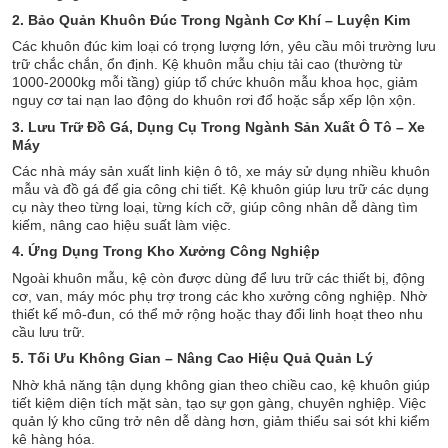
2. Bảo Quản Khuôn Đúc Trong Ngành Cơ Khí – Luyện Kim
Các khuôn đúc kim loại có trọng lượng lớn, yêu cầu môi trường lưu
trữ chắc chắn, ổn định. Kệ khuôn mẫu chịu tải cao (thường từ
1000-2000kg mỗi tầng) giúp tổ chức khuôn mẫu khoa học, giảm
nguy cơ tai nạn lao động do khuôn rơi đổ hoặc sắp xếp lộn xộn.
3. Lưu Trữ Đồ Gá, Dụng Cụ Trong Ngành Sản Xuất Ô Tô – Xe
Máy
Các nhà máy sản xuất linh kiện ô tô, xe máy sử dụng nhiều khuôn
mẫu và đồ gá để gia công chi tiết. Kệ khuôn giúp lưu trữ các dụng
cụ này theo từng loại, từng kích cỡ, giúp công nhân dễ dàng tìm
kiếm, nâng cao hiệu suất làm việc.
4. Ứng Dụng Trong Kho Xưởng Công Nghiệp
Ngoài khuôn mẫu, kệ còn được dùng để lưu trữ các thiết bị, động
cơ, van, máy móc phụ trợ trong các kho xưởng công nghiệp. Nhờ
thiết kế mô-đun, có thể mở rộng hoặc thay đổi linh hoạt theo nhu
cầu lưu trữ.
5. Tối Ưu Không Gian – Nâng Cao Hiệu Quả Quản Lý
Nhờ khả năng tận dụng không gian theo chiều cao, kệ khuôn giúp
tiết kiệm diện tích mặt sàn, tạo sự gọn gàng, chuyên nghiệp. Việc
quản lý kho cũng trở nên dễ dàng hơn, giảm thiểu sai sót khi kiểm
kê hàng hóa.