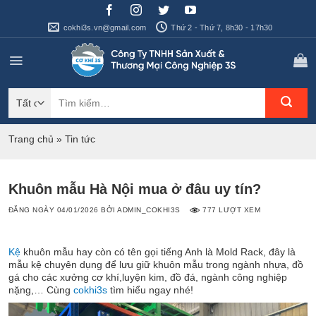
Bỏ
qua
cokhi3s.vn@gmail.com
Thứ 2 - Thứ 7, 8h30 - 17h30
nội
dung
Tìm
kiếm:
Trang chủ
»
Tin tức
Khuôn mẫu Hà Nội mua ở đâu uy tín?
ĐĂNG NGÀY
04/01/2026
BỞI
ADMIN_COKHI3S
777 LƯỢT XEM
Kệ
khuôn mẫu hay còn có tên gọi tiếng Anh là Mold Rack, đây là
mẫu kệ chuyên dụng để lưu giữ khuôn mẫu trong ngành nhựa, đồ
gá cho các xưởng cơ khí,luyện kim, đồ đá, ngành công nghiệp
nặng,… Cùng
cokhi3s
tìm hiểu ngay nhé!