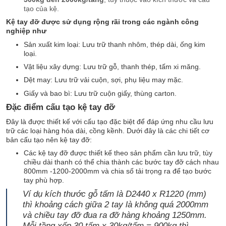
tạo của kệ.
Kệ tay đỡ được sử dụng rộng rãi trong các ngành công
nghiệp như
Sản xuất kim loại: Lưu trữ thanh nhôm, thép dài, ống kim
loại.
Vật liệu xây dựng: Lưu trữ gỗ, thanh thép, tấm xi măng.
Dệt may: Lưu trữ vải cuộn, sợi, phụ liệu may mặc.
Giấy và bao bì: Lưu trữ cuộn giấy, thùng carton.
Đặc điểm cấu tạo kệ tay đỡ
Đây là được thiết kế với cấu tạo đặc biệt để đáp ứng nhu cầu lưu
trữ các loại hàng hóa dài, cồng kềnh. Dưới đây là các chi tiết cơ
bản cấu tạo nên kệ tay đỡ:
Các kệ tay đỡ được thiết kế theo sản phẩm cần lưu trữ, tùy
chiều dài thanh có thể chia thành các bước tay đỡ cách nhau
800mm -1200-2000mm và chia số tải trọng ra để tạo bước
tay phù hợp.
Ví dụ kích thước gỗ tấm là D2440 x R1220 (mm)
thì khoảng cách giữa 2 tay là không quá 2000mm
và chiều tay đỡ đua ra đỡ hàng khoảng 1250mm.
Mỗi tầng xếp 30 tấm x 30kg/tấm = 900kg thì