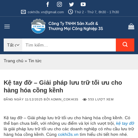
Bỏ
qua
cokhi3s.vn@gmail.com
Thứ 2 - Thứ 7, 8h30 - 17h30
nội
dung
Tìm
kiếm:
Trang chủ
»
Tin tức
Kệ tay đỡ – Giải pháp lưu trữ tối ưu cho
hàng hóa cồng kềnh
ĐĂNG NGÀY
11/12/2025
BỞI
ADMIN_COKHI3S
553 LƯỢT XEM
Kệ tay đỡ – Giải pháp lưu trữ tối ưu cho hàng hóa cồng kềnh. Có
thể bạn chưa biết, với những ưu điểm và lợi ích vượt trội,
kệ tay đỡ
là giải pháp lưu trữ tối ưu cho các doanh nghiệp có nhu cầu lưu trữ
hàng hóa cồng kềnh. Cùng
cokhi3s.vn
tìm hiểu chi tiết hơn nhé.