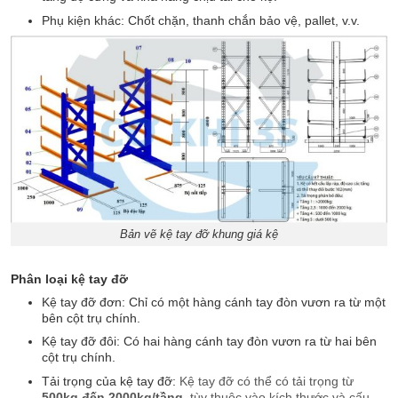
Phụ kiện khác: Chốt chặn, thanh chắn bảo vệ, pallet, v.v.
Bản vẽ kệ tay đỡ khung giá kệ
Phân loại kệ tay đỡ
Kệ tay đỡ đơn: Chỉ có một hàng cánh tay đòn vươn ra từ một
bên cột trụ chính.
Kệ tay đỡ đôi: Có hai hàng cánh tay đòn vươn ra từ hai bên
cột trụ chính.
Tải trọng của kệ tay đỡ:
Kệ tay đỡ có thể có tải trọng từ
500kg đến 2000kg/tầng
, tùy thuộc vào kích thước và cấu