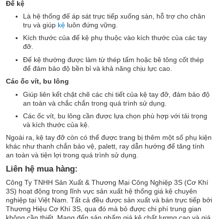
Đế kệ
Là hệ thống đế áp sát trực tiếp xuống sàn, hỗ trợ cho chân
trụ và giúp
kệ
luôn đứng vững.
Kích thước của đế kệ phụ thuộc vào kích thước của các tay
đỡ.
Đế kệ thường được làm từ thép tấm hoặc bê tông cốt thép
để đảm bảo độ bền bỉ và khả năng chịu lực cao.
Các ốc vít, bu lông
Giúp liên kết chặt chẽ các chi tiết của kệ tay đỡ, đảm bảo độ
an toàn và chắc chắn trong quá trình sử dụng.
Các ốc vít, bu lông cần được lựa chọn phù hợp với tải trọng
và kích thước của kệ.
Ngoài ra, kệ tay đỡ còn có thể được trang bị thêm một số phụ kiện
khác như thanh chắn bảo vệ, palett, ray dẫn hướng để tăng tính
an toàn và tiện lợi trong quá trình sử dụng.
Liên hệ mua hàng:
Công Ty TNHH Sản Xuất & Thương Mại Công Nghiệp 3S (Cơ Khí
3S) hoạt động trong lĩnh vực sản xuất hệ thống giá kệ chuyên
nghiệp tại Việt Nam. Tất cả đều được sản xuất và bán trực tiếp bởi
Thương Hiệu Cơ Khí 3S, qua đó mà bỏ được chi phí trung gian
không cần thiết. Mang đến sản phẩm giá kệ chất lượng cao và giá