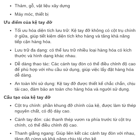
Thảm, gỗ, vật liệu xây dựng
Máy móc, thiết bị
Ưu điểm của kệ tay đỡ
Tối ưu hóa diện tích lưu trữ: Kệ tay đỡ không có cột trụ chính
ở giữa, giúp tiết kiệm diện tích kho hàng và tăng khả năng
tiếp cận hàng hóa.
Lưu trữ đa dạng: có thể lưu trữ nhiều loại hàng hóa có kích
thước và hình dạng khác nhau.
Dễ dàng thao tác: Các cánh tay đòn có thể điều chỉnh độ cao
để phù hợp với nhu cầu sử dụng, giúp việc lấy đặt hàng hóa
dễ dàng.
An toàn khi sử dụng: Kệ tay đỡ được thiết kế chắc chắn, chịu
tải cao, đảm bảo an toàn cho hàng hóa và người sử dụng.
Cấu tạo của kệ tay đỡ
Cột trụ chính: phần khung đỡ chính của kệ, được làm từ thép
nguyên chất, có độ dày cao.
Cánh tay đòn: các thanh thép vươn ra phía trước từ cột trụ
chính, có thể điều chỉnh độ cao.
Thanh giằng ngang: Giúp liên kết các cánh tay đòn với nhau,
tăng độ cứng và khả năng chịu tải cho kệ.