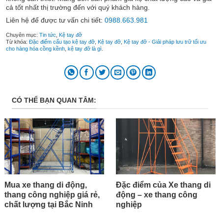
cả tốt nhất thị trường đến với quý khách hàng.
Liên hệ để được tư vấn chi tiết:
0988.663.981
Chuyên mục:
Tin tức
,
Kệ tay đỡ
Từ khóa:
Đặc điểm cấu tạo kệ tay đỡ
,
Kệ tay đỡ
,
Kệ tay đỡ - Giải pháp lưu trữ tối ưu
cho hàng hóa cồng kềnh
,
kệ tay đỡ là gì
.
CÓ THỂ BẠN QUAN TÂM:
Mua xe thang di động,
Đặc điểm của Xe thang di
thang công nghiệp giá rẻ,
động – xe thang công
chất lượng tại Bắc Ninh
nghiệp