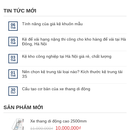
TIN TỨC MỚI
Tính năng của giá kệ khuôn mẫu
06
Th8
Không
có
bình
Kệ để vải hạng nặng thi công cho kho hàng để vải tại Hà
luận
05
ở
Th8
Đông, Hà Nội
Tính
năng
Không
của
có
giá
bình
Kệ kho công nghiệp tại Hà Nội giá rẻ, chất lượng
03
kệ
luận
Th8
khuôn
ở
Không
mẫu
Kệ
có
để
bình
Nên chọn kệ trung tải loại nào? Kích thước kệ trung tải
vải
luận
01
ở
hạng
Th8
3S
Kệ
nặng
kho
thi
Không
công
công
có
nghiệp
cho
bình
Cấu tạo cơ bản của xe thang di động
30
tại
kho
luận
Th7
Hà
hàng
ở
Không
Nội
để
Nên
có
giá
vải
chọn
bình
rẻ,
tại
kệ
luận
SẢN PHẨM MỚI
chất
Hà
ở
trung
lượng
Đông,
Cấu
tải
Hà
tạo
loại
Nội
cơ
nào?
bản
Kích
Xe thang di động cao 2500mm
của
thước
xe
kệ
Giá
Giá
10,000,000
₫
11,000,000
₫
thang
trung