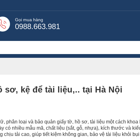
Gọi mua hàng
0988.663.981
ơ, kệ để tài liệu,.. tại Hà Nội
trữ, phân loại và bảo quản giấy tờ, hồ sơ, tài liệu một cách khoa
ày có nhiều mẫu mã, chất liệu (sắt, gỗ, nhựa), kích thước và ki
chịu tải cao, giúp tiết kiệm không gian, bảo vệ tài liệu khỏi bụ