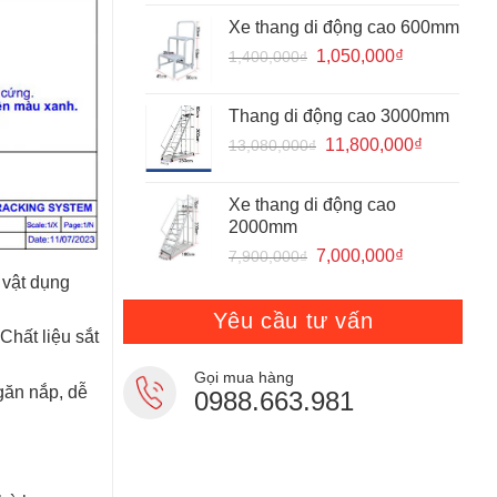
tốt
là:
tại
Mua
Xe thang di động cao 600mm
2,000,000₫.
là:
ở
đâu?
Giá
Giá
1,050,000
₫
1,400,000
₫
1,450,000₫.
gốc
hiện
là:
tại
Thang di động cao 3000mm
1,400,000₫.
là:
Giá
Giá
11,800,000
₫
13,080,000
₫
1,050,000₫.
gốc
hiện
là:
tại
Xe thang di động cao
13,080,000₫.
là:
2000mm
11,800,0
Giá
Giá
7,000,000
₫
7,900,000
₫
gốc
hiện
 vật dụng
là:
tại
Yêu cầu tư vấn
7,900,000₫.
là:
Chất liệu sắt
7,000,000₫.
Gọi mua hàng
găn nắp, dễ
0988.663.981