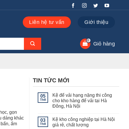
Liên hệ tư vấn
Giới thiệu
Giỏ hàng
TIN TỨC MỚI
Kệ để vải hạng nặng thi công
05
Th8
cho kho hàng để vải tại Hà
Đông, Hà Nội
 học, gọn
Không
có
ểu dáng khác
Kệ kho công nghiệp tại Hà Nội
03
bình
i bẩn, ẩm
luận
Th8
giá rẻ, chất lượng
ở