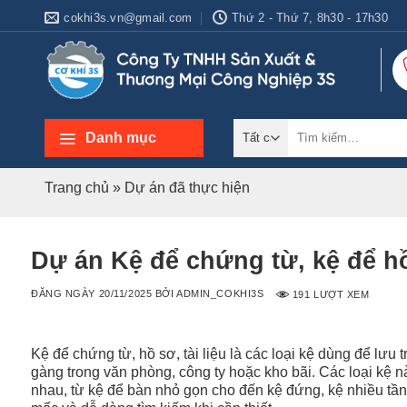
Bỏ
cokhi3s.vn@gmail.com
Thứ 2 - Thứ 7, 8h30 - 17h30
qua
nội
dung
Tìm
Danh mục
kiếm:
Trang chủ
»
Dự án đã thực hiện
Dự án Kệ để chứng từ, kệ để hồ s
ĐĂNG NGÀY
20/11/2025
BỞI
ADMIN_COKHI3S
191 LƯỢT XEM
Kệ để chứng từ, hồ sơ, tài liệu là các loại kệ dùng để lưu 
gàng trong văn phòng, công ty hoặc kho bãi. Các loại kệ n
nhau, từ kệ để bàn nhỏ gọn cho đến kệ đứng, kệ nhiều tầng 