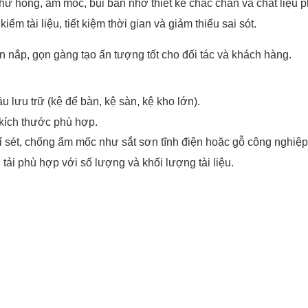
 hư hỏng, ẩm mốc, bụi bẩn nhờ thiết kế chắc chắn và chất liệu 
ếm tài liệu, tiết kiệm thời gian và giảm thiểu sai sót.
 nắp, gọn gàng tạo ấn tượng tốt cho đối tác và khách hàng.
 lưu trữ (kệ để bàn, kệ sàn, kệ kho lớn).
 kích thước phù hợp.
 gỉ sét, chống ẩm mốc như sắt sơn tĩnh điện hoặc gỗ công nghiệp
tải phù hợp với số lượng và khối lượng tài liệu.