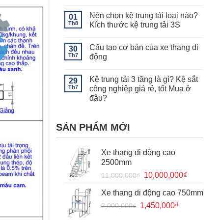
Kệ
Không
để
có
Nên chọn kệ trung tải loại nào?
vải
01
bình
hạng
luận
Th8
Kích thước kệ trung tải 3S
nặng
ở
thi
Kệ
Không
công
kho
có
Cấu tạo cơ bản của xe thang di
cho
công
30
bình
kho
nghiệp
luận
Th7
động
hàng
tại
ở
để
Hà
Nên
Không
vải
Nội
chọn
có
Kệ trung tải 3 tầng là gì? Kệ sắt
tại
giá
kệ
29
bình
Hà
rẻ,
trung
luận
Th7
công nghiệp giá rẻ, tốt Mua ở
Đông,
chất
tải
ở
đâu?
Hà
lượng
loại
Cấu
Nội
nào?
tạo
Không
Kích
cơ
có
thước
bản
bình
kệ
của
SẢN PHẨM MỚI
luận
trung
xe
ở
tải
thang
Kệ
3S
di
trung
động
Xe thang di động cao
tải
3
2500mm
tầng
là
Giá
Giá
10,000,000
₫
11,000,000
₫
gì?
gốc
hiện
Kệ
sắt
Xe thang di động cao 750mm
là:
tại
công
nghiệp
Giá
Giá
1,450,000
11,000,000₫.
₫
là:
2,000,000
₫
giá
gốc
hiện
10,000,0
rẻ,