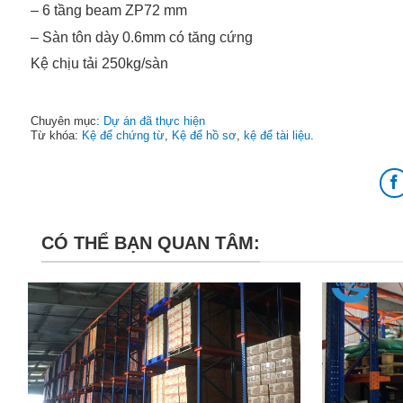
– 6 tầng beam ZP72 mm
– Sàn tôn dày 0.6mm có tăng cứng
Kệ chịu tải 250kg/sàn
Chuyên mục:
Dự án đã thực hiện
Từ khóa:
Kệ để chứng từ
,
Kệ để hồ sơ
,
kệ để tài liệu
.
CÓ THỂ BẠN QUAN TÂM: