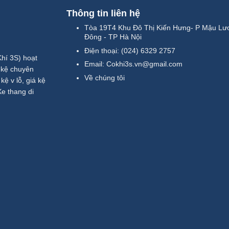
Thông tin liên hệ
Tòa 19T4 Khu Đô Thị Kiến Hưng- P Mậu Lư
Đông - TP Hà Nội
Điện thoại:
(024) 6329 2757
í 3S) hoạt
Email:
Cokhi3s.vn@gmail.com
́ kệ chuyên
Về chúng tôi
̣ v lỗ, giá kệ
 Xe thang di