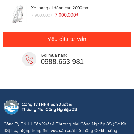
là:
tại
13,080,000₫.
là:
Xe thang di động cao 2000mm
11,800,000₫.
Giá
Giá
7,000,000
₫
7,900,000
₫
gốc
hiện
là:
tại
7,900,000₫.
là:
7,000,000₫.
Yêu cầu tư vấn
Gọi mua hàng
0988.663.981
Công Ty TNHH Sản Xuất & Thương Mại Công Nghiệp 3S (Cơ Khí
3S) hoạt động trong lĩnh vực sản xuất hệ thống Cơ khí công