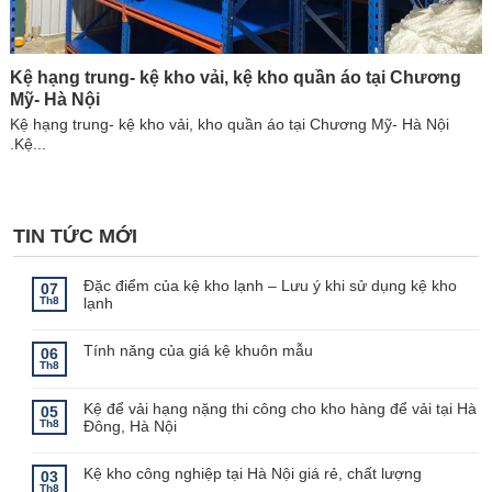
Kệ hạng trung- kệ kho vải, kệ kho quần áo tại Chương
Mỹ- Hà Nội
Kệ hạng trung- kệ kho vải, kho quần áo tại Chương Mỹ- Hà Nội
.Kệ...
TIN TỨC MỚI
Đặc điểm của kệ kho lạnh – Lưu ý khi sử dụng kệ kho
07
Th8
lạnh
Không
có
bình
Tính năng của giá kệ khuôn mẫu
06
luận
Th8
ở
Không
Đặc
có
điểm
bình
Kệ để vải hạng nặng thi công cho kho hàng để vải tại Hà
của
luận
05
ở
kệ
Th8
Đông, Hà Nội
Tính
kho
năng
lạnh
Không
của
–
có
giá
Lưu
bình
Kệ kho công nghiệp tại Hà Nội giá rẻ, chất lượng
03
kệ
ý
luận
Th8
khuôn
khi