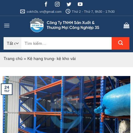
Bỏ
qua
cokhi3s.vn@gmail.com
Thứ 2 - Thứ 7, 8h30 - 17h30
nội
dung
Tìm
kiếm:
Trang chủ
»
Kệ hạng trung- kệ kho vải
24
Th7